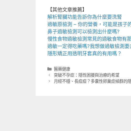
【其他文章推薦】
解析腎臟功能告訴你為什麼要
洗腎
過敏原檢測
– 你的營養，可能是孩子
鼻子過敏檢測
可以檢測出什麼嗎?
慢性食物過敏檢測
常
見的過敏食物有
過敏一定得吃藥嗎?我想做
過敏檢測
要
隱形矯正用
透明牙套
真的有用嗎？
分
醫藥健康
類
突破不孕症：隱性困擾與治療的希望
月經不穩、長痘痘？多囊性卵巢症候群的