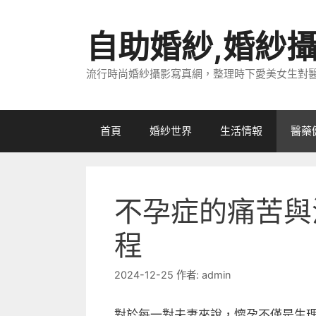
跳
至
自助婚紗,婚紗
主
要
流行時尚婚紗攝影寫真網，整理時下愛美女生對
內
容
首頁
婚紗世界
生活情報
醫藥
不孕症的痛苦與
程
2024-12-25
作者:
admin
對於每一對夫妻來說，懷孕不僅是生