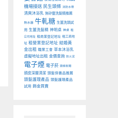
機場接送
民生頭條
消防水帶
清爽沐浴乳
無矽靈洗髮精推薦
牛軋糖
生薑洗頭試
熱水器
生薑洗髮精
神明桌
用
神桌
租
租商業登記地址
租工商地
公司地址
租營業登記地址
結婚黃
址
金出租
草本沐浴乳
職業工會
虛擬地址出租
金價查詢
防火泥
電子煙
電子菸
頭條新聞
頭皮深層清潔
頭髮保養品推薦
頭髮護理產品
頭髮護理產品
飾金買賣
試用