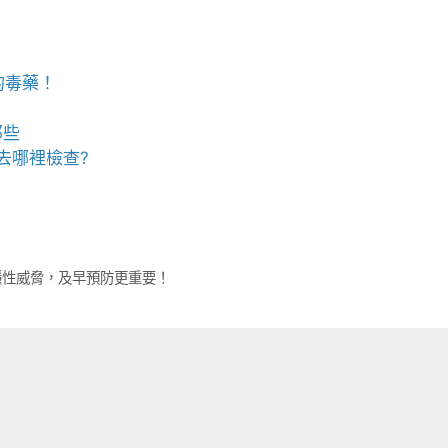
的毒藥！
那些
去哪裡檢查?
隱性威脅，及早預防更重要！