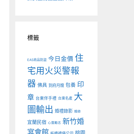
標籤
住
今日金價
EAS商品防盜
宅用火災警報
器
印
佛具
包養
到府月嫂
大
章
台東伴手禮
台東名產
圖輸出
婚禮錄影
婚錄
新竹婚
宜蘭民宿
心靈勵志
宴會館
桃園
板橋禮儀公司