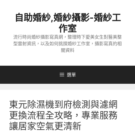
跳
至
自助婚紗,婚紗攝影-婚紗工
主
要
作室
內
流行時尚婚紗攝影寫真網，整理時下愛美女生對醫美整
容
型雷射資訊，以及如何挑撰婚紗工作室，攝影寫真的相
關資料
選單
東元除濕機到府檢測與濾網
更換流程全攻略，專業服務
讓居家空氣更清新