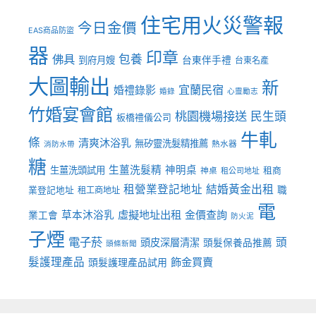
住宅用火災警報
今日金價
EAS商品防盜
器
印章
佛具
包養
到府月嫂
台東伴手禮
台東名產
大圖輸出
新
宜蘭民宿
婚禮錄影
婚錄
心靈勵志
竹婚宴會館
桃園機場接送
民生頭
板橋禮儀公司
牛軋
條
清爽沐浴乳
無矽靈洗髮精推薦
熱水器
消防水帶
糖
生薑洗髮精
神明桌
生薑洗頭試用
租商
神桌
租公司地址
租營業登記地址
結婚黃金出租
職
業登記地址
租工商地址
電
虛擬地址出租
金價查詢
草本沐浴乳
業工會
防火泥
子煙
電子菸
頭
頭皮深層清潔
頭髮保養品推薦
頭條新聞
髮護理產品
飾金買賣
頭髮護理產品試用