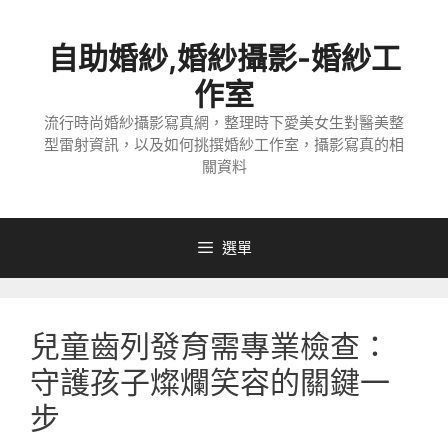
跳
至
自助婚紗,婚紗攝影-婚紗工
主
要
作室
內
流行時尚婚紗攝影寫真網，整理時下愛美女生對醫美整
容
型雷射資訊，以及如何挑撰婚紗工作室，攝影寫真的相
關資料
選單
兒童齒列發育需專業檢查：
守護孩子燦爛笑容的關鍵一
步