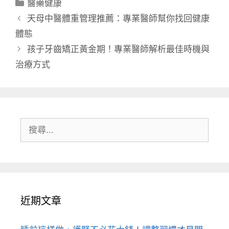
分
醫藥健康
類
天母中醫體重管理推薦：專業醫師幫你找回健康
體態
孩子牙齒矯正黃金期！專業醫師解析最佳時機與
治療方式
搜
尋:
近期文章