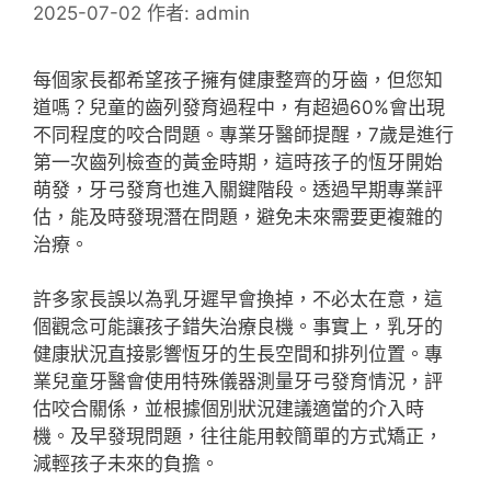
2025-07-02
作者:
admin
每個家長都希望孩子擁有健康整齊的牙齒，但您知
道嗎？兒童的齒列發育過程中，有超過60%會出現
不同程度的咬合問題。專業牙醫師提醒，7歲是進行
第一次齒列檢查的黃金時期，這時孩子的恆牙開始
萌發，牙弓發育也進入關鍵階段。透過早期專業評
估，能及時發現潛在問題，避免未來需要更複雜的
治療。
許多家長誤以為乳牙遲早會換掉，不必太在意，這
個觀念可能讓孩子錯失治療良機。事實上，乳牙的
健康狀況直接影響恆牙的生長空間和排列位置。專
業兒童牙醫會使用特殊儀器測量牙弓發育情況，評
估咬合關係，並根據個別狀況建議適當的介入時
機。及早發現問題，往往能用較簡單的方式矯正，
減輕孩子未來的負擔。