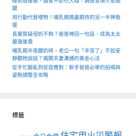
睡前這樣做，護腎不必花大錢！調整習慣才是關
鍵
用行動代替禮物！哺乳媽媽最期待的另一半神救
援
長輩質疑母奶不夠？爸爸神回一句話，成為太太
最強後盾
哺乳期半夜餵奶時，老公一句「辛苦了」不如安
靜聽她說話？揭開夫妻溝通的黃金心法
從手忙腳亂到從容應對：新手爸爸必學的拍嗝與
姿勢調整全攻略
標籤
住宅用火災警報