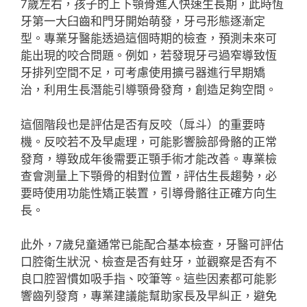
7歲左右，孩子的上下顎骨進入快速生長期，此時恆
牙第一大臼齒和門牙開始萌發，牙弓形態逐漸定
型。專業牙醫能透過這個時期的檢查，預測未來可
能出現的咬合問題。例如，若發現牙弓過窄導致恆
牙排列空間不足，可考慮使用擴弓器進行早期矯
治，利用生長潛能引導顎骨發育，創造足夠空間。
這個階段也是評估是否有反咬（戽斗）的重要時
機。反咬若不及早處理，可能影響臉部骨骼的正常
發育，導致成年後需要正顎手術才能改善。專業檢
查會測量上下顎骨的相對位置，評估生長趨勢，必
要時使用功能性矯正裝置，引導骨骼往正確方向生
長。
此外，7歲兒童通常已能配合基本檢查，牙醫可評估
口腔衛生狀況、檢查是否有蛀牙，並觀察是否有不
良口腔習慣如吸手指、咬筆等。這些因素都可能影
響齒列發育，專業建議能幫助家長及早糾正，避免