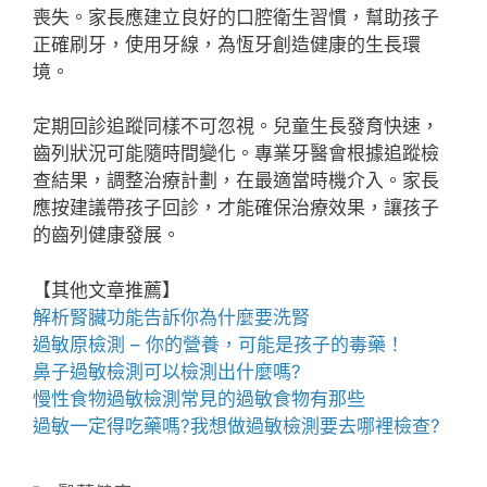
喪失。家長應建立良好的口腔衛生習慣，幫助孩子
正確刷牙，使用牙線，為恆牙創造健康的生長環
境。
定期回診追蹤同樣不可忽視。兒童生長發育快速，
齒列狀況可能隨時間變化。專業牙醫會根據追蹤檢
查結果，調整治療計劃，在最適當時機介入。家長
應按建議帶孩子回診，才能確保治療效果，讓孩子
的齒列健康發展。
【其他文章推薦】
解析腎臟功能告訴你為什麼要
洗腎
過敏原檢測
– 你的營養，可能是孩子的毒藥！
鼻子過敏檢測
可以檢測出什麼嗎?
慢性食物過敏檢測
常
見的過敏食物有那些
過敏一定得吃藥嗎?我想做
過敏檢測
要去哪裡檢查?