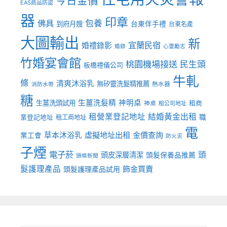
今日金價
EAS商品防盜
器
印章
佛具
包養
到府月嫂
台東伴手禮
台東名產
大圖輸出
新
宜蘭民宿
婚禮錄影
婚錄
心靈勵志
竹婚宴會館
桃園機場接送
民生頭
板橋禮儀公司
牛軋
條
清爽沐浴乳
無矽靈洗髮精推薦
熱水器
消防水帶
糖
生薑洗髮精
神明桌
生薑洗頭試用
租商
神桌
租公司地址
租營業登記地址
結婚黃金出租
職
業登記地址
租工商地址
電
虛擬地址出租
金價查詢
草本沐浴乳
業工會
防火泥
子煙
電子菸
頭
頭皮深層清潔
頭髮保養品推薦
頭條新聞
髮護理產品
飾金買賣
頭髮護理產品試用