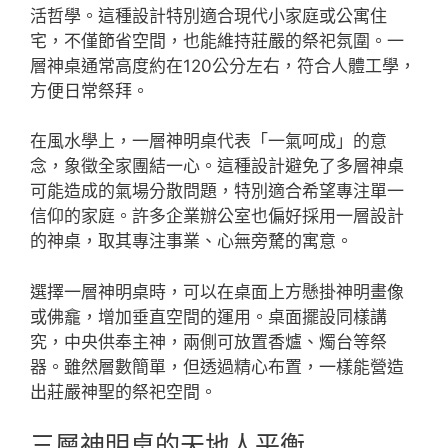
活哲學。這種設計特別適合現代小家庭或公寓住
宅，不僅節省空間，也能維持莊嚴的祭祀氛圍。一
層神桌通常高度約在120公分左右，符合人體工學，
方便日常祭拜。
在風水學上，一層神明桌代表「一氣呵成」的意
念，象徵全家團結一心。這種設計避免了多層神桌
可能造成的氣場分散問題，特別適合希望專注單一
信仰的家庭。許多企業辦公室也偏好採用一層設計
的神桌，取其專注事業、心無旁騖的寓意。
選擇一層神明桌時，可以在桌面上方懸掛神明畫像
或佛龕，增加垂直空間的運用。桌面擺設同樣講
究，中央供奉主神，兩側可放置香爐、燭台等祭
器。雖然層數簡單，但透過精心布置，一樣能營造
出莊嚴神聖的祭祀空間。
三層神明桌的天地人平衡