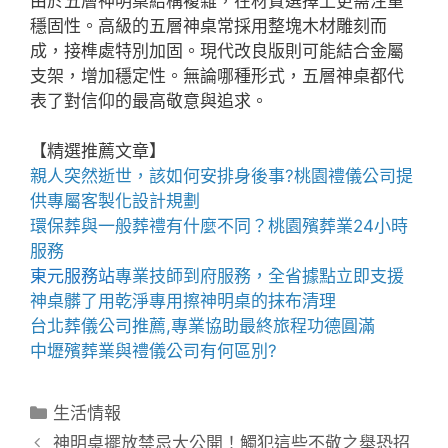
由於五層神明桌結構複雜，在材質選擇上更需注重
穩固性。高級的五層神桌常採用整塊木材雕刻而
成，接榫處特別加固。現代改良版則可能結合金屬
支架，增加穩定性。無論哪種形式，五層神桌都代
表了對信仰的最高敬意與追求。
【精選推薦文章】
親人突然逝世，該如何安排身後事?
桃園禮儀公司
提
供專屬客製化設計規劃
環保葬與一般葬禮有什麼不同？
桃園殯葬業
24小時
服務
東元服務站
專業技師到府服務，全省據點立即支援
神桌
髒了用乾淨專用擦神明桌的抹布清理
台北葬儀公司
推薦,專業協助最終旅程功德圓滿
中壢殯葬業
與禮儀公司有何區別?
分
生活情報
類
神明桌擺放禁忌大公開！觸犯這些不敬之舉恐招