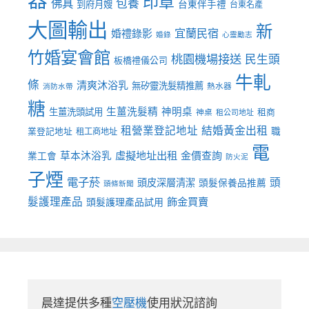
器
印章
佛具
包養
到府月嫂
台東伴手禮
台東名產
大圖輸出
新
宜蘭民宿
婚禮錄影
婚錄
心靈勵志
竹婚宴會館
桃園機場接送
民生頭
板橋禮儀公司
牛軋
條
清爽沐浴乳
無矽靈洗髮精推薦
熱水器
消防水帶
糖
生薑洗髮精
神明桌
生薑洗頭試用
租商
神桌
租公司地址
租營業登記地址
結婚黃金出租
職
業登記地址
租工商地址
電
虛擬地址出租
金價查詢
草本沐浴乳
業工會
防火泥
子煙
電子菸
頭
頭皮深層清潔
頭髮保養品推薦
頭條新聞
髮護理產品
飾金買賣
頭髮護理產品試用
晨達提供多種
空壓機
使用狀況諮詢
