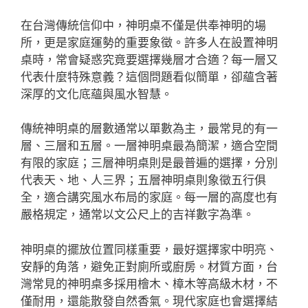
在台灣傳統信仰中，神明桌不僅是供奉神明的場
所，更是家庭運勢的重要象徵。許多人在設置神明
桌時，常會疑惑究竟要選擇幾層才合適？每一層又
代表什麼特殊意義？這個問題看似簡單，卻蘊含著
深厚的文化底蘊與風水智慧。
傳統神明桌的層數通常以單數為主，最常見的有一
層、三層和五層。一層神明桌最為簡潔，適合空間
有限的家庭；三層神明桌則是最普遍的選擇，分別
代表天、地、人三界；五層神明桌則象徵五行俱
全，適合講究風水布局的家庭。每一層的高度也有
嚴格規定，通常以文公尺上的吉祥數字為準。
神明桌的擺放位置同樣重要，最好選擇家中明亮、
安靜的角落，避免正對廁所或廚房。材質方面，台
灣常見的神明桌多採用檜木、樟木等高級木材，不
僅耐用，還能散發自然香氣。現代家庭也會選擇結