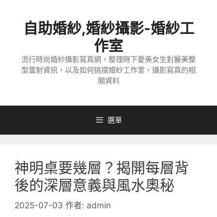
跳
至
自助婚紗,婚紗攝影-婚紗工
主
要
作室
內
流行時尚婚紗攝影寫真網，整理時下愛美女生對醫美整
容
型雷射資訊，以及如何挑撰婚紗工作室，攝影寫真的相
關資料
選單
神明桌要幾層？揭開每層背
後的深層意義與風水奧秘
2025-07-03
作者:
admin