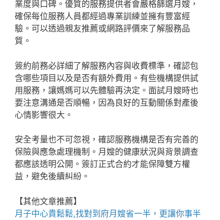
業度與口碑。優質的服務提供者會嚴格篩選月嫂，
確保每位服務人員都經過專業訓練並擁有豐富經
驗。可以透過親友推薦或網路評價來了解服務品
質。
簽約前務必詳細了解服務內容與收費標準，確認包
含哪些項目以及是否有額外費用。有些機構提供試
用服務，讓媽媽可以先體驗再決定。面試月嫂時也
要注意溝通是否順暢，因為良好的互動關係對產後
心情影響很大。
安全考量也不可忽視，確認服務機構是否有完善的
保險與應急處理機制。月嫂的健康狀況與背景調查
都應該透明公開。簽訂正式合約才能保障雙方權
益，避免後續糾紛。
【其他文章推薦】
月子中心貴鬆鬆,找對
到府月嫂
省一半，更讓你事半