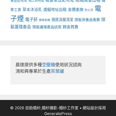
租營業登記地址
結婚黃金出租
職
業登記地址
租工商地址
電
虛擬地址出租
金價查詢
草本沐浴乳
業工會
防火泥
子煙
電子菸
頭
頭皮深層清潔
頭髮保養品推薦
頭條新聞
髮護理產品
飾金買賣
頭髮護理產品試用
晨達提供多種
空壓機
使用狀況諮詢

鴻和興專業於生產
茶葉罐
© 2026 自助婚紗,婚紗攝影-婚紗工作室
• 網站設計採用
GeneratePress