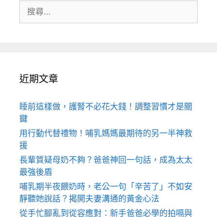
搜
尋:
近期文章
睡前這樣做，護腎不必花大錢！調整習慣才是關
鍵
用行動代替禮物！哺乳媽媽最期待的另一半神救
援
長輩質疑母奶不夠？爸爸神回一句話，成為太太
最強後盾
哺乳期半夜餵奶時，老公一句「辛苦了」不如安
靜聽她說話？揭開夫妻溝通的黃金心法
從手忙腳亂到從容應對：新手爸爸必學的拍嗝與