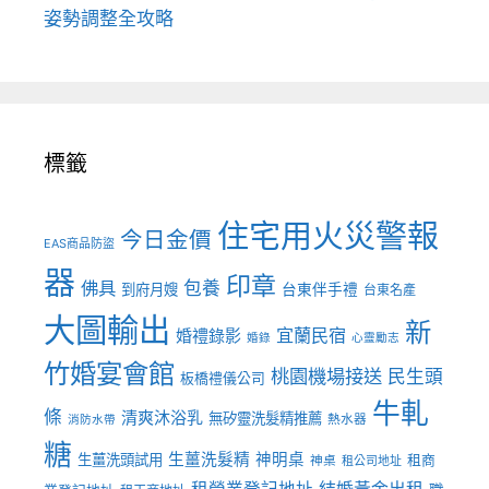
姿勢調整全攻略
標籤
住宅用火災警報
今日金價
EAS商品防盜
器
印章
佛具
包養
到府月嫂
台東伴手禮
台東名產
大圖輸出
新
宜蘭民宿
婚禮錄影
婚錄
心靈勵志
竹婚宴會館
桃園機場接送
民生頭
板橋禮儀公司
牛軋
條
清爽沐浴乳
無矽靈洗髮精推薦
熱水器
消防水帶
糖
生薑洗髮精
神明桌
生薑洗頭試用
租商
神桌
租公司地址