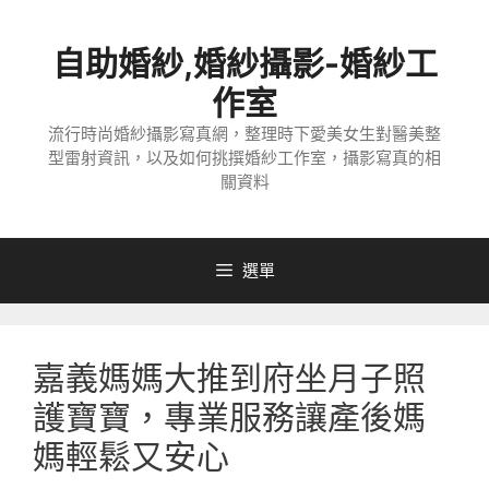
跳
至
自助婚紗,婚紗攝影-婚紗工
主
要
作室
內
流行時尚婚紗攝影寫真網，整理時下愛美女生對醫美整
容
型雷射資訊，以及如何挑撰婚紗工作室，攝影寫真的相
關資料
選單
嘉義媽媽大推到府坐月子照
護寶寶，專業服務讓產後媽
媽輕鬆又安心