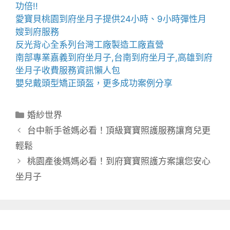
功倍!!
愛寶貝
桃園到府坐月子
提供24小時、9小時彈性月
嫂到府服務
反光背心
全系列台灣工廠製造工廠直營
南部專業
嘉義到府坐月子
,
台南到府坐月子
,
高雄到府
坐月子
收費服務資訊懶人包
嬰兒戴
頭型
矯正頭盔，更多成功案例分享
分
婚紗世界
類
台中新手爸媽必看！頂級寶寶照護服務讓育兒更
輕鬆
桃園產後媽媽必看！到府寶寶照護方案讓您安心
坐月子