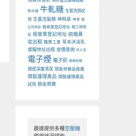
無矽靈洗髮精推薦
牛軋糖
生薑洗頭試
熱水器
生薑洗髮精
神明桌
用
神桌
租
租商業登記地址
租工商地
公司地址
租營業登記地址
結婚黃
址
金出租
草本沐浴乳
職業工會
虛擬地址出租
金價查詢
防火泥
電子煙
電子菸
頭條新聞
頭皮深層清潔
頭髮保養品推薦
頭髮護理產品
頭髮護理產品
飾金買賣
試用
晨達提供多種
空壓機