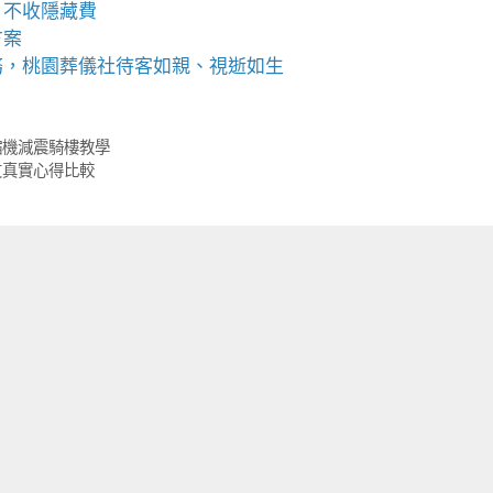
、不收隱藏費
方案
務，
桃園葬儀社
待客如親、視逝如生
縮機減震騎樓教學
友真實心得比較