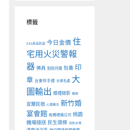
標籤
住
今日金價
EAS商品防盜
宅用火災警報
器
印
佛具
包養
到府月嫂
大
章
台東伴手禮
台東名產
圖輸出
婚禮錄影
婚錄
新竹婚
宜蘭民宿
心靈勵志
宴會館
桃園
板橋禮儀公司
機場接送
民生頭條
消防水帶
清爽沐浴乳