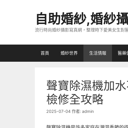
跳
至
自助婚紗,婚紗
主
要
流行時尚婚紗攝影寫真網，整理時下愛美女生對
內
容
首頁
婚紗世界
生活情報
醫藥
聲寶除濕機加水
檢修全攻略
2025-07-04
作者:
admin
聲寶除濕機是許多家庭在潮濕季節的