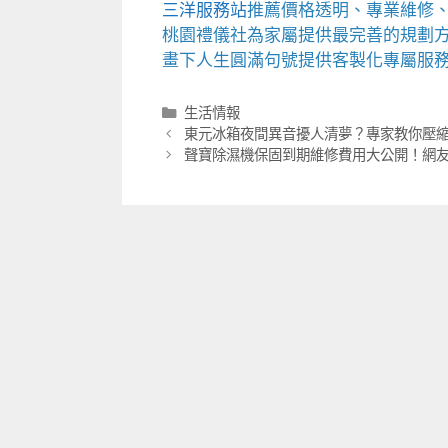
三洋服務站
推薦價格透明、專業維修
桃園禮儀社
為家屬提供最完善的規劃
畫下人生圓滿句號提供客製化專屬服
分
生活情報
類
東元冰箱夜間異音擾人清夢？專家教你壓
聲寶除濕機保固到期維修費用大公開！網