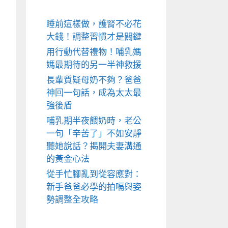
睡前這樣做，護腎不必花
大錢！調整習慣才是關鍵
用行動代替禮物！哺乳媽
媽最期待的另一半神救援
長輩質疑母奶不夠？爸爸
神回一句話，成為太太最
強後盾
哺乳期半夜餵奶時，老公
一句「辛苦了」不如安靜
聽她說話？揭開夫妻溝通
的黃金心法
從手忙腳亂到從容應對：
新手爸爸必學的拍嗝與姿
勢調整全攻略