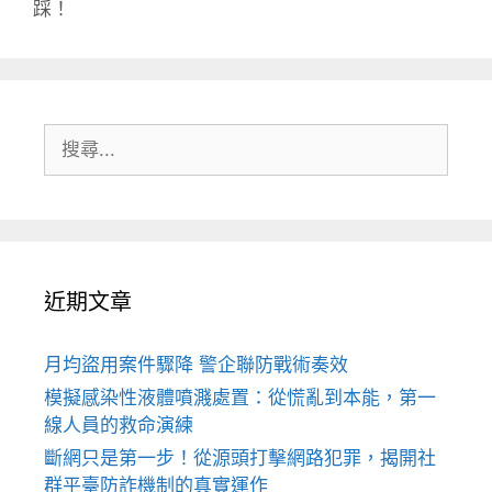
踩！
搜
尋:
近期文章
月均盜用案件驟降 警企聯防戰術奏效
模擬感染性液體噴濺處置：從慌亂到本能，第一
線人員的救命演練
斷網只是第一步！從源頭打擊網路犯罪，揭開社
群平臺防詐機制的真實運作