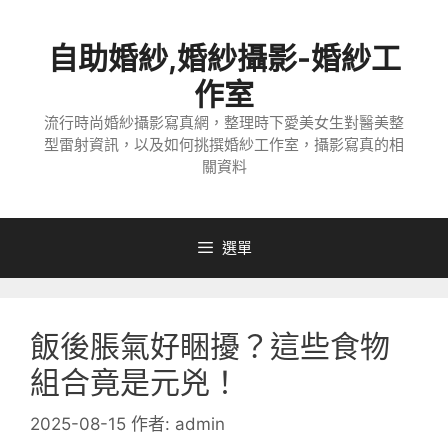
跳
至
自助婚紗,婚紗攝影-婚紗工
主
要
作室
內
流行時尚婚紗攝影寫真網，整理時下愛美女生對醫美整
容
型雷射資訊，以及如何挑撰婚紗工作室，攝影寫真的相
關資料
選單
飯後脹氣好睏擾？這些食物
組合竟是元兇！
2025-08-15
作者:
admin