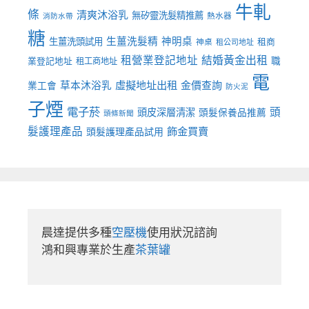
牛軋
條
清爽沐浴乳
無矽靈洗髮精推薦
熱水器
消防水帶
糖
生薑洗髮精
神明桌
生薑洗頭試用
租商
神桌
租公司地址
租營業登記地址
結婚黃金出租
職
業登記地址
租工商地址
電
虛擬地址出租
金價查詢
草本沐浴乳
業工會
防火泥
子煙
電子菸
頭
頭皮深層清潔
頭髮保養品推薦
頭條新聞
髮護理產品
飾金買賣
頭髮護理產品試用
晨達提供多種
空壓機
使用狀況諮詢

鴻和興專業於生產
茶葉罐