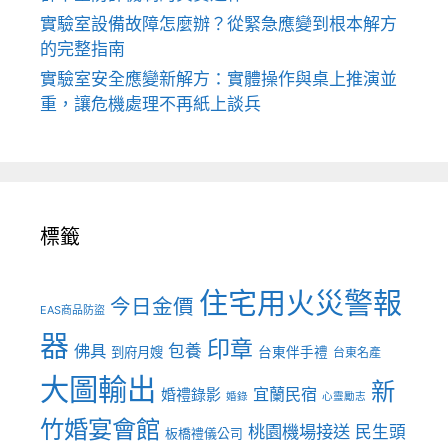
實驗室設備故障怎麼辦？從緊急應變到根本解方
的完整指南
實驗室安全應變新解方：實體操作與桌上推演並
重，讓危機處理不再紙上談兵
標籤
住宅用火災警報
今日金價
EAS商品防盜
器
印章
佛具
包養
到府月嫂
台東伴手禮
台東名產
大圖輸出
新
宜蘭民宿
婚禮錄影
婚錄
心靈勵志
竹婚宴會館
桃園機場接送
民生頭
板橋禮儀公司