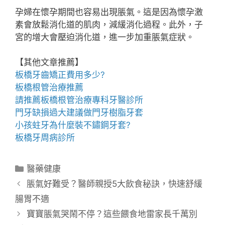
孕婦在懷孕期間也容易出現脹氣。這是因為懷孕激
素會放鬆消化道的肌肉，減緩消化過程。此外，子
宮的增大會壓迫消化道，進一步加重脹氣症狀。
【其他文章推薦】
板橋牙齒矯正
費用多少?
板橋根管治療
推薦
請推薦
板橋根管治療專科
牙醫診所
門牙缺損過大建議做
門牙樹脂牙套
小孩蛀牙為什麼裝
不鏽鋼牙套
?
板橋牙周病診所
分
醫藥健康
類
脹氣好難受？醫師親授5大飲食秘訣，快速舒緩
腸胃不適
寶寶脹氣哭鬧不停？這些餵食地雷家長千萬別