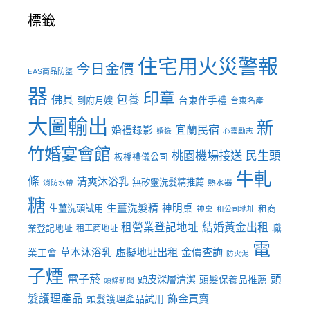
標籤
住宅用火災警報
今日金價
EAS商品防盜
器
印章
佛具
包養
到府月嫂
台東伴手禮
台東名產
大圖輸出
新
宜蘭民宿
婚禮錄影
婚錄
心靈勵志
竹婚宴會館
桃園機場接送
民生頭
板橋禮儀公司
牛軋
條
清爽沐浴乳
無矽靈洗髮精推薦
熱水器
消防水帶
糖
生薑洗髮精
神明桌
生薑洗頭試用
租商
神桌
租公司地址
租營業登記地址
結婚黃金出租
職
業登記地址
租工商地址
電
虛擬地址出租
金價查詢
草本沐浴乳
業工會
防火泥
子煙
電子菸
頭
頭皮深層清潔
頭髮保養品推薦
頭條新聞
髮護理產品
飾金買賣
頭髮護理產品試用