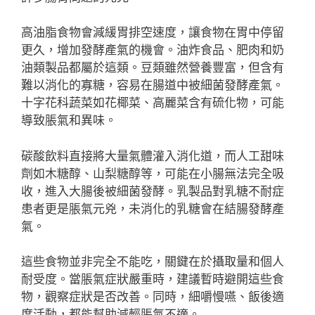
高油脂食物會減緩胃排空速度，讓食物在胃中停留
更久，增加發酵產氣的機會。油炸食品、肥肉和奶
油類製品都屬於這類。豆類雖然營養豐富，但含有
難以消化的寡糖，容易在腸道中被細菌發酵產氣。
十字花科蔬菜如花椰菜、高麗菜含有硫化物，可能
導致脹氣和異味。
碳酸飲料直接將大量氣體灌入消化道，而人工甜味
劑如木糖醇、山梨糖醇等，可能在小腸無法完全吸
收，進入大腸後被細菌發酵。乳製品對乳糖不耐症
患者更是脹氣元兇，未消化的乳糖會在結腸發酵產
氣。
這些食物並非完全不能吃，關鍵在於攝取量和個人
耐受度。當脹氣症狀嚴重時，建議暫時避開這些食
物，觀察症狀是否改善。同時，細嚼慢嚥、飯後適
度活動，都能幫助減輕脹氣不適。