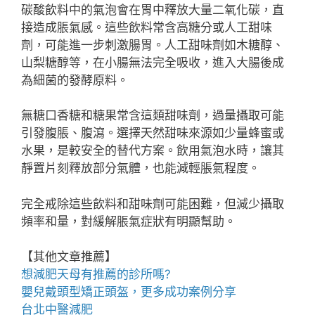
碳酸飲料中的氣泡會在胃中釋放大量二氧化碳，直
接造成脹氣感。這些飲料常含高糖分或人工甜味
劑，可能進一步刺激腸胃。人工甜味劑如木糖醇、
山梨糖醇等，在小腸無法完全吸收，進入大腸後成
為細菌的發酵原料。
無糖口香糖和糖果常含這類甜味劑，過量攝取可能
引發腹脹、腹瀉。選擇天然甜味來源如少量蜂蜜或
水果，是較安全的替代方案。飲用氣泡水時，讓其
靜置片刻釋放部分氣體，也能減輕脹氣程度。
完全戒除這些飲料和甜味劑可能困難，但減少攝取
頻率和量，對緩解脹氣症狀有明顯幫助。
【其他文章推薦】
想
減肥天母
有推薦的診所嗎?
嬰兒戴
頭型
矯正頭盔，更多成功案例分享
台北中醫減肥