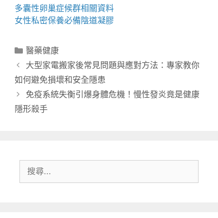
多囊性卵巢症候群
相關資料
女性私密保養必備
陰道凝膠
分
醫藥健康
類
大型家電搬家後常見問題與應對方法：專家教你
如何避免損壞和安全隱患
免疫系統失衡引爆身體危機！慢性發炎竟是健康
隱形殺手
搜
尋: