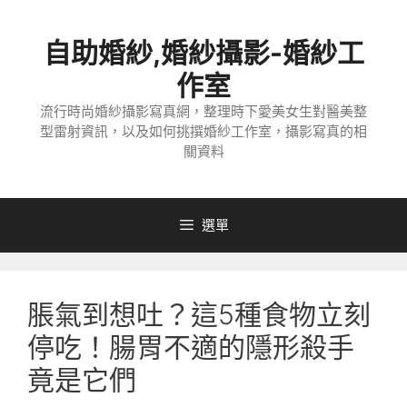
跳
至
自助婚紗,婚紗攝影-婚紗工
主
要
作室
內
流行時尚婚紗攝影寫真網，整理時下愛美女生對醫美整
容
型雷射資訊，以及如何挑撰婚紗工作室，攝影寫真的相
關資料
選單
脹氣到想吐？這5種食物立刻
停吃！腸胃不適的隱形殺手
竟是它們