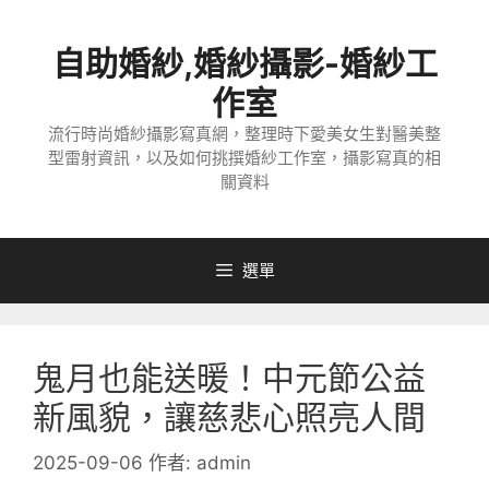
跳
至
自助婚紗,婚紗攝影-婚紗工
主
要
作室
內
流行時尚婚紗攝影寫真網，整理時下愛美女生對醫美整
容
型雷射資訊，以及如何挑撰婚紗工作室，攝影寫真的相
關資料
選單
鬼月也能送暖！中元節公益
新風貌，讓慈悲心照亮人間
2025-09-06
作者:
admin