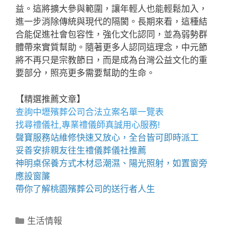
益。這將擴大參與範圍，讓年輕人也能輕鬆加入，
進一步消除傳統與現代的隔閡。長期來看，這種結
合能促進社會包容性，強化文化認同，並為弱勢群
體帶來實質幫助。隨著更多人認同這理念，中元節
將不再只是宗教節日，而是成為台灣公益文化的重
要部分，照亮更多需要幫助的生命。
【精選推薦文章】
查詢
中壢殯葬公司
合法立案名單一覽表
找尋
禮儀社
,專業禮儀師真誠用心服務!
聲寶服務站
維修快速又放心，全台皆可即時派工
妥善安排親友往生禮儀
葬儀社
推薦
神明桌
保養方式木材忌潮濕、陽光照射，如置窗旁
應設窗簾
帶你了解
桃園殯葬公司
的送行者人生
分
生活情報