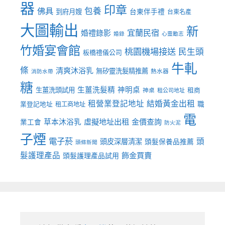
器
印章
佛具
包養
到府月嫂
台東伴手禮
台東名產
大圖輸出
新
宜蘭民宿
婚禮錄影
婚錄
心靈勵志
竹婚宴會館
桃園機場接送
民生頭
板橋禮儀公司
牛軋
條
清爽沐浴乳
無矽靈洗髮精推薦
熱水器
消防水帶
糖
生薑洗髮精
神明桌
生薑洗頭試用
租商
神桌
租公司地址
租營業登記地址
結婚黃金出租
職
業登記地址
租工商地址
電
虛擬地址出租
金價查詢
草本沐浴乳
業工會
防火泥
子煙
電子菸
頭
頭皮深層清潔
頭髮保養品推薦
頭條新聞
髮護理產品
飾金買賣
頭髮護理產品試用