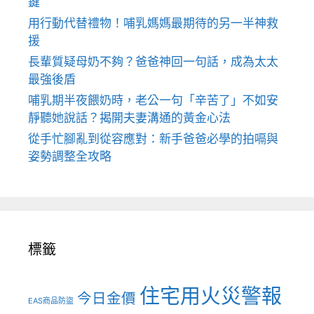
鍵
用行動代替禮物！哺乳媽媽最期待的另一半神救
援
長輩質疑母奶不夠？爸爸神回一句話，成為太太
最強後盾
哺乳期半夜餵奶時，老公一句「辛苦了」不如安
靜聽她說話？揭開夫妻溝通的黃金心法
從手忙腳亂到從容應對：新手爸爸必學的拍嗝與
姿勢調整全攻略
標籤
住宅用火災警報
今日金價
EAS商品防盜