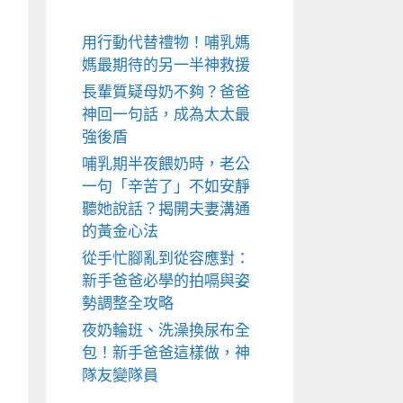
用行動代替禮物！哺乳媽
媽最期待的另一半神救援
長輩質疑母奶不夠？爸爸
神回一句話，成為太太最
強後盾
哺乳期半夜餵奶時，老公
一句「辛苦了」不如安靜
聽她說話？揭開夫妻溝通
的黃金心法
從手忙腳亂到從容應對：
新手爸爸必學的拍嗝與姿
勢調整全攻略
夜奶輪班、洗澡換尿布全
包！新手爸爸這樣做，神
隊友變隊員