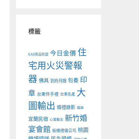
標籤
住
今日金價
EAS商品防盜
宅用火災警報
器
印
佛具
包養
到府月嫂
大
章
台東伴手禮
台東名產
圖輸出
婚禮錄影
婚錄
新竹婚
宜蘭民宿
心靈勵志
宴會館
桃園
板橋禮儀公司
機場接送
民生頭條