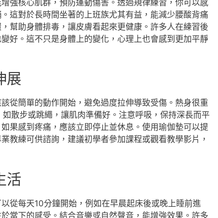
能增強核心肌群，預防運動傷害。透過規律練習，你可以感
繃。這對於長時間坐著的上班族尤其有益，能減少腰酸背痛
環，幫助身體排毒，讓皮膚看起來更健康。許多人在練習後
也變好。這不只是身體上的變化，心理上也會感到更加平靜
伸展
應該從簡單的動作開始，避免過度拉伸導致受傷。熱身很重
動，如散步或跳繩，讓肌肉準備好。注意呼吸，保持深長而平
。如果感到疼痛，應該立即停止並休息。使用瑜伽墊可以提
專業教練可供諮詢，建議初學者參加課程或觀看教學影片，
生活
以從每天10分鐘開始，例如在早晨起床後或晚上睡前進
注於當下的感受。結合音樂或自然聲音，能增強效果。許多