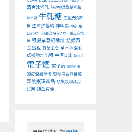
消防水帶
清爽沐浴乳
無矽靈洗髮精推薦
牛軋糖
生薑洗頭試
熱水器
生薑洗髮精
神明桌
用
神桌
租
租商業登記地址
租工商地
公司地址
租營業登記地址
結婚黃
址
金出租
草本沐浴乳
職業工會
虛擬地址出租
金價查詢
防火泥
電子煙
電子菸
頭條新聞
頭皮深層清潔
頭髮保養品推薦
頭髮護理產品
頭髮護理產品
飾金買賣
試用