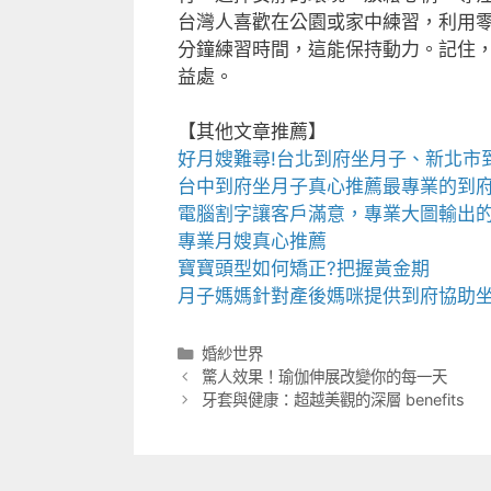
台灣人喜歡在公園或家中練習，利用
分鐘練習時間，這能保持動力。記住， con
益處。
【其他文章推薦】
好月嫂難尋!
台北到府坐月子
、
新北市
台中到府坐月子
真心推薦最專業的
到
電腦割字
讓客戶滿意，專業
大圖輸出
專業
月嫂
真心推薦
寶寶
頭型
如何矯正?把握黃金期
月子媽媽
針對產後媽咪提供到府協助
分
婚紗世界
類
驚人效果！瑜伽伸展改變你的每一天
牙套與健康：超越美觀的深層 benefits