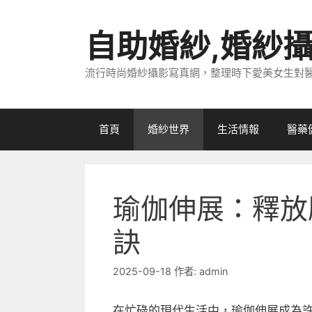
跳
至
自助婚紗,婚紗
主
要
流行時尚婚紗攝影寫真網，整理時下愛美女生對
內
容
首頁
婚紗世界
生活情報
醫藥
瑜伽伸展：釋放
訣
2025-09-18
作者:
admin
在忙碌的現代生活中，瑜伽伸展成為