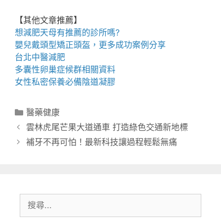
【其他文章推薦】
想
減肥天母
有推薦的診所嗎?
嬰兒戴
頭型
矯正頭盔，更多成功案例分享
台北中醫減肥
多囊性卵巢症候群
相關資料
女性私密保養必備
陰道凝膠
分
醫藥健康
類
雲林虎尾芒果大道通車 打造綠色交通新地標
補牙不再可怕！最新科技讓過程輕鬆無痛
搜
尋: