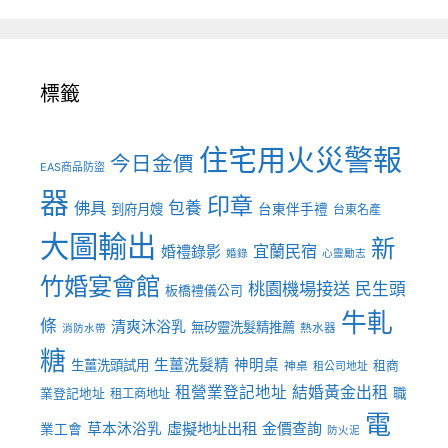
標籤
住宅用火災警報
今日金價
EAS商品防盜
器
印章
佛具
包養
到府月嫂
台東伴手禮
台東名產
大圖輸出
新
宜蘭民宿
婚禮錄影
婚錄
心靈勵志
竹婚宴會館
桃園機場接送
民生頭
板橋禮儀公司
牛軋
條
清爽沐浴乳
無矽靈洗髮精推薦
熱水器
消防水帶
糖
生薑洗髮精
神明桌
生薑洗頭試用
租商
神桌
租公司地址
租營業登記地址
結婚黃金出租
職
業登記地址
租工商地址
電
虛擬地址出租
金價查詢
草本沐浴乳
業工會
防火泥