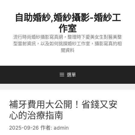
跳
至
自助婚紗,婚紗攝影-婚紗工
主
要
作室
內
流行時尚婚紗攝影寫真網，整理時下愛美女生對醫美整
容
型雷射資訊，以及如何挑撰婚紗工作室，攝影寫真的相
關資料
選單
補牙費用大公開！省錢又安
心的治療指南
2025-09-26
作者:
admin