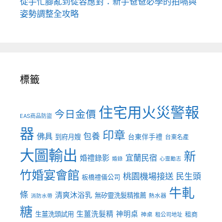
從手忙腳亂到從容應對：新手爸爸必學的拍嗝與
姿勢調整全攻略
標籤
住宅用火災警報
今日金價
EAS商品防盜
器
印章
佛具
包養
到府月嫂
台東伴手禮
台東名產
大圖輸出
新
宜蘭民宿
婚禮錄影
婚錄
心靈勵志
竹婚宴會館
桃園機場接送
民生頭
板橋禮儀公司
牛軋
條
清爽沐浴乳
無矽靈洗髮精推薦
熱水器
消防水帶
糖
生薑洗髮精
神明桌
生薑洗頭試用
租商
神桌
租公司地址