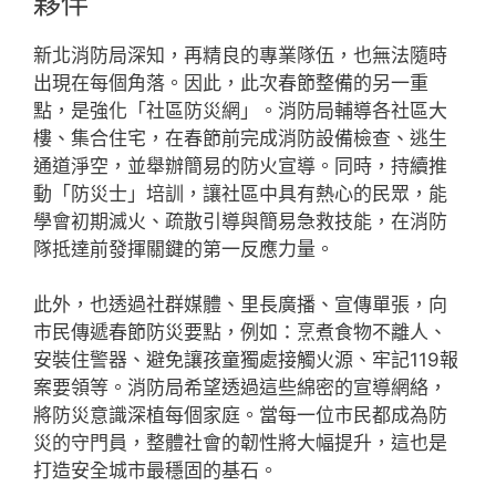
夥伴
新北消防局深知，再精良的專業隊伍，也無法隨時
出現在每個角落。因此，此次春節整備的另一重
點，是強化「社區防災網」。消防局輔導各社區大
樓、集合住宅，在春節前完成消防設備檢查、逃生
通道淨空，並舉辦簡易的防火宣導。同時，持續推
動「防災士」培訓，讓社區中具有熱心的民眾，能
學會初期滅火、疏散引導與簡易急救技能，在消防
隊抵達前發揮關鍵的第一反應力量。
此外，也透過社群媒體、里長廣播、宣傳單張，向
市民傳遞春節防災要點，例如：烹煮食物不離人、
安裝住警器、避免讓孩童獨處接觸火源、牢記119報
案要領等。消防局希望透過這些綿密的宣導網絡，
將防災意識深植每個家庭。當每一位市民都成為防
災的守門員，整體社會的韌性將大幅提升，這也是
打造安全城市最穩固的基石。