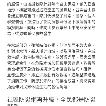
的整備。山域搜救隊針對熱門登山步道，預先勘查
地形，標記可能迷途或墜崖的風險點，並與登山協
會建立聯絡窗口。隊員們檢整了繩索、擔架、個人
攀登裝備，並進行了夜間搜救與低溫下搬運傷患的
模擬訓練。同時，也向山友宣導登山申請與安全觀
念，從源頭減少事故發生。
在水域部分，雖然時值冬季，但消防局不敢大意，
針對淡水河、新店溪等流域，以及沿海區域，完成
救生艇、救生裝備的檢查。並與觀光局、國家公園
管理處合作，在危險水域加強警示與巡邏。救援隊
員也複習了急流救援與冰低水溫自救技巧，確保一
旦發生意外，能立即啟動有效救援。這項整備體現
了消防工作「防患於未然」的積極態度，將防災觸
角延伸到民眾休閒生活的各個角落。
社區防災網再升級，全民都是防災