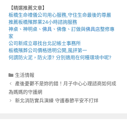
【精選推薦文章】
板橋生命禮儀公司
用心服務,守住生命最後的尊嚴
推薦
板橋殯葬業
24小時諮詢服務
神桌、
神明桌
、
佛具
、佛像、訂做與
佛具店
整修專
家
公司新成立尋找
台北記帳士事務所
板橋殯葬公司
價格透明公開,風評第一
何謂
防火泥
，
防火漆
? 分別適用在何種環境中呢?
分
生活情報
類
產後憂鬱不是妳的錯！月子中心心理諮商如何成
為媽媽的守護網
新北消防實兵演練 守護春節平安不打烊