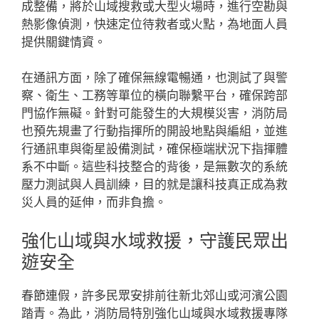
成整備，將於山域搜救或大型火場時，進行空勘與
熱影像偵測，快速定位待救者或火點，為地面人員
提供關鍵情資。
在通訊方面，除了確保無線電暢通，也測試了與警
察、衛生、工務等單位的橫向聯繫平台，確保跨部
門協作無礙。針對可能發生的大規模災害，消防局
也預先規畫了行動指揮所的開設地點與編組，並進
行通訊車與衛星設備測試，確保極端狀況下指揮體
系不中斷。這些科技整合的背後，是無數次的系統
壓力測試與人員訓練，目的就是讓科技真正成為救
災人員的延伸，而非負擔。
強化山域與水域救援，守護民眾出
遊安全
春節連假，許多民眾安排前往新北郊山或河濱公園
踏青。為此，消防局特別強化山域與水域救援專隊