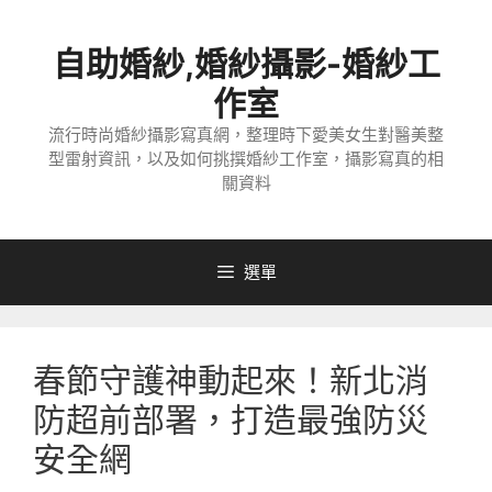
跳
至
自助婚紗,婚紗攝影-婚紗工
主
要
作室
內
流行時尚婚紗攝影寫真網，整理時下愛美女生對醫美整
容
型雷射資訊，以及如何挑撰婚紗工作室，攝影寫真的相
關資料
選單
春節守護神動起來！新北消
防超前部署，打造最強防災
安全網