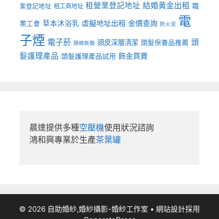
租營業登記地址
結婚黃金出租
職
業登記地址
租工商地址
電
虛擬地址出租
金價查詢
草本沐浴乳
業工會
防火泥
子煙
電子菸
頭
頭皮深層清潔
頭髮保養品推薦
頭條新聞
髮護理產品
飾金買賣
頭髮護理產品試用
晨達提供多種
空壓機
使用狀況諮詢

鴻和興專業於生產
茶葉罐
© 2026 自助婚紗,婚紗攝影-婚紗工作室
• 網站設計採用