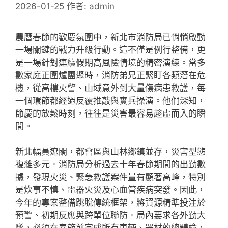
2026-01-25
作者:
admin
農曆春節的歡慶氛圍中，新北市消防局已悄悄啟動
一場關鍵的戰力升級行動。這不僅是例行整備，更
是一場針對連續假期高風險情境的精密演練。當多
數家庭正圍爐團聚時，消防弟兄正緊盯各類潛在危
機，從高樓火警、山域意外到大量傷病患救護，每
一個環節都經過反覆推敲與實兵操演。他們深知，
節慶的放鬆時刻，往往是災害最容易趁虛而入的瞬
間。
新北幅員遼闊，都會區與山林鄉鎮並存，災害型態
複雜多元。消防局分析過去十年春節期間的出勤數
據，發現火災、緊急救護案件量有顯著高峰，特別
是炊事不慎、電器火災及心血管疾病突發。因此，
今年的專案整備跳脫傳統框架，將資源精準投注於
預警、初期反應與跨單位聯防。局內要求各外勤大