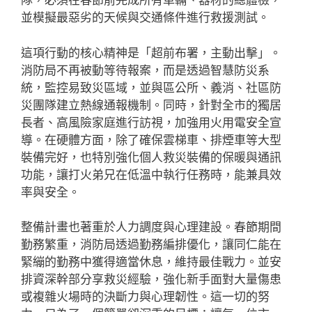
隊，必須在春節前完成所有車輛、器材的總體檢，
並模擬最惡劣的天候與交通條件進行救援測試。
這項行動的核心精神是「超前布署，主動出擊」。
消防局不再被動等待報案，而是透過智慧防災系
統，監控易致災區域，並與區公所、義消、社區防
災團隊建立熱線通報機制。同時，針對全市的獨居
長者、高風險家庭進行訪視，加強用火用電安全宣
導。在硬體方面，除了確保雲梯車、排煙車等大型
裝備完好，也特別強化個人救災裝備的保暖與通訊
功能，讓打火弟兄在低溫中執行任務時，能兼具效
率與安全。
整備計畫也著重於人力調度與心理建設。春節期間
勤務繁重，消防局透過勤務編排優化，讓同仁能在
緊繃的勤務中獲得適當休息，維持最佳戰力。並安
排資深幹部分享救災經驗，強化新手面對大量傷患
或複雜火場時的決斷力與心理韌性。這一切的努