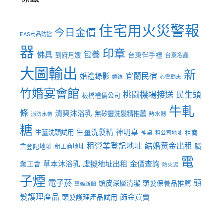
住宅用火災警報
今日金價
EAS商品防盜
器
印章
佛具
包養
到府月嫂
台東伴手禮
台東名產
大圖輸出
新
宜蘭民宿
婚禮錄影
婚錄
心靈勵志
竹婚宴會館
桃園機場接送
民生頭
板橋禮儀公司
牛軋
條
清爽沐浴乳
無矽靈洗髮精推薦
熱水器
消防水帶
糖
生薑洗髮精
神明桌
生薑洗頭試用
租商
神桌
租公司地址
租營業登記地址
結婚黃金出租
職
業登記地址
租工商地址
電
虛擬地址出租
金價查詢
草本沐浴乳
業工會
防火泥
子煙
電子菸
頭
頭皮深層清潔
頭髮保養品推薦
頭條新聞
髮護理產品
飾金買賣
頭髮護理產品試用