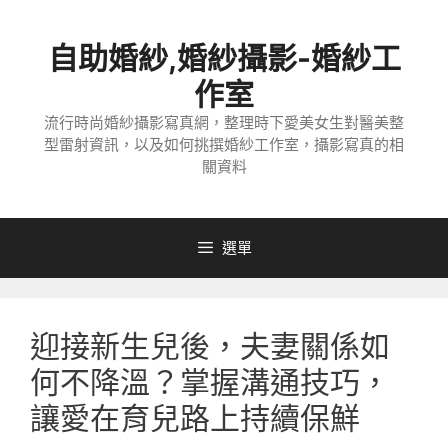
跳
至
自助婚紗,婚紗攝影-婚紗工
主
要
作室
內
流行時尚婚紗攝影寫真網，整理時下愛美女生對醫美整
容
型雷射資訊，以及如何挑撰婚紗工作室，攝影寫真的相
關資料
選單
迎接新生兒後，夫妻關係如
何不降溫？掌握溝通技巧，
讓愛在育兒路上持續保鮮