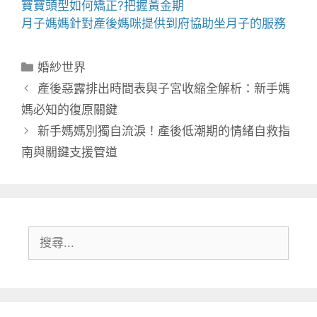
寶寶
頭型
如何矯正?把握黃金期
月子媽媽
針對產後媽咪提供到府協助坐月子的服務
分
婚紗世界
類
產後惡露排出時間表與子宮收縮全解析：新手媽
媽必知的復原關鍵
新手媽媽別獨自流淚！產後低潮期的情緒自救指
南與關鍵支援管道
搜
尋: