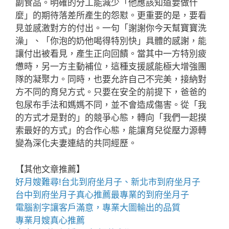
副食品。明確的分工能減少「他應該知道要做什
麼」的期待落差所產生的怨懟。更重要的是，要看
見並感激對方的付出。一句「謝謝你今天幫寶寶洗
澡」、「你泡的奶他喝得特別快」具體的感謝，能
讓付出被看見，產生正向回饋。當其中一方特別疲
憊時，另一方主動補位，這種支援感能極大增強團
隊的凝聚力。同時，也要允許自己不完美，接納對
方不同的育兒方式。只要在安全的前提下，爸爸的
包尿布手法和媽媽不同，並不會造成傷害。從「我
的方式才是對的」的競爭心態，轉向「我們一起摸
索最好的方式」的合作心態，能讓育兒從壓力源轉
變為深化夫妻連結的共同經歷。
【其他文章推薦】
好月嫂難尋!
台北到府坐月子
、
新北市到府坐月子
台中到府坐月子
真心推薦最專業的
到府坐月子
電腦割字
讓客戶滿意，專業
大圖輸出
的品質
專業
月嫂
真心推薦