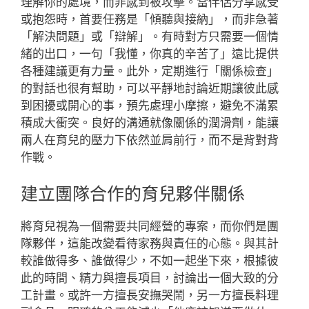
理解你的處境，而非感到被攻擊。當伴侶分享感受
或抱怨時，首要任務是「傾聽與接納」，而非急著
「解決問題」或「辯解」。有時對方只需要一個情
緒的出口，一句「我懂，你真的辛苦了」遠比提供
各種建議更有力量。此外，定期進行「關係檢查」
的對話也很有幫助，可以平靜地討論近期讓彼此感
到困擾或開心的事，預先處理小摩擦，避免不滿累
積成大衝突。良好的溝通就像關係的潤滑劑，能讓
兩人在育兒的壓力下依然並肩前行，而不是背對背
作戰。
建立團隊合作的育兒夥伴關係
將育兒視為一個需要共同經營的專案，而你們是團
隊夥伴，這能改變看待家務與責任的心態。與其計
較誰做得多、誰做得少，不如一起坐下來，根據彼
此的時間、精力與擅長項目，討論出一個大致的分
工計畫。或許一方擅長安撫哭鬧，另一方擅長料理