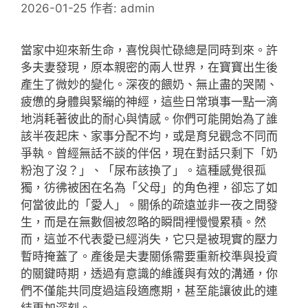
2026-01-25
作者:
admin
當家中迎來新生命，喜悅與忙碌總是同時到來。許
多夫妻發現，原本親密的兩人世界，在寶寶出生後
產生了微妙的變化。深夜的餵奶、無止盡的哭鬧、
疲憊的身體與緊繃的神經，這些日常瑣事一點一滴
地消耗著彼此的耐心與情感。你們可能開始為了誰
該半夜起床、家事分配不均，或是育兒觀念不同而
爭執。曾經無話不談的伴侶，現在對話只剩下「奶
粉泡了沒？」、「尿布該換了」。這種感覺很孤
獨，彷彿被困在名為「父母」的角色裡，卻忘了如
何當彼此的「愛人」。關係的疏遠並非一夜之間發
生，而是在無數個被忽略的瞬間裡慢慢累積。然
而，這並不代表愛已經消失，它只是被現實的壓力
暫時掩蓋了。產後是夫妻關係需要重新校準與投資
的關鍵時期，透過有意識的維護與有效的溝通，你
們不僅能共同度過這段適應期，甚至能讓彼此的連
結更加深刻。