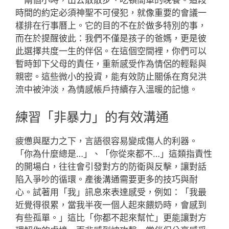
一兩個小時，出去散散步、吃頓簡單的晚餐。這段
時間的約定必須神聖不可侵犯，就像重要的會議一
樣排在行事曆上。它的目的不在於做多特別的事，
而在於提醒彼此：我們不僅是孩子的爸媽，更是彼
此選擇共度一生的伴侶。在這個空間裡，你們可以
暫時卸下父母的責任，重新感受作為情侶的輕鬆與
親密。這些微小的投資，能有效防止關係在育兒洪
流中被沖淡，為情感帳戶持續存入溫暖的記憶。
練習「非暴力」的有效溝通
疲憊與壓力之下，言語很容易變成傷人的利器。
「你為什麼總是…」、「你從來都不…」這類指責性
的開場白，往往會引發對方的防衛與反擊，讓對話
陷入爭吵的循環。產後溝通需要更多的技巧與耐
心。試著用「我」訊息來表達感受，例如：「我最
近覺得很累，當我半夜一個人起來餵奶時，會感到
有些孤單。」這比「你都不起來幫忙」更能讓對方