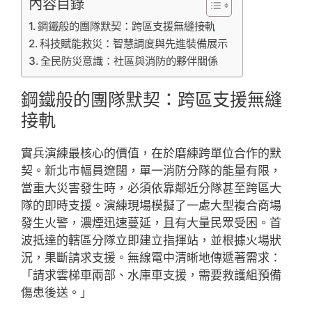
內容目錄
鋼鐵般的團隊默契：跨區支援無縫接軌
科技賦能救災：智慧調度與先進裝備展示
全民防災意識：社區與消防的夥伴關係
鋼鐵般的團隊默契：跨區支援無縫
接軌
實兵演練最核心的價值，在於磨練跨單位合作的默
契。新北市幅員遼闊，單一消防分隊的能量有限，
當重大災害發生時，必須依靠鄰近分隊甚至跨區大
隊的即時支援。演練現場模擬了一處大型複合商場
發生火警，濃煙迅速蔓延，且有大量民眾受困。首
波抵達的轄區分隊立即建立指揮站，並根據火場狀
況，果斷請求支援。無線電中清晰地傳遞著需求：
「請求雲梯車兩部、水庫車支援，需要救護組預備
傷患後送。」