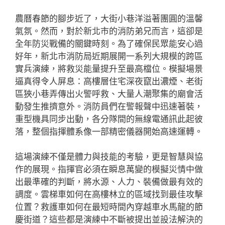
農曆春節的腳步近了，大街小巷洋溢著團圓的溫馨
氣氛。然而，對於新北市的消防弟兄而言，這卻是
全年防災戰備的關鍵時刻。為了確保民眾能安心過
好年，新北市消防局近期展開一系列大規模的跨區
實兵演練，將救災能量提升至最高檔位。模擬場景
逼真得令人屏息：高樓層住宅深夜竄出濃煙、老街
區狹小巷弄傳出火警呼救、大量人潮聚集的廟會活
動發生推擠意外。消防員們在警報聲中迅速著裝，
重型機具同步出動，各分隊間的無線電通訊此起彼
落，整個指揮體系像一部精密儀器開始高速運轉。
這場演練不僅是體力與技能的考驗，更是智慧與協
作的展現。指揮官必須在瞬息萬變的模擬災情中做
出最準確的判斷，將水源、人力、裝備做最有效的
調度。雲梯車如何在高樓林立的區域找到最佳攻擊
位置？救護車如何在最短時間內穿越車水馬龍的節
慶街道？這些都是演練中不斷被提出並設法解決的