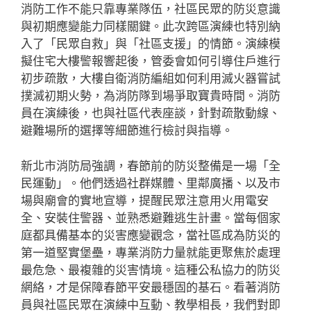
消防工作不能只靠專業隊伍，社區民眾的防災意識
與初期應變能力同樣關鍵。此次跨區演練也特別納
入了「民眾自救」與「社區支援」的情節。演練模
擬住宅大樓警報響起後，管委會如何引導住戶進行
初步疏散，大樓自衛消防編組如何利用滅火器嘗試
撲滅初期火勢，為消防隊到場爭取寶貴時間。消防
員在演練後，也與社區代表座談，針對疏散動線、
避難場所的選擇等細節進行檢討與指導。
新北市消防局強調，春節前的防災整備是一場「全
民運動」。他們透過社群媒體、里鄰廣播、以及市
場與廟會的實地宣導，提醒民眾注意用火用電安
全、安裝住警器、並熟悉避難逃生計畫。當每個家
庭都具備基本的災害應變觀念，當社區成為防災的
第一道堅實堡壘，專業消防力量就能更聚焦於處理
最危急、最複雜的災害情境。這種公私協力的防災
網絡，才是保障春節平安最穩固的基石。看著消防
員與社區民眾在演練中互動、教學相長，我們對即