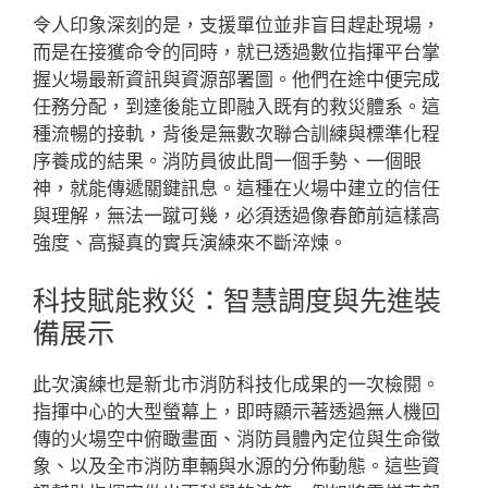
令人印象深刻的是，支援單位並非盲目趕赴現場，
而是在接獲命令的同時，就已透過數位指揮平台掌
握火場最新資訊與資源部署圖。他們在途中便完成
任務分配，到達後能立即融入既有的救災體系。這
種流暢的接軌，背後是無數次聯合訓練與標準化程
序養成的結果。消防員彼此間一個手勢、一個眼
神，就能傳遞關鍵訊息。這種在火場中建立的信任
與理解，無法一蹴可幾，必須透過像春節前這樣高
強度、高擬真的實兵演練來不斷淬煉。
科技賦能救災：智慧調度與先進裝
備展示
此次演練也是新北市消防科技化成果的一次檢閱。
指揮中心的大型螢幕上，即時顯示著透過無人機回
傳的火場空中俯瞰畫面、消防員體內定位與生命徵
象、以及全市消防車輛與水源的分佈動態。這些資