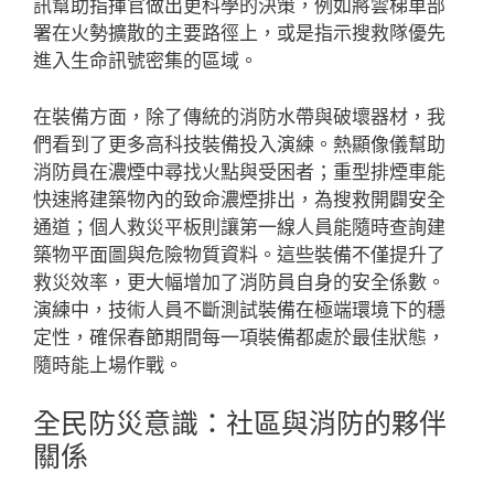
訊幫助指揮官做出更科學的決策，例如將雲梯車部
署在火勢擴散的主要路徑上，或是指示搜救隊優先
進入生命訊號密集的區域。
在裝備方面，除了傳統的消防水帶與破壞器材，我
們看到了更多高科技裝備投入演練。熱顯像儀幫助
消防員在濃煙中尋找火點與受困者；重型排煙車能
快速將建築物內的致命濃煙排出，為搜救開闢安全
通道；個人救災平板則讓第一線人員能隨時查詢建
築物平面圖與危險物質資料。這些裝備不僅提升了
救災效率，更大幅增加了消防員自身的安全係數。
演練中，技術人員不斷測試裝備在極端環境下的穩
定性，確保春節期間每一項裝備都處於最佳狀態，
隨時能上場作戰。
全民防災意識：社區與消防的夥伴
關係