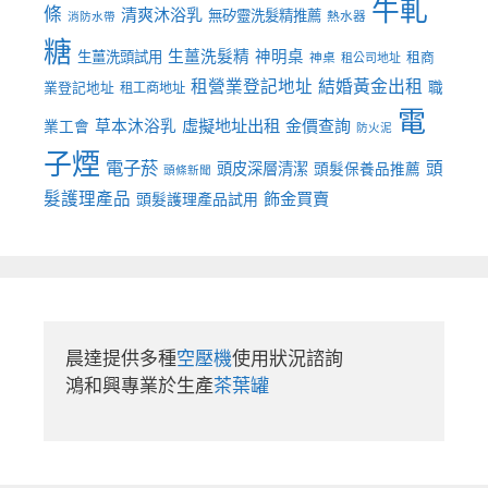
牛軋
條
清爽沐浴乳
無矽靈洗髮精推薦
熱水器
消防水帶
糖
生薑洗髮精
神明桌
生薑洗頭試用
租商
神桌
租公司地址
租營業登記地址
結婚黃金出租
職
業登記地址
租工商地址
電
虛擬地址出租
金價查詢
草本沐浴乳
業工會
防火泥
子煙
電子菸
頭
頭皮深層清潔
頭髮保養品推薦
頭條新聞
髮護理產品
飾金買賣
頭髮護理產品試用
晨達提供多種
空壓機
使用狀況諮詢

鴻和興專業於生產
茶葉罐