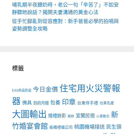
哺乳期半夜餵奶時，老公一句「辛苦了」不如安
靜聽她說話？揭開夫妻溝通的黃金心法
從手忙腳亂到從容應對：新手爸爸必學的拍嗝與
姿勢調整全攻略
標籤
住宅用火災警報
今日金價
EAS商品防盜
器
印章
佛具
包養
到府月嫂
台東伴手禮
台東名產
大圖輸出
新
宜蘭民宿
婚禮錄影
婚錄
心靈勵志
竹婚宴會館
桃園機場接送
民生頭
板橋禮儀公司