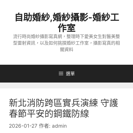
跳
至
自助婚紗,婚紗攝影-婚紗工
主
要
作室
內
流行時尚婚紗攝影寫真網，整理時下愛美女生對醫美整
容
型雷射資訊，以及如何挑撰婚紗工作室，攝影寫真的相
關資料
選單
新北消防跨區實兵演練 守護
春節平安的鋼鐵防線
2026-01-27
作者:
admin