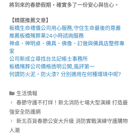
將到來的春節假期，確實多了一份安心與信心。
【精選推薦文章】
板橋生命禮儀公司
用心服務,守住生命最後的尊嚴
推薦
板橋殯葬業
24小時諮詢服務
神桌、
神明桌
、
佛具
、佛像、訂做與
佛具店
整修專
家
公司新成立尋找
台北記帳士事務所
板橋殯葬公司
價格透明公開,風評第一
何謂
防火泥
，
防火漆
? 分別適用在何種環境中呢?
分
生活情報
類
春節守護不打烊！新北消防七場大型演練 打造最
強安全防護網
新北百貨春節公安大升級 消防實戰演練守護購物
人潮