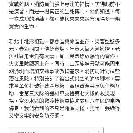
實戰難題。消防員們臉上專注的神情，彷彿眼前不
是演習，而是一場真正的生死搏鬥。他們知道，每
一次成功的演練，都可能換來未來災害現場多一條
寶貴的生命。
新北市地形複雜，都會區與郊區並存，災害型態多
元。春節期間，傳統市場、年貨大街人潮擁擠，老
舊社區用電負荷大增，加上民眾燃放爆竹的習俗，
火災風險顯著上升。同時，山區旅遊景點可能因車
潮湧現而增加交通事故救援需求。消防局針對這些
潛在風險，特別設計了複合式災害的演練腳本，要
求各單位打破行政區界線，實現資源共享與任務互
助。當第三大隊的器材車支援第七大隊的救災現
場，當淡水區的救護技術員協助處理八里區的車禍
傷患，我們看到的不只是跨區支援，更是一張織得
又密又牢的安全防護網。