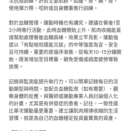
次抗阻訓練，針對主要肌群，如腿、背、胸、臂，
使用彈力帶、啞鈴或自身體重進行訓練。
對於血糖管理，運動時機也有講究。建議在餐後1至
2小時進行活動，此時血糖開始上升，肌肉收縮能直
接幫助處理餐後血糖高峰，效果立竿見影。運動強
度以「有點喘但還能交談」的中等強度為宜，安全
且可持續。重要的是循序漸進，從每天10-15分鐘開
始，逐漸增加至目標量，避免受傷或過度疲勞導致
放棄。
記錄與監測能提升執行力。可以簡單記錄每日的活
動類型與時間，並配合血糖監測（如有需要），觀
察身體的反應。與醫師或運動專業人員討論個人化
的計畫，尤其是有併發症的患者。記住，一致性遠
比單次運動量更重要。建立讓肌肉規律收縮的生活
習慣，就是為自己的血糖穩定投資最寶貴的資產。