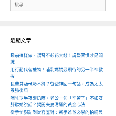
搜
尋:
近期文章
睡前這樣做，護腎不必花大錢！調整習慣才是關
鍵
用行動代替禮物！哺乳媽媽最期待的另一半神救
援
長輩質疑母奶不夠？爸爸神回一句話，成為太太
最強後盾
哺乳期半夜餵奶時，老公一句「辛苦了」不如安
靜聽她說話？揭開夫妻溝通的黃金心法
從手忙腳亂到從容應對：新手爸爸必學的拍嗝與