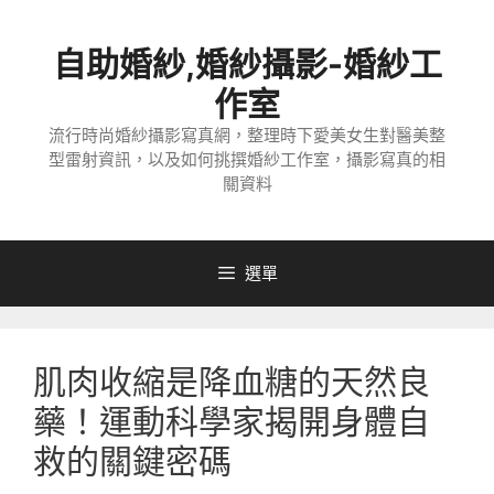
跳
至
自助婚紗,婚紗攝影-婚紗工
主
要
作室
內
流行時尚婚紗攝影寫真網，整理時下愛美女生對醫美整
容
型雷射資訊，以及如何挑撰婚紗工作室，攝影寫真的相
關資料
選單
肌肉收縮是降血糖的天然良
藥！運動科學家揭開身體自
救的關鍵密碼