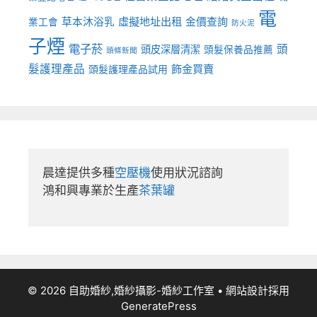
電
虛擬地址出租
金價查詢
草本沐浴乳
業工會
防火泥
子煙
電子菸
頭
頭皮深層清潔
頭髮保養品推薦
頭條新聞
髮護理產品
飾金買賣
頭髮護理產品試用
晨達提供多種
空壓機
使用狀況諮詢

鴻和興專業於生產
茶葉罐
© 2026 自助婚紗,婚紗攝影-婚紗工作室
• 網站設計採用
GeneratePress