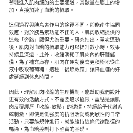
萄糖進入肌肉細胞的主要通道，其數量在膜上的增
加，直接加速了血糖的攝取。
這個過程與胰島素作用的途徑不同，卻能產生協同
效應。對於胰島素功能不佳的人，肌肉收縮提供的
這條「旁路」顯得尤為重要。研究指出，單次運動
後，肌肉對血糖的攝取能力可以提升數小時，效果
持續且深遠。此外，收縮消耗了肌肉內的肝醣儲
備，為了補充庫存，肌肉在運動後會更積極地從血
液中吸取葡萄糖，這種「後燃效應」讓降血糖的好
處延續到休息時間。
因此，理解肌肉收縮的生理機制，能幫助我們設計
更有效的活動方式。不需要追求極限，重點是讓肌
肉反覆經歷「收縮-放鬆」的循環，持續給予代謝系
統刺激。即使是低強度的抗阻活動或間歇性的日常
活動，只要能規律進行，就能維持這條代謝路徑的
暢通，為血糖控制打下堅實的基礎。