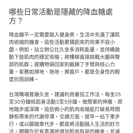
哪些日常活動是隱藏的降血糖處
方？
降血糖不一定需要踏入健身房。生活中充滿了讓肌
肉收縮的機會，這些活動累積起來的效果不容小
覷。例如，站立辦公比久坐多消耗能量，並持續啟
動下肢肌肉的穩定收縮；爬樓梯直接挑戰大腿與臀
部的肌群；提購物袋回家則鍛鍊了手臂與核心力
量。家務如掃地、拖地、擦窗戶，都是全身性的輕
度抗阻訓練。
台灣職場普遍久坐，建議利用番茄工作法，每坐25
至30分鐘就起身活動3至5分鐘，做簡單的伸展、原
地踏步或深蹲。這些微小的肌肉收縮能打破長時間
靜態帶來的代謝停滯。交通方面，提早一站下車步
行，或以腳踏車代步，都是將活動融入生活的好方
法。關鍵在於有意識地增加肌肉負荷的機會，並減