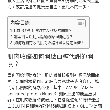
融入生活並持之以恆。重新認識身體的這項天生能
力，或許是邁向健康更自主、更根本的一步。
內容目錄
肌肉收縮如何開啟血糖代謝的開關？
哪些日常活動是隱藏的降血糖處方？
如何規劃有效的肌肉收縮計畫以穩定血糖？
肌肉收縮如何開啟血糖代謝的開
關？
當你開始活動身體，肌肉纖維接收到神經訊號而縮
短，這個機械動作引發細胞內鈣離子濃度變化，進
而活化關鍵的酵素路徑。其中，AMPK（AMP-
activated protein kinase）如同細胞的能量感測
器，在肌肉收縮時被激活，它會促進葡萄糖轉運蛋
白GLUT4從細胞內部轉移到細胞膜上。GLUT4是葡