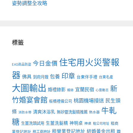
姿勢調整全攻略
標籤
住宅用火災警報
今日金價
EAS商品防盜
器
印章
佛具
包養
到府月嫂
台東伴手禮
台東名產
大圖輸出
新
宜蘭民宿
婚禮錄影
婚錄
心靈勵志
竹婚宴會館
桃園機場接送
民生頭
板橋禮儀公司
牛軋
條
清爽沐浴乳
無矽靈洗髮精推薦
熱水器
消防水帶
糖
生薑洗髮精
神明桌
生薑洗頭試用
租商
神桌
租公司地址
租營業登記地址
結婚黃金出租
職
業登記地址
租工商地址