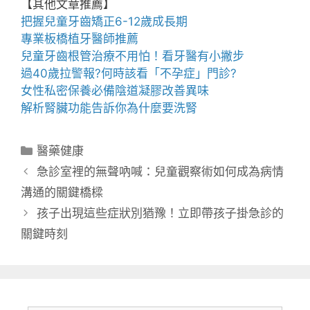
【其他文章推薦】
把握
兒童牙齒矯正
6-12歲成長期
專業
板橋植牙
醫師推薦
兒童牙齒根管治療
不用怕！看牙醫有小撇步
過40歲拉警報?何時該看「
不孕症
」門診?
女性私密保養必備
陰道凝膠改善異味
解析腎臟功能告訴你為什麼要
洗腎
分
醫藥健康
類
急診室裡的無聲吶喊：兒童觀察術如何成為病情
溝通的關鍵橋樑
孩子出現這些症狀別猶豫！立即帶孩子掛急診的
關鍵時刻