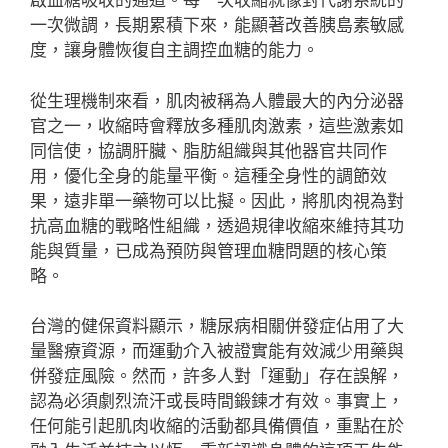
啟血糖吸收的通道。每一次收縮就像對代謝系統的
一次微調，長期累積下來，能顯著改善胰島素敏感
度，讓身體恢復自主調控血糖的能力。
從生理機制來看，肌肉被稱為人體最大的內分泌器
官之一，收縮時會釋放多種肌肉激素，這些激素如
同信使，協調肝臟、脂肪組織與其他器官共同作
用，優化全身的能量平衡。這種全身性的調節效
果，遠非單一藥物可以比擬。因此，將肌肉視為對
抗高血糖的戰略性組織，透過規律收縮來維持其功
能與質量，已成為預防與管理血糖問題的核心策
略。
台灣的健保資料顯示，糖尿病相關併發症佔用了大
量醫療資源，而運動介入被證實能有效減少用藥與
併發症風險。然而，許多人對「運動」存在誤解，
認為必須劇烈流汗或長時間鍛鍊才有效。事實上，
任何能引起肌肉收縮的活動都具備價值，重點在於