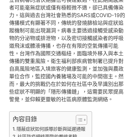
立百病毒的潛伏期據信可長達數週，在此期間感染
者可能毫無症狀或僅有極輕微不適，卻已具備傳染
力。這與過去台灣社會熟悉的SARS或COVID-19的
傳播模式有顯著不同，傳統的發燒篩檢站與症狀追
蹤機制可能出現漏洞。病毒主要透過接觸受感染動
物的分泌物或排泄物，以及密切接觸感染者的呼吸
道飛沫或體液傳播，也存在有限的空氣傳播可能
性。台灣作為國際交通樞紐，面臨境外移入與本土
傳播的雙重風險。衛生福利部疾病管制署已提升對
自高風險地區入境旅客的健康監測，並加強與農政
單位合作，監控國內養豬場及可能的中間宿主。然
而，最大的挑戰仍在於如何在社區中及早識別出那
些症狀不明顯的「隱形傳播鏈」，這需要民眾提高
警覺，並仰賴更靈敏的社區病原體監測網絡。
內容目錄
隱蔽症狀如何誤導診斷與延遲通報
社區防疫網絡面臨的嚴峻考驗