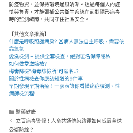
防疫物資，並保持環境通風清潔。透過每個人的謹
慎與負責，才能彌補公共衛生系統在面對隱形病毒
時的監測縫隙，共同守住社區安全。
【其他文章推薦】
什麼是
呼吸照護
病房? 當病人無法自主呼吸，需要依
靠氧氣
愛滋檢測
– 提供全套檢查，絕對匿名保障隱私
如何做
愛滋篩檢
?
梅毒篩檢
"梅毒篩檢所"可匿名..?
關於
性病檢查
你應該知道的9件事
早期發現早期治療！一張表讓你看懂
癌症檢測
、
性
病篩檢
流程!
分
醫藥健康
類
立百病毒警報！人畜共通傳染路徑如何威脅全球
公衛防線？