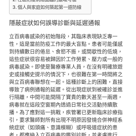
個人與家庭如何築起第一道防線
隱蔽症狀如何誤導診斷與延遲通報
立百病毒感染的初始階段，其臨床表現缺乏專一
性，這是當前防疫工作的最大盲點。患者可能僅感
到持續數日的倦怠、食慾不振，或間歇性的低燒，
這些症狀很容易被歸因於工作勞累、壓力或一般的
病毒感染。即使是醫療專業人員，在沒有明確旅遊
史或接觸史提示的情況下，也很難在第一時間將之
與立百病毒聯想在一起。這種診斷上的困難，直接
導致了病例通報的延遲。從出現症狀到被確診並進
行隔離，中間可能間隔了寶貴的數天甚至一兩週，
病毒就在這段空窗期內透過日常社交活動持續散
播。為了應對這一挑戰，疾管署已更新臨床診療指
引，要求醫師對所有出現不明原因發燒合併神經系
統症狀（如頭痛、意識模糊）或呼吸道症狀的患
者，都應納入立百病毒的鑑別診斷，並考慮進行