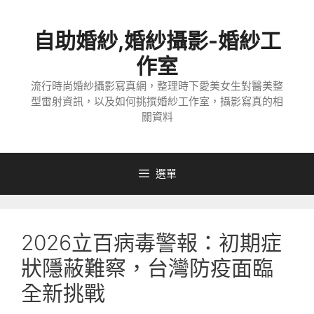
跳
至
自助婚紗,婚紗攝影-婚紗工
主
要
作室
內
流行時尚婚紗攝影寫真網，整理時下愛美女生對醫美整
容
型雷射資訊，以及如何挑撰婚紗工作室，攝影寫真的相
關資料
選單
2026立百病毒警報：初期症
狀隱蔽難察，台灣防疫面臨
全新挑戰