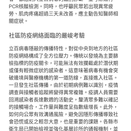
PCR核酸檢測。同時，也呼籲民眾若出現異常疲
勞、肌肉疼痛超過三天未改善，應主動告知醫師相
關症狀。
社區防疫網絡面臨的嚴峻考驗
立百病毒隱蔽的傳播特性，對從中央到地方的社區
防疫網絡構成了全方位壓力。傳統以發燒為主要篩
檢指標的防疫關卡，可能無法有效攔截處於潛伏期
或僅有輕微症狀的感染者。這意味著病毒有機會突
破邊境與醫療機構的第一道防線，直接進入社區。
一旦發生社區傳播，由於初期病例難以識別，疫情
調查與接觸者追蹤將變得異常複雜。疫調人員需要
回溯感染者長達數週的活動史，釐清眾多難以確記
的接觸場合，工作量與難度呈指數級增長。此外，
如何向公眾有效溝通風險，避免因隱形傳播導致社
會恐慌或反之輕忽大意，也是重要的課題。各縣市
衛生局已開始檢視並強化基層診所的通報機制，並