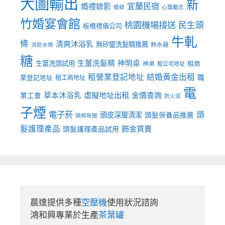
大圖輸出
新
宜蘭民宿
婚禮錄影
婚錄
心靈勵志
竹婚宴會館
桃園機場接送
民生頭
板橋禮儀公司
牛軋
條
清爽沐浴乳
無矽靈洗髮精推薦
熱水器
消防水帶
糖
生薑洗髮精
神明桌
生薑洗頭試用
租商
神桌
租公司地址
租營業登記地址
結婚黃金出租
職
業登記地址
租工商地址
電
虛擬地址出租
金價查詢
草本沐浴乳
業工會
防火泥
子煙
電子菸
頭
頭皮深層清潔
頭髮保養品推薦
頭條新聞
髮護理產品
飾金買賣
頭髮護理產品試用
晨達提供多種
空壓機
使用狀況諮詢

鴻和興專業於生產
茶葉罐