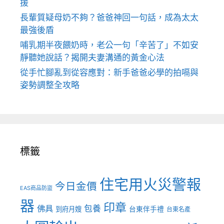
援
長輩質疑母奶不夠？爸爸神回一句話，成為太太
最強後盾
哺乳期半夜餵奶時，老公一句「辛苦了」不如安
靜聽她說話？揭開夫妻溝通的黃金心法
從手忙腳亂到從容應對：新手爸爸必學的拍嗝與
姿勢調整全攻略
標籤
住宅用火災警報
今日金價
EAS商品防盜
器
印章
佛具
包養
到府月嫂
台東伴手禮
台東名產