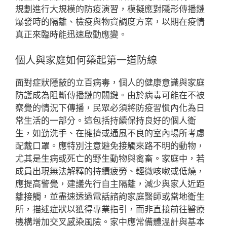
規劃進行大規模的防疫演習，模擬應對隱形傳播鏈
爆發時的隔離、檢疫與物資調度方案，以期在疫情
真正來臨時能迅速啟動應變。
個人與家庭如何築起第一道防線
面對症狀隱蔽的立百病毒，個人的健康意識與家庭
防護成為阻斷傳播鏈的關鍵。由於病毒可能在不被
察覺的情況下傳播，民眾必須將防疫習慣內化為日
常生活的一部分。這包括持續保持良好的個人衛
生，如勤洗手、在擁擠或通風不良的室內場所考慮
配戴口罩。應特別注意避免接觸來路不明的動物，
尤其是生病或死亡的野生動物與禽畜。家庭中，若
成員出現無法解釋的持續疲勞、輕微咳嗽或低燒，
應提高警覺，建議先行自主隔離，減少與家人近距
離接觸，並盡速透過電話諮詢家庭醫師或當地衛生
所，描述症狀以獲得專業指引，而非直接前往醫療
機構增加交叉感染風險。家中應常備體溫計與基本