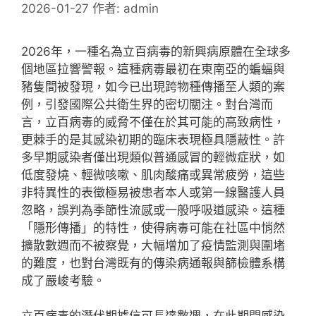
2026-01-27
作者:
admin
2026年，一種名為立百病毒的新興病原體在全球多
個地區拉響警報。這種病毒最初在東南亞的蝙蝠與
豬隻間被發現，如今已出現跨物種傳播至人類的案
例，引發國際公共衛生界的密切關注。對台灣而
言，立百病毒的威脅不僅在於其可能的高致病性，
更棘手的是其感染初期的臨床表現極具隱蔽性。許
多早期感染者僅出現類似普通感冒的輕微症狀，如
低度發燒、輕微咳嗽、肌肉酸痛或異常疲勞，這些
非特異性的表徵極易被患者本人或第一線醫護人員
忽略，誤判為季節性流感或一般呼吸道感染。這種
「隱形傳播」的特性，使得病毒可能在社區中悄然
擴散數週而不被察覺，大幅增加了疫情監測與圍堵
的難度，也對台灣既有的傳染病通報與篩檢體系構
成了嚴峻考驗。