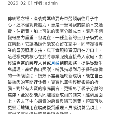
2026-02-01
作者:
admin
傳統觀念裡，產後媽媽總要舟車勞頓前往月子中
心，這不僅耗費體力，更是一筆可觀的開銷。交通
費、住宿費，加上可能的家庭分離成本，讓月子期
變得壓力重重。但現在，一種全新的坐月子模式正
在興起，它讓媽媽們能安心留在家中，同時獲得專
業的母嬰照護支持，真正實現將資源用在刀口上。
這種模式的核心在於將專業服務直接帶入家庭，由
經驗豐富的護理人員或
月嫂
到府服務，提供從新生
兒護理、產婦傷口照護、哺乳指導到月子餐點準備
的一條龍協助。媽媽不需要適應新環境，能在自己
最熟悉的空間裡休養，寶寶也無需經歷搬遷的折
騰。對於有大寶的家庭而言，更避免了親子分離的
焦慮，全家都能共同迎接新成員的到來。經濟層面
上，省去了中心昂貴的房費與隱形消費，預算可以
更靈活地運用在聘請優質護理人員或調養品項上，
實現了高性價比的產後復原計畫。