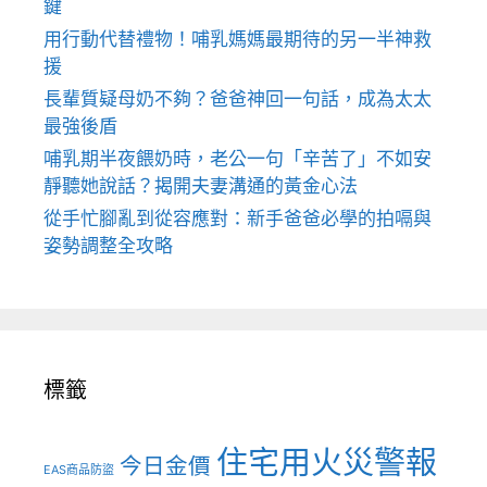
鍵
用行動代替禮物！哺乳媽媽最期待的另一半神救
援
長輩質疑母奶不夠？爸爸神回一句話，成為太太
最強後盾
哺乳期半夜餵奶時，老公一句「辛苦了」不如安
靜聽她說話？揭開夫妻溝通的黃金心法
從手忙腳亂到從容應對：新手爸爸必學的拍嗝與
姿勢調整全攻略
標籤
住宅用火災警報
今日金價
EAS商品防盜