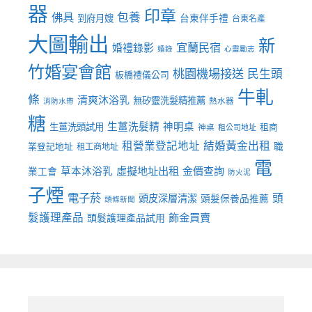
器
印章
佛具
包養
到府月嫂
台東伴手禮
台東名產
大圖輸出
新
宜蘭民宿
婚禮錄影
婚錄
心靈勵志
竹婚宴會館
桃園機場接送
民生頭
板橋禮儀公司
牛軋
條
清爽沐浴乳
無矽靈洗髮精推薦
熱水器
消防水帶
糖
生薑洗髮精
神明桌
生薑洗頭試用
租商
神桌
租公司地址
租營業登記地址
結婚黃金出租
職
業登記地址
租工商地址
電
虛擬地址出租
金價查詢
草本沐浴乳
業工會
防火泥
子煙
電子菸
頭
頭皮深層清潔
頭髮保養品推薦
頭條新聞
髮護理產品
飾金買賣
頭髮護理產品試用