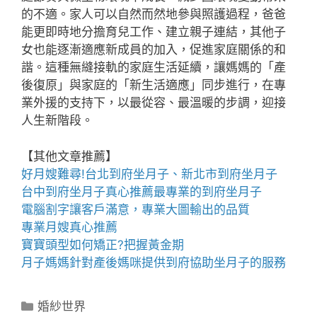
的不適。家人可以自然而然地參與照護過程，爸爸
能更即時地分擔育兒工作、建立親子連結，其他子
女也能逐漸適應新成員的加入，促進家庭關係的和
諧。這種無縫接軌的家庭生活延續，讓媽媽的「產
後復原」與家庭的「新生活適應」同步進行，在專
業外援的支持下，以最從容、最溫暖的步調，迎接
人生新階段。
【其他文章推薦】
好月嫂難尋!
台北到府坐月子
、
新北市到府坐月子
台中到府坐月子
真心推薦最專業的
到府坐月子
電腦割字
讓客戶滿意，專業
大圖輸出
的品質
專業
月嫂
真心推薦
寶寶
頭型
如何矯正?把握黃金期
月子媽媽
針對產後媽咪提供到府協助坐月子的服務
分
婚紗世界