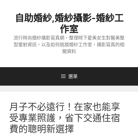
跳
至
自助婚紗,婚紗攝影-婚紗工
主
要
作室
內
流行時尚婚紗攝影寫真網，整理時下愛美女生對醫美整
容
型雷射資訊，以及如何挑撰婚紗工作室，攝影寫真的相
關資料
選單
月子不必遠行！在家也能享
受專業照護，省下交通住宿
費的聰明新選擇