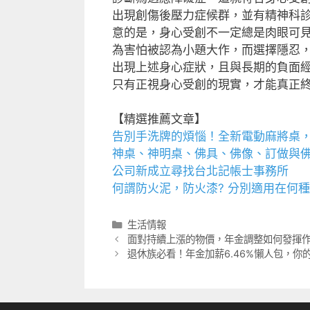
出現創傷後壓力症候群，並有精神科
意的是，身心受創不一定總是肉眼可
為害怕被認為小題大作，而選擇隱忍
出現上述身心症狀，且與長期的負面
只有正視身心受創的現實，才能真正
【精選推薦文章】
告別手洗牌的煩惱！全新
電動麻將桌
神桌、
神明桌
、
佛具
、佛像、訂做與
公司新成立尋找
台北記帳士事務所
何謂
防火泥
，
防火漆
? 分別適用在何
分
生活情報
類
面對持續上漲的物價，年金調整如何發揮
退休族必看！年金加薪6.46%懶人包，你