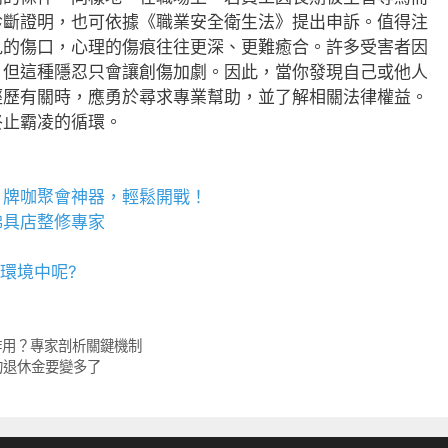
診斷證明，也可依據《職業安全衛生法》提出申訴。值得注
見的傷口，心理的傷痕往往更深、更難癒合。許多受害者因
，但這種隱忍只會讓創傷加劇。因此，當你發現自己或他人
經歷有關時，應勇於尋求專業幫助，並了解相關法律權益。
終止霸凌的循環。
，牌咖聚會神器，輕鬆開戰！
佛具店
整修專家
種環境中呢?
作用？專家剖析關鍵機制
的退休金要變多了