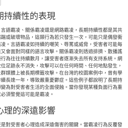
期持續性的表現
、言語霸凌、關係霸凌還是網路霸凌，長期持續性都是其共
踢踹或破壞物品，這類行為若只發生一次，可能只是偶發衝
霸凌。言語霸凌如持續的嘲笑、辱罵或威脅，受害者可能每
道又會面對同樣的語言攻擊。關係霸凌則透過排擠、散播謠
種行為往往持續數月，讓受害者逐漸失去所有支持系統。網
數位足跡永不消失，攻擊可以在任何時間、任何地點發生，
社群媒體上被長期標籤攻擊。在台灣的校園案例中，曾有學
持續長達一年，導致嚴重憂鬱症。這些例子都說明了長期持
轉變為對受害者生活的全面侵蝕。當你發現某種負面行為重
就必須警覺這可能是霸凌。
心理的深遠影響
更是對受害者心理造成深遠傷害的關鍵。當霸凌行為反覆發