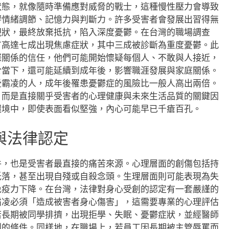
狀態，就像隨時準備應對威脅的戰士，這種慢性壓力會導致
響情緒調節、記憶力與判斷力。許多受害者會發展出習得無
現狀，最終放棄抵抗，陷入深度憂鬱。在台灣的職場調查
有高達七成出現焦慮症狀，其中三成被診斷為重度憂鬱。此
際關係的信任，他們可能開始懷疑每個人、不敢與人接近，
於當下，還可能延續到成年後，影響職涯發展與家庭關係。
受霸凌的人，成年後罹患憂鬱症的風險比一般人高出兩倍。
，而是直接關乎受害者的心理健康與未來生活品質的關鍵因
環境中，即使表面看似堅強，內心可能早已千瘡百孔。
與法律認定
件，也是受害者最直接的痛苦來源。心理層面的創傷包括持
低落，甚至出現自殘或自殺念頭。生理層面則可能表現為失
免疫力下降。在台灣，法律對身心受創的認定有一套嚴謹的
霸凌必須「造成被害者身心傷害」，這需要專業的心理評估
若長期被同學排擠，出現拒學、失眠、憂鬱症狀，並經醫師
創的條件。同樣地，在職場上，若員工因長期被主管辱罵而