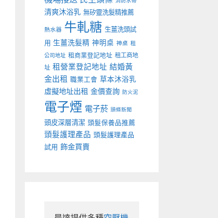
消防水帶
清爽沐浴乳
無矽靈洗髮精推薦
牛軋糖
生薑洗頭試
熱水器
生薑洗髮精
神明桌
用
神桌
租
租商業登記地址
租工商地
公司地址
租營業登記地址
結婚黃
址
金出租
草本沐浴乳
職業工會
虛擬地址出租
金價查詢
防火泥
電子煙
電子菸
頭條新聞
頭皮深層清潔
頭髮保養品推薦
頭髮護理產品
頭髮護理產品
飾金買賣
試用