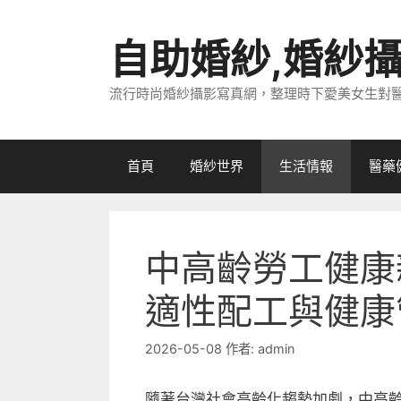
跳
至
自助婚紗,婚紗
主
要
流行時尚婚紗攝影寫真網，整理時下愛美女生對
內
容
首頁
婚紗世界
生活情報
醫藥
中高齡勞工健康
適性配工與健康
2026-05-08
作者:
admin
隨著台灣社會高齡化趨勢加劇，中高