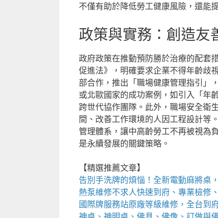
不僅有助於降低勞工健康風險，還能
政策與實務：創造友
政府政策在推動預防勝於治療的配套
促進法》，明確要求企業不得年齡歧
部合作，推出「職場健康管理指引」
或北歐國家的成功案例，如引入「年
跨世代協作團隊。此外，職場安全衛
間、改善工作環境的人因工程設計等
管理體系，讓中高齡勞工不再被視為
是永續發展的關鍵策略。
【精選推薦文章】
告別手洗牌的煩惱！全新
電動麻將桌
熱泵維修
不求人快速到府、專業檢修
國際牌服務站
原廠等級維修，全台到
神桌、
神明桌
、
佛具
、佛像、訂做與