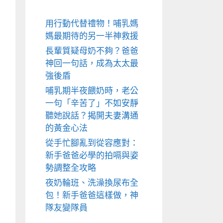
用行動代替禮物！哺乳媽
媽最期待的另一半神救援
長輩質疑母奶不夠？爸爸
神回一句話，成為太太最
強後盾
哺乳期半夜餵奶時，老公
一句「辛苦了」不如安靜
聽她說話？揭開夫妻溝通
的黃金心法
從手忙腳亂到從容應對：
新手爸爸必學的拍嗝與姿
勢調整全攻略
夜奶輪班、洗澡換尿布全
包！新手爸爸這樣做，神
隊友變隊員