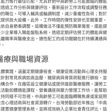
工能力進行最佳匹配，尤其針對中高齡勞工可能面臨的體能
應透過工作分析與健康評估，重新設計工作流程或調整任務
物的職位，可導入輔具或輪調制度，減少重複性負荷；對於
或提供放大設備。此外，工作時間的彈性安排也至關重要，
能依自身節奏調整。這種做法不僅能預防職業傷害，還能提
不少企業導入職能盤點系統，透過定期評估勞工的體能與健
低離職率與醫療支出。適性配工的成功關鍵在於持續溝通與
持。
醫療與職場資源
具體實踐，涵蓋定期健康檢查、健康促進活動與心理支持服
應針對常見疾病如高血壓、糖尿病與骨質疏鬆進行篩檢，並
機構合作，在廠區設立健康站或提供遠距醫療服務，讓勞工
進活動如體適能課程、營養講座與壓力管理工作坊，能幫助
支持同樣不可忽視，中高齡勞工可能面臨轉職焦慮或家庭照
包含心理諮商與社會資源轉介。台灣勞動部近年推出「中高
業建置健康管理系統，並將成效納入企業社會責任評比，這