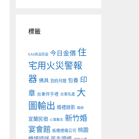
標籤
住
今日金價
EAS商品防盜
宅用火災警報
器
印
佛具
包養
到府月嫂
大
章
台東伴手禮
台東名產
圖輸出
婚禮錄影
婚錄
新竹婚
宜蘭民宿
心靈勵志
宴會館
桃園
板橋禮儀公司
機場接送
民生頭條