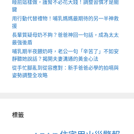
睡前這樣做，護腎不必花大錢！調整習慣才是關
鍵
用行動代替禮物！哺乳媽媽最期待的另一半神救
援
長輩質疑母奶不夠？爸爸神回一句話，成為太太
最強後盾
哺乳期半夜餵奶時，老公一句「辛苦了」不如安
靜聽她說話？揭開夫妻溝通的黃金心法
從手忙腳亂到從容應對：新手爸爸必學的拍嗝與
姿勢調整全攻略
標籤