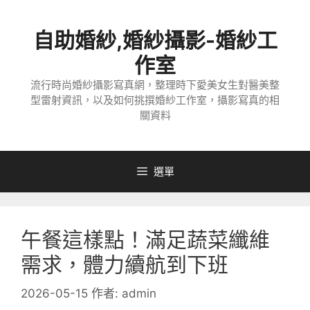
跳
至
自助婚紗,婚紗攝影-婚紗工
主
要
作室
內
流行時尚婚紗攝影寫真網，整理時下愛美女生對醫美整
容
型雷射資訊，以及如何挑撰婚紗工作室，攝影寫真的相
關資料
選單
午餐這樣點！滿足蔬菜纖維
需求，體力續航到下班
2026-05-15
作者:
admin