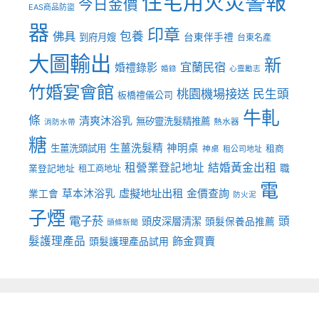
住宅用火災警報
今日金價
EAS商品防盜
器
印章
佛具
包養
到府月嫂
台東伴手禮
台東名產
大圖輸出
新
宜蘭民宿
婚禮錄影
婚錄
心靈勵志
竹婚宴會館
桃園機場接送
民生頭
板橋禮儀公司
牛軋
條
清爽沐浴乳
無矽靈洗髮精推薦
熱水器
消防水帶
糖
生薑洗髮精
神明桌
生薑洗頭試用
租商
神桌
租公司地址
租營業登記地址
結婚黃金出租
職
業登記地址
租工商地址
電
虛擬地址出租
金價查詢
草本沐浴乳
業工會
防火泥
子煙
電子菸
頭
頭皮深層清潔
頭髮保養品推薦
頭條新聞
髮護理產品
飾金買賣
頭髮護理產品試用