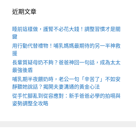
近期文章
睡前這樣做，護腎不必花大錢！調整習慣才是關
鍵
用行動代替禮物！哺乳媽媽最期待的另一半神救
援
長輩質疑母奶不夠？爸爸神回一句話，成為太太
最強後盾
哺乳期半夜餵奶時，老公一句「辛苦了」不如安
靜聽她說話？揭開夫妻溝通的黃金心法
從手忙腳亂到從容應對：新手爸爸必學的拍嗝與
姿勢調整全攻略