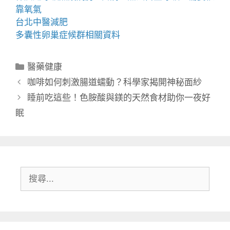
靠氧氣
台北中醫減肥
多囊性卵巢症候群
相關資料
分
醫藥健康
類
咖啡如何刺激腸道蠕動？科學家揭開神秘面紗
睡前吃這些！色胺酸與鎂的天然食材助你一夜好
眠
搜
尋: