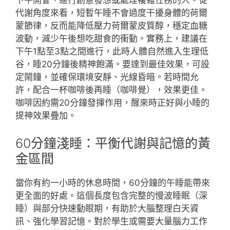
下午開會、進行創意發想或處理複雜任務的人。從
代謝角度來看，短暫午睡不會過度干擾身體的荷爾
蒙節律，反而能降低壓力荷爾蒙皮質醇，穩定血糖
波動，減少午後想吃甜食的衝動。實務上，建議在
下午1點至3點之間進行，此時人體自然進入生理低
谷，睡20分鐘後精神飽滿。要達到最佳效果，可設
定鬧鐘，並確保環境安靜、光線昏暗。若時間允
許，配合一杯咖啡後再睡（咖啡覺），效果更佳。
咖啡因約需20分鐘發揮作用，醒來時正好與小睡的
提神效果疊加。
60分鐘淺睡：平衡代謝與記憶的黃
金區間
當你有約一小時的休息時間，60分鐘的午睡能帶來
更全面的好處。這個長度包含完整的慢波睡眠（深
睡）與部分快速動眼期，有助於大腦整理白天資
訊、強化學習記憶。對於學生或需要大量腦力工作