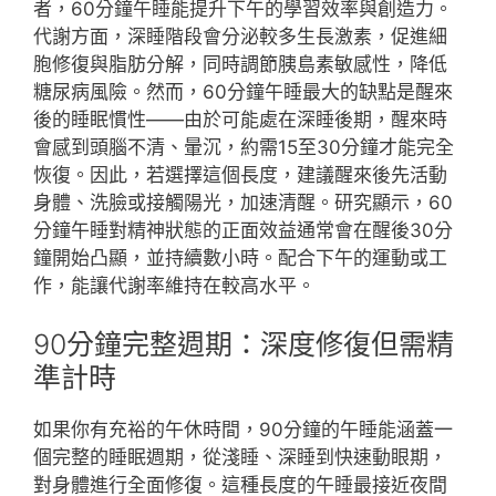
者，60分鐘午睡能提升下午的學習效率與創造力。
代謝方面，深睡階段會分泌較多生長激素，促進細
胞修復與脂肪分解，同時調節胰島素敏感性，降低
糖尿病風險。然而，60分鐘午睡最大的缺點是醒來
後的睡眠慣性——由於可能處在深睡後期，醒來時
會感到頭腦不清、暈沉，約需15至30分鐘才能完全
恢復。因此，若選擇這個長度，建議醒來後先活動
身體、洗臉或接觸陽光，加速清醒。研究顯示，60
分鐘午睡對精神狀態的正面效益通常會在醒後30分
鐘開始凸顯，並持續數小時。配合下午的運動或工
作，能讓代謝率維持在較高水平。
90分鐘完整週期：深度修復但需精
準計時
如果你有充裕的午休時間，90分鐘的午睡能涵蓋一
個完整的睡眠週期，從淺睡、深睡到快速動眼期，
對身體進行全面修復。這種長度的午睡最接近夜間