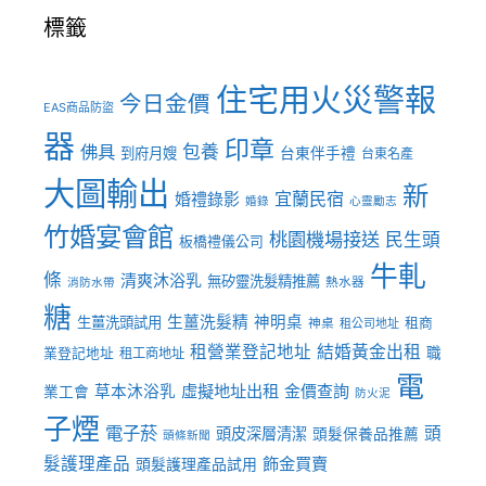
標籤
住宅用火災警報
今日金價
EAS商品防盜
器
印章
佛具
包養
到府月嫂
台東伴手禮
台東名產
大圖輸出
新
宜蘭民宿
婚禮錄影
婚錄
心靈勵志
竹婚宴會館
桃園機場接送
民生頭
板橋禮儀公司
牛軋
條
清爽沐浴乳
無矽靈洗髮精推薦
熱水器
消防水帶
糖
生薑洗髮精
神明桌
生薑洗頭試用
租商
神桌
租公司地址
租營業登記地址
結婚黃金出租
職
業登記地址
租工商地址
電
虛擬地址出租
金價查詢
草本沐浴乳
業工會
防火泥
子煙
電子菸
頭
頭皮深層清潔
頭髮保養品推薦
頭條新聞
髮護理產品
飾金買賣
頭髮護理產品試用