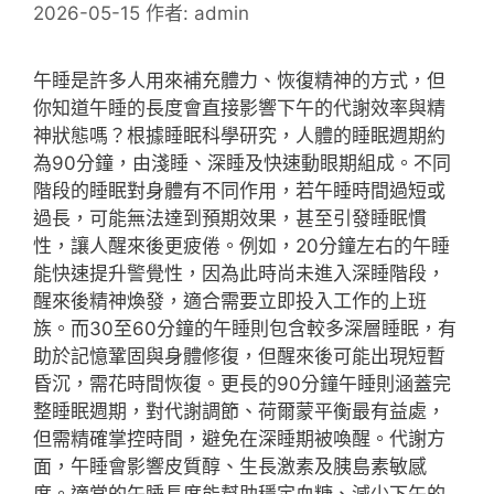
2026-05-15
作者:
admin
午睡是許多人用來補充體力、恢復精神的方式，但
你知道午睡的長度會直接影響下午的代謝效率與精
神狀態嗎？根據睡眠科學研究，人體的睡眠週期約
為90分鐘，由淺睡、深睡及快速動眼期組成。不同
階段的睡眠對身體有不同作用，若午睡時間過短或
過長，可能無法達到預期效果，甚至引發睡眠慣
性，讓人醒來後更疲倦。例如，20分鐘左右的午睡
能快速提升警覺性，因為此時尚未進入深睡階段，
醒來後精神煥發，適合需要立即投入工作的上班
族。而30至60分鐘的午睡則包含較多深層睡眠，有
助於記憶鞏固與身體修復，但醒來後可能出現短暫
昏沉，需花時間恢復。更長的90分鐘午睡則涵蓋完
整睡眠週期，對代謝調節、荷爾蒙平衡最有益處，
但需精確掌控時間，避免在深睡期被喚醒。代謝方
面，午睡會影響皮質醇、生長激素及胰島素敏感
度。適當的午睡長度能幫助穩定血糖、減少下午的