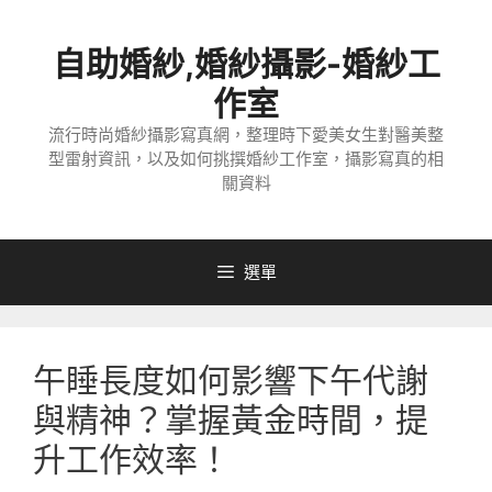
跳
至
自助婚紗,婚紗攝影-婚紗工
主
要
作室
內
流行時尚婚紗攝影寫真網，整理時下愛美女生對醫美整
容
型雷射資訊，以及如何挑撰婚紗工作室，攝影寫真的相
關資料
選單
午睡長度如何影響下午代謝
與精神？掌握黃金時間，提
升工作效率！