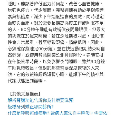
睡眠，能顯著降低壓力荷爾蒙、改善心血管健康、
增強免疫力。代謝層面，完整週期有助於平衡瘦體
素與飢餓素，減少下午過度進食的風險，同時穩定
血糖與血脂。對於需要長期高強度工作或睡眠不足
的人，90分鐘午睡能有效補償夜間睡眠債。但最大
的挑戰在於醒來時機：若在深睡期被叫醒，睡眠慣
性會非常嚴重，甚至導致頭痛、情緒低落。因此，
必須確保能睡足90分鐘，並在快速動眼期結束時自
然甦醒，或使用智慧鬧鐘監測睡眠階段。建議安排
在午後較早時段，以免影響夜間睡眠。雖然90分鐘
午睡耗時較長，但對於那些需要深度恢復的人來
說，它的效益遠超過短暫小睡，能讓下午的精神與
代謝狀態達到巔峰。
【其他文章推薦】
解析腎臟功能告訴你為什麼要
洗腎
板橋牙列矯正
哪間診所?
什麼是
呼吸照護
病房? 當病人無法自主呼吸，需要依