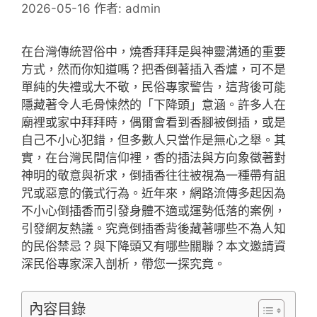
2026-05-16
作者:
admin
在台灣傳統習俗中，燒香拜拜是與神靈溝通的重要
方式，然而你知道嗎？把香倒著插入香爐，可不是
單純的失禮或大不敬，民俗專家警告，這背後可能
隱藏著令人毛骨悚然的「下降頭」意涵。許多人在
廟裡或家中拜拜時，偶爾會看到香腳被倒插，或是
自己不小心犯錯，但多數人只當作是無心之舉。其
實，在台灣民間信仰裡，香的插法與方向象徵著對
神明的敬意與祈求，倒插香往往被視為一種帶有詛
咒或惡意的儀式行為。近年來，網路流傳多起因為
不小心倒插香而引發身體不適或運勢低落的案例，
引發網友熱議。究竟倒插香背後藏著哪些不為人知
的民俗禁忌？與下降頭又有哪些關聯？本文邀請資
深民俗專家深入剖析，帶您一探究竟。
內容目錄