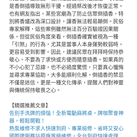
是香倒插導致無形干擾，經過祭改後才恢復正常。
也有網友指出，某些宮廟為了防止信眾倒插香，特
別將香爐改為深口設計，讓香無法輕易顛倒。民俗
專家解釋，這些案例雖然無法百分百驗證因果關
係，但從民俗角度來看，倒插香確實被視為一種
「引煞」的行為，尤其是當事人本身運勢較弱時，
更容易受到影響。因此，建議民眾在拜拜時保持恭
敬心，不要為了求快或方便而隨意插香。如果真的
不小心犯了忌諱，也不必過度驚慌，只要真心懺悔
並尋求專業協助，大多能順利化解。倒插香的禁忌
不僅是迷信，更是一種文化傳承，提醒人們對神靈
與傳統保持敬畏之心。
【精選推薦文章】
告別手洗牌的煩惱！全新
電動麻將桌
，牌咖聚會神
器，輕鬆開戰！
熱泵維修
不求人快速到府、專業檢修、省時又安心
國際牌服務站
原廠等級維修，全台到府快速處理