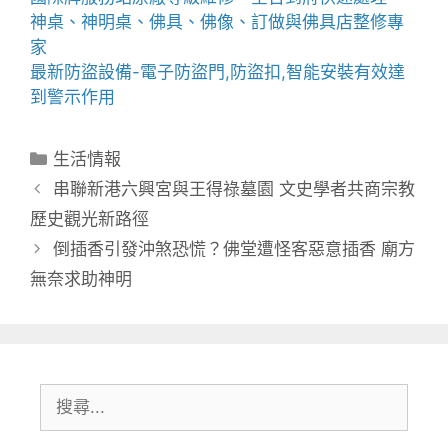
神桌、
神明桌
、
佛具
、佛像、訂做與
佛具店
整修專
家
最新防盜設備-
電子防盜門
,
防盜扣
,智能安裝有效達
到警示作用
分
生活情報
類
串聯新港六興宮與王得祿墓園 文史學者共商宗教
歷史觀光新路徑
倒插香引發沖煞恐慌？佛堂遭怪客惡意插香 廟方
無奈求助神明
搜
尋: