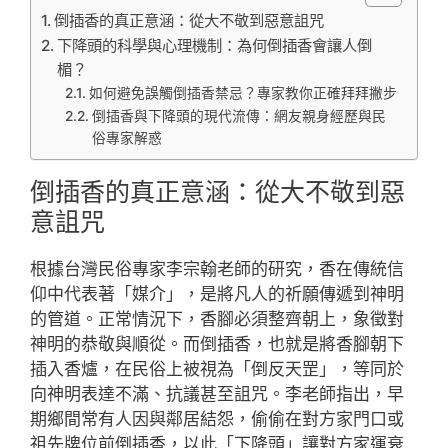
倒插香的真正意涵：從大不敬到惡意詛咒
下降頭的科學與心理機制：為何倒插香會讓人倒
楣？
如何避免誤觸倒插香禁忌？專家教你正確拜拜撇步
倒插香與下降頭的現代流傳：網友親身經歷與民
俗專家解惑
倒插香的真正意涵：從大不敬到惡
意詛咒
根據台灣民俗專家李宗翰老師的研究，香在傳統信
仰中代表著「媒介」，是將凡人的祈願傳遞到神明
的管道。正常情況下，香腳必須整齊朝上，象徵對
神明的恭敬與順從。而倒插香，也就是將香腳朝下
插入香爐，在民俗上被視為「倒反天罡」，等同於
向神明表達不滿、抗議甚至詛咒。李老師指出，早
期鄉間常有人因與鄰居結怨，偷偷在對方家門口或
祖先牌位前倒插香，以此「下降頭」讓對方家運衰