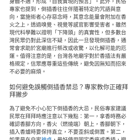
身體不適，形成「自我實現的預言」。此外，民俗
專家也提到，倒插香往往伴隨著特定的咒語與意
向，當施術者心存惡念時，其意念能量會附加在香
火之上，透過嗅覺、視覺等感官影響受害者。雖然
現代科學難以證明「下降頭」的真實性，但多數台
灣民眾仍對此深信不疑，因此一旦發現倒插香，通
常會求助於宮廟進行祭改或收驚，以化解可能的厄
運。值得注意的是，台灣各地廟宇對於香插法有嚴
格規定，信眾應尊重這些傳統，避免因無知而招來
不必要的麻煩。
如何避免誤觸倒插香禁忌？專家教你正確拜
拜撇步
為了避免不小心犯下倒插香的大忌，民俗專家建議
民眾在拜拜時應注意以下幾點：第一，拿香時務必
確認香腳方向，香火（燃燒端）朝上，香腳朝下，
插入香爐時要保持直立，不要歪斜或倒置。第二，
如果是在自家
神桌
，最好使用固定香座或香插，避