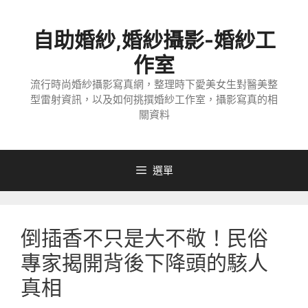
跳
至
自助婚紗,婚紗攝影-婚紗工
主
要
作室
內
流行時尚婚紗攝影寫真網，整理時下愛美女生對醫美整
容
型雷射資訊，以及如何挑撰婚紗工作室，攝影寫真的相
關資料
選單
倒插香不只是大不敬！民俗
專家揭開背後下降頭的駭人
真相