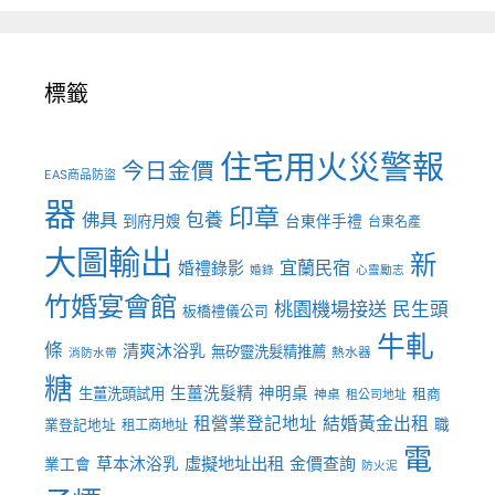
標籤
住宅用火災警報
今日金價
EAS商品防盜
器
印章
佛具
包養
到府月嫂
台東伴手禮
台東名產
大圖輸出
新
宜蘭民宿
婚禮錄影
婚錄
心靈勵志
竹婚宴會館
桃園機場接送
民生頭
板橋禮儀公司
牛軋
條
清爽沐浴乳
無矽靈洗髮精推薦
熱水器
消防水帶
糖
生薑洗髮精
神明桌
生薑洗頭試用
租商
神桌
租公司地址
租營業登記地址
結婚黃金出租
職
業登記地址
租工商地址
電
虛擬地址出租
金價查詢
草本沐浴乳
業工會
防火泥