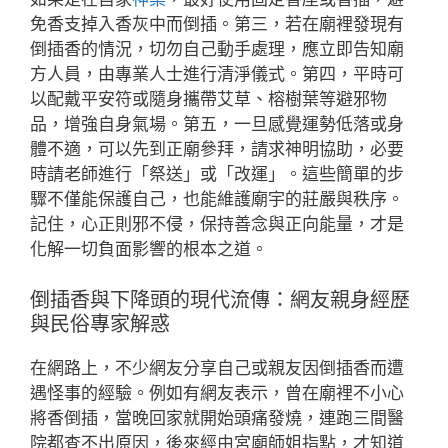
免香支掉入香灰中而倒插。第三，若在廟裡發現有
倒插香的情況，切勿自己動手處理，應立即告知廟
方人員，由專業人士進行清淨儀式。第四，平時可
以配戴平安符或隨身攜帶艾草、榕樹葉等避邪物
品，增強自身氣場。第五，一旦感覺運勢低落或身
體不適，可以先到正廟參拜，請求神明協助，必要
時請老師進行「祭送」或「改運」。這些簡單的步
驟不僅能保護自己，也能維護廟宇的莊嚴與秩序。
記住，心正則邪不侵，保持善念與正向能量，才是
化解一切負面影響的根本之道。
倒插香與下降頭的現代流傳：網友親身經歷
與民俗專家解惑
在網路上，不少網友分享自己或親友因倒插香而遭
遇怪事的經驗。例如有網友表示，曾在廟裡不小心
將香倒插，當晚回家就開始頭痛發燒，連跑三間醫
院都查不出原因，後來經由宮廟師姐指點，才知道