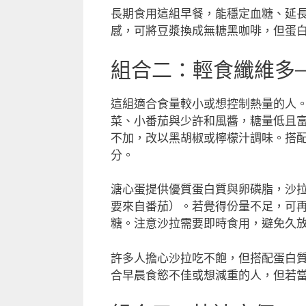
長期食用這組早餐，能穩定血糖、延
感，可將豆漿換成無糖黑咖啡，但蛋
組合二：輕食纖維多
這組適合食量較小或想控制熱量的人
菜、小番茄與少許和風醬，糖量低且
不加，改以黑胡椒或檸檬汁調味。搭
分。
溏心蛋提供優質蛋白質與卵磷脂，沙拉
要來自番茄）。若覺得份量不足，可再
糖。注意沙拉需要即時食用，避免久
許多人擔心沙拉吃不飽，但搭配蛋白
合早晨食慾不佳或想減重的人，但若