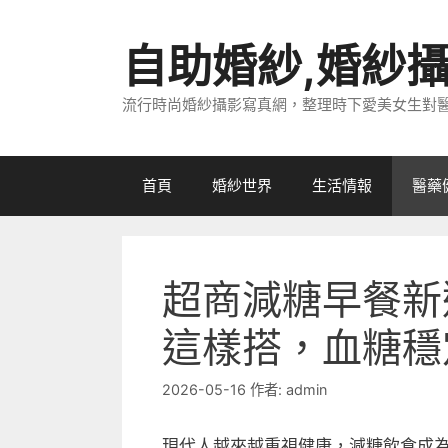
跳
至
自助婚紗,婚紗
主
要
流行時尚婚紗攝影寫真網，整理時下愛美女生對
內
容
首頁
婚紗世界
生活情報
醫藥
超商減糖早餐新選
這樣搭，血糖穩
2026-05-16
作者:
admin
現代人越來越重視健康，減糖飲食成