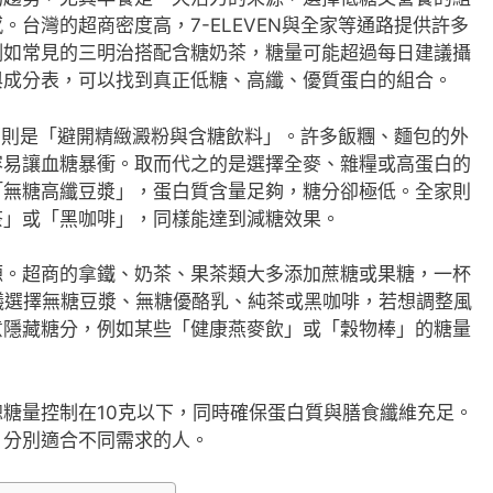
台灣的超商密度高，7-ELEVEN與全家等通路提供許多
例如常見的三明治搭配含糖奶茶，糖量可能超過每日建議攝
與成分表，可以找到真正低糖、高纖、優質蛋白的組合。
心原則是「避開精緻澱粉與含糖飲料」。許多飯糰、麵包的外
容易讓血糖暴衝。取而代之的是選擇全麥、雜糧或高蛋白的
「無糖高纖豆漿」，蛋白質含量足夠，糖分卻極低。全家則
茶」或「黑咖啡」，同樣能達到減糖效果。
源。超商的拿鐵、奶茶、果茶類大多添加蔗糖或果糖，一杯
議選擇無糖豆漿、無糖優酪乳、純茶或黑咖啡，若想調整風
意隱藏糖分，例如某些「健康燕麥飲」或「穀物棒」的糖量
糖量控制在10克以下，同時確保蛋白質與膳食纖維充足。
，分別適合不同需求的人。