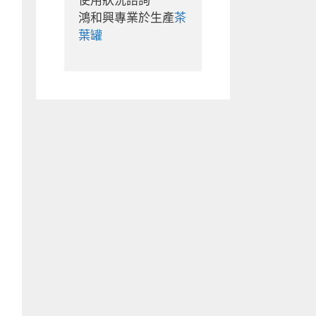
使用狀況諮詢

鴻和興專業於生產
茶
葉罐