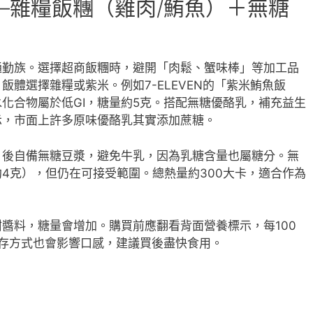
—雜糧飯糰（雞肉/鮪魚）＋無糖
通勤族。選擇超商飯糰時，避開「肉鬆、蟹味棒」等加工品
體選擇雜糧或紫米。例如7-ELEVEN的「紫米鮪魚飯
化合物屬於低GI，糖量約5克。搭配無糖優酪乳，補充益生
示，市面上許多原味優酪乳其實添加蔗糖。
」後自備無糖豆漿，避免牛乳，因為乳糖含量也屬糖分。無
4克），但仍在可接受範圍。總熱量約300大卡，適合作為
醬料，糖量會增加。購買前應翻看背面營養標示，每100
存方式也會影響口感，建議買後盡快食用。