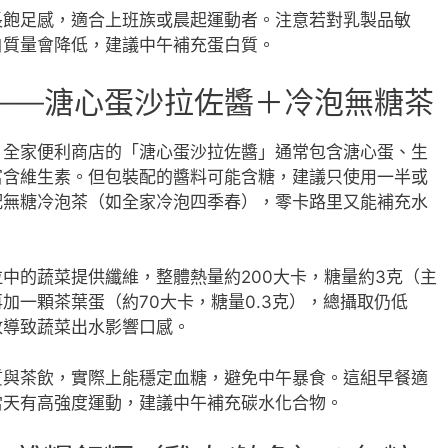
長飽足感，適合上班族或晨起運動者。注意若對乳製品敏
白質量會降低，建議中午補充蛋白質。
——溏心蛋沙拉佐醬＋冷泡無糖茶
。全家便利商店的「溏心蛋沙拉佐醬」通常包含溏心蛋、生
富含維生素。但包裝配的醬料可能含糖，建議只使用一半或
配無糖冷泡茶（如全家冷泡四季春），零卡路里又能補充水
中的蔬菜提供纖維，整體熱量約200大卡，糖量約3克（主
加一顆茶葉蛋（約70大卡，糖量0.3克），總攝取仍低
放導致蔬菜出水影響口感。
質與茶飲，實際上能穩定血糖，避免中午暴食。這組早餐適
當天有高強度運動，建議中午補充碳水化合物。