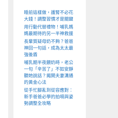
睡前這樣做，護腎不必花
大錢！調整習慣才是關鍵
用行動代替禮物！哺乳媽
媽最期待的另一半神救援
長輩質疑母奶不夠？爸爸
神回一句話，成為太太最
強後盾
哺乳期半夜餵奶時，老公
一句「辛苦了」不如安靜
聽她說話？揭開夫妻溝通
的黃金心法
從手忙腳亂到從容應對：
新手爸爸必學的拍嗝與姿
勢調整全攻略