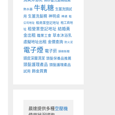
無矽靈洗髮精推薦
牛軋糖
生薑洗頭試
熱水器
生薑洗髮精
神明桌
用
神桌
租
租商業登記地址
租工商地
公司地址
租營業登記地址
結婚黃
址
金出租
草本沐浴乳
職業工會
虛擬地址出租
金價查詢
防火泥
電子煙
電子菸
頭條新聞
頭皮深層清潔
頭髮保養品推薦
頭髮護理產品
頭髮護理產品
飾金買賣
試用
晨達提供多種
空壓機