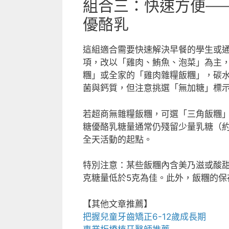
組合三：快速方便—
優酪乳
這組適合需要快速解決早餐的學生或
項，改以「雞肉、鮪魚、泡菜」為主，飯
糰」或全家的「雞肉雜糧飯糰」，碳水
菌與鈣質，但注意挑選「無加糖」標
若超商無雜糧飯糰，可選「三角飯糰
糖優酪乳糖量通常仍殘留少量乳糖（約
全天活動的起點。
特別注意：某些飯糰內含美乃滋或酸甜
克糖量低於5克為佳。此外，飯糰的保
【其他文章推薦】
把握
兒童牙齒矯正
6-12歲成長期