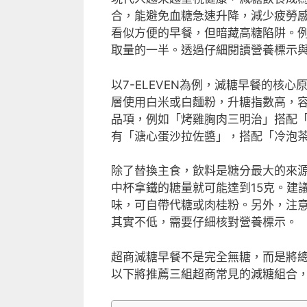
合，能避免血糖急速升降，減少疲勞感。
看似方便的早餐，但暗藏高糖陷阱。
取量的一半。透過仔細閱讀營養標示
以7-ELEVEN為例，減糖早餐的核
層使用白米或白麵粉，升糖指數高，
品項，例如「烤雞胸肉三明治」搭配
有「溏心蛋沙拉佐醬」，搭配「冷泡
除了替換主食，飲料是糖分最大的來
中杯拿鐵的糖量就可能達到15克。建
味，可自帶代糖或肉桂粉。另外，注
其實不低，需要仔細核對營養標示。
超商減糖早餐不是完全無糖，而是將總
以下將推薦三組超商常見的減糖組合