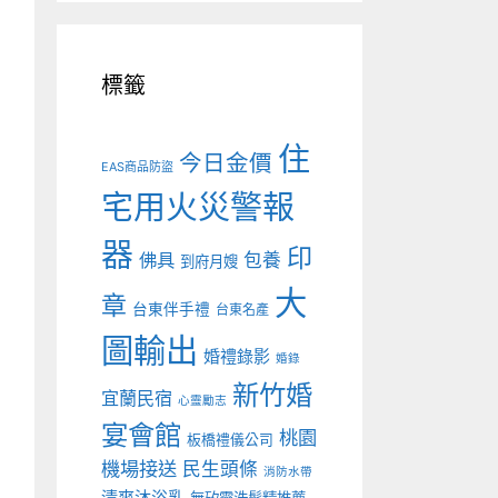
標籤
住
今日金價
EAS商品防盜
宅用火災警報
器
印
佛具
包養
到府月嫂
大
章
台東伴手禮
台東名產
圖輸出
婚禮錄影
婚錄
新竹婚
宜蘭民宿
心靈勵志
宴會館
桃園
板橋禮儀公司
機場接送
民生頭條
消防水帶
清爽沐浴乳