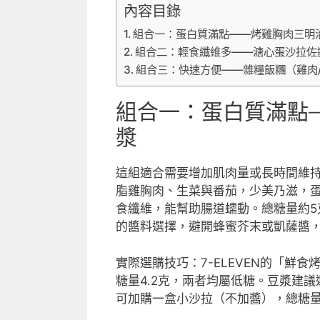
內容目錄
組合一：蛋白質滿點——烤雞胸肉三明
組合二：輕食纖維多——溏心蛋沙拉佐
組合三：快速方便——雜糧飯糰（雞肉
組合一：蛋白質滿點
漿
這組適合需要增加肌肉量或長時間維
脂雞胸肉、生菜與番茄，少美乃滋，蛋
食纖維，能幫助腸道蠕動。總糖量約5
的醬料選擇，避開蜂蜜芥末或凱薩醬
實際選購技巧：7-ELEVEN的「鮮
糖量4.2克，兩者均屬低糖。豆漿建
可加購一盒小沙拉（不加醬），總糖量