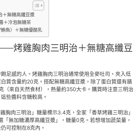
治＋無糖高纖豆漿
醬＋冷泡無糖茶
/鮪魚）＋無糖優酪乳
——烤雞胸肉三明治＋無糖高纖豆
持飽足感的人。烤雞胸肉三明治通常使用全麥吐司，夾入低
白質含量約20克。搭配無糖高纖豆漿，除了蛋白質還有膳
克（來自天然食材），熱量約350大卡。購買時注意三明治
，這些醬料含糖較高。
食烤雞胸肉三明治」糖量標示3.4克，全家「香草烤雞三明治」
議選「無加糖濃厚高纖豆漿」，糖量0克。若想增加蔬菜量，
仍可控制在8克內。