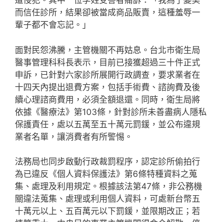
遭侵犯。其中一位李姓受害者痛訴：「我為了變美
而信任診所，結果卻被當成商品販賣，這種羞辱一
輩子都不會忘記。」
面對民怨沸騰，主管機關不再姑息。台北市衛生局
醫事管理科科長表示，目前已接獲超過三十件正式
申訴，已針對六家診所展開行政調查，要求業者在
十四天內提出退費方案，包括手術費、諮詢費及後
續心理諮商費用，必須全額退還。同時，衛生局將
依據《醫療法》第103條，針對診所未善盡病人隱私
保護責任，處以五萬至五十萬元罰鍰，並公布違規
業者名單，讓消費者有所警惕。
法務局也同步啟動行政裁罰程序，認定診所偷拍行
為已違反《個人資料保護法》第6條特種資料之蒐
集、處理及利用規定。根據該法第47條，非公務機
關違法蒐集、處理或利用個人資料，可處新台幣五
十萬元以上、五百萬元以下罰鍰，並限期改正；若