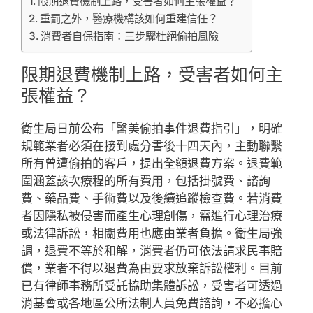
限期退費機制上路，受害者如何主張權益？
重罰之外，醫療機構該如何重建信任？
消費者自保指南：三步驟杜絕偷拍風險
限期退費機制上路，受害者如何主
張權益？
衛生局日前公布「醫美偷拍事件退費指引」，明確
規範業者必須在接到處分書後十四天內，主動聯繫
所有曾遭偷拍的客戶，提出全額退費方案。退費範
圍涵蓋該次療程的所有費用，包括掛號費、諮詢
費、藥品費、手術費以及後續追蹤檢查費。若消費
者因隱私被侵害而產生心理創傷，需進行心理治療
或法律訴訟，相關費用也應由業者負擔。衛生局強
調，退費不等於和解，消費者仍可依法請求民事賠
償，業者不得以退費為由要求放棄訴訟權利。目前
已有律師事務所受託協助集體訴訟，受害者可透過
消基會或各地區公所法制人員免費諮詢，不必擔心