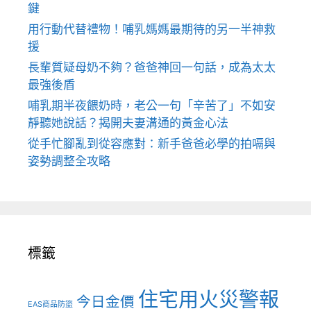
鍵
用行動代替禮物！哺乳媽媽最期待的另一半神救
援
長輩質疑母奶不夠？爸爸神回一句話，成為太太
最強後盾
哺乳期半夜餵奶時，老公一句「辛苦了」不如安
靜聽她說話？揭開夫妻溝通的黃金心法
從手忙腳亂到從容應對：新手爸爸必學的拍嗝與
姿勢調整全攻略
標籤
住宅用火災警報
今日金價
EAS商品防盜