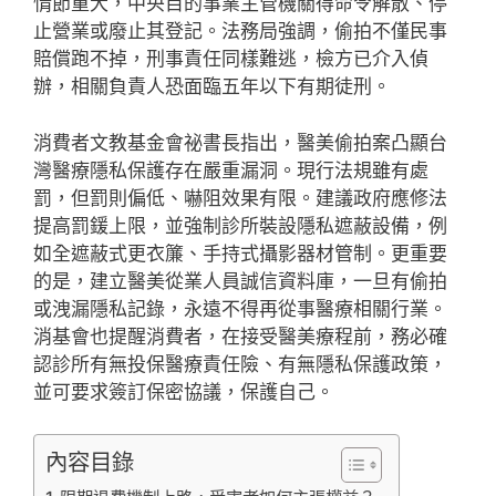
情節重大，中央目的事業主管機關得命令解散、停
止營業或廢止其登記。法務局強調，偷拍不僅民事
賠償跑不掉，刑事責任同樣難逃，檢方已介入偵
辦，相關負責人恐面臨五年以下有期徒刑。
消費者文教基金會祕書長指出，醫美偷拍案凸顯台
灣醫療隱私保護存在嚴重漏洞。現行法規雖有處
罰，但罰則偏低、嚇阻效果有限。建議政府應修法
提高罰鍰上限，並強制診所裝設隱私遮蔽設備，例
如全遮蔽式更衣簾、手持式攝影器材管制。更重要
的是，建立醫美從業人員誠信資料庫，一旦有偷拍
或洩漏隱私記錄，永遠不得再從事醫療相關行業。
消基會也提醒消費者，在接受醫美療程前，務必確
認診所有無投保醫療責任險、有無隱私保護政策，
並可要求簽訂保密協議，保護自己。
內容目錄