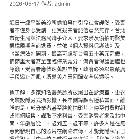
2026-05-17
作者:
admin
近日一連串醫美診所偷拍事件引發社會譁然，受害
者不僅身心受創，更質疑業者誠信蕩然無存。台北
市衛生局與法務局聯手介入，要求涉及偷拍的醫美
機構限期全面退費，並依《個人資料保護法》及
《醫療法》開罰，最高可處新台幣五十萬元罰鍰，
情節重大者甚至面臨停業處分。消費者保護團體也
呼籲，受害者應儘速蒐證申訴，政府必須以最嚴厲
手段遏止歪風，讓醫美產業回歸安全與透明。
據了解，多家知名醫美診所被爆出在診療室、更衣
間裝設隱藏式攝影機，長年側錄顧客隱私畫面。離
譜的是，部分業者甚至將偷拍影片上傳至付費群組
或暗網販售，謀取不當利益。受害消費者遍及北中
南，年齡層從二十歲到五十歲不等，許多人是在無
意間發現自己的照片在網路流傳，才驚覺隱私早已