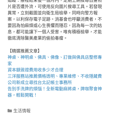
追蹤：療程結束後一個月內，定期上網搜尋自身照
片是否遭外流，可使用反向圖片搜尋工具。若發現
異常，立刻截圖並向衛生局檢舉，同時向警方報
案，以利保存電子足跡。消基會也呼籲消費者，不
要因為怕麻煩或心生畏懼而隱忍，因為每一次的姑
息，都可能讓下一個人受害。唯有積極檢舉，才能
徹底清除醫美產業的偷拍毒瘤。
【精選推薦文章】
神桌、
神明桌
、
佛具
、佛像、訂做與
佛具店
整修專
家
資本額簽證費用
收多少才合理
三洋服務站
推薦價格透明、專業維修、不收隱藏費
公司新成立尋找
台北記帳士事務所
告別手洗牌的煩惱！全新
電動麻將桌
，牌咖聚會神
器，輕鬆開戰！
分
生活情報