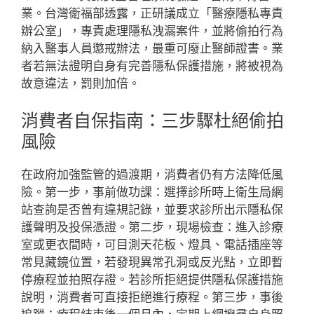
業。台灣衛福部透露，正研議成立「醫療隱私專責
辦公室」，專責處理隱私洩漏案件，並將偷拍行為
納入醫事人員懲戒辦法，最重可廢止醫師證書。業
者若無法證明自身有完善隱私保護措施，將被視為
故意違法，罰則加倍。
消費者自保指南：三步驟杜絕偷拍
風險
在政府加強監管的過渡期，消費者仍有方法降低風
險。第一步，事前做功課：選擇診所時上衛生局網
站查詢是否曾有違規記錄，並要求診所出示隱私保
護聲明及投保憑證。第二步，現場檢查：進入診療
室或更衣間時，可目測天花板、燈具、電話插座等
常見藏鏡位置，若發現異常孔洞或反光點，立即暫
停療程並拍照存證。若診所拒絕提供隱私保護措施
說明，消費者可直接拒絕進行療程。第三步，事後