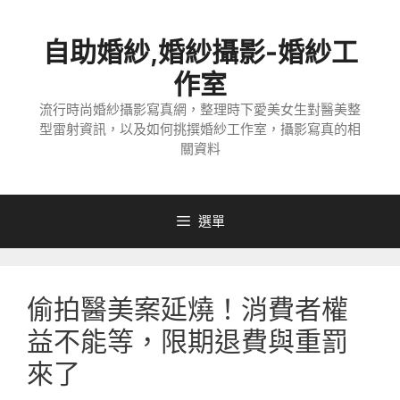
跳
至
自助婚紗,婚紗攝影-婚紗工
主
要
作室
內
流行時尚婚紗攝影寫真網，整理時下愛美女生對醫美整
容
型雷射資訊，以及如何挑撰婚紗工作室，攝影寫真的相
關資料
選單
偷拍醫美案延燒！消費者權
益不能等，限期退費與重罰
來了