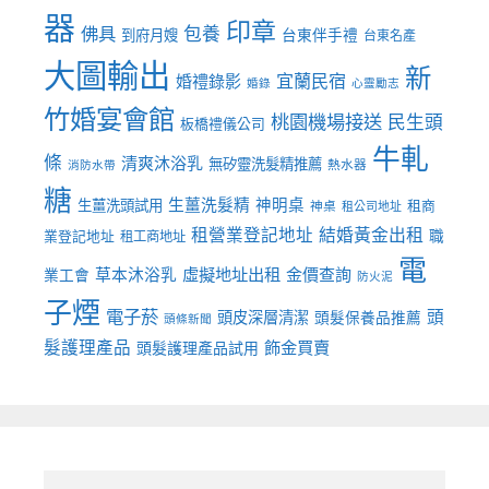
器
印章
佛具
包養
到府月嫂
台東伴手禮
台東名產
大圖輸出
新
宜蘭民宿
婚禮錄影
婚錄
心靈勵志
竹婚宴會館
桃園機場接送
民生頭
板橋禮儀公司
牛軋
條
清爽沐浴乳
無矽靈洗髮精推薦
熱水器
消防水帶
糖
生薑洗髮精
神明桌
生薑洗頭試用
租商
神桌
租公司地址
租營業登記地址
結婚黃金出租
職
業登記地址
租工商地址
電
虛擬地址出租
金價查詢
草本沐浴乳
業工會
防火泥
子煙
電子菸
頭
頭皮深層清潔
頭髮保養品推薦
頭條新聞
髮護理產品
飾金買賣
頭髮護理產品試用