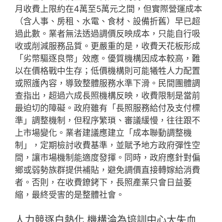
月收費上限約在4萬至5萬元之間，但實際營運成本
（含人事、房租、水電、食材、設備折舊）早已超
過此數。業者無法透過調價反映成本，只能自行吸
收或削減服務品質。更嚴重的是，收費天花板形成
「劣幣驅逐良幣」效應。優質機構因成本較高，難
以在價格戰中生存；低價機構則可能犧牲人力配置
或照護內容，導致整體服務水準下滑。民間團體調
查指出，超過六成長照機構反映，收費限制是當前
最迫切的障礙。政府雖有「長照服務給付及支付標
準」調整機制，但程序繁瑣、審議緩慢，往往跟不
上市場變化。業者建議應建立「成本聯動調整機
制」，定期檢討收費基準，並賦予地方政府彈性空
間，讓市場機制能適度發揮。同時，政府應針對偏
鄉或弱勢族群提供補貼，避免調價直接轉嫁給消費
者。否則，在收費鐐銬下，長照產業只會日益萎
縮，最終受害的是整體社會。
人力競逐白熱化 機構淪為培訓中心大失血