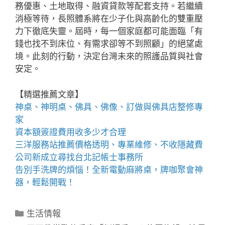
務優惠、土地取得、融資貸款等配套支持。若繼續
消極等待，長照體系將在少子化與高齡化的雙重壓
力下徹底失靈。屆時，每一個家庭都可能面臨「有
錢也找不到床位、有需求卻等不到照顧」的絕望處
境。此刻的行動，決定台灣未來的照護品質與社會
安定。
【精選推薦文章】
神桌、
神明桌
、
佛具
、佛像、訂做與
佛具店
整修專
家
資本額簽證費用
收多少才合理
三洋服務站
推薦價格透明、專業維修、不收隱藏費
公司新成立尋找
台北記帳士事務所
告別手洗牌的煩惱！全新
電動麻將桌
，牌咖聚會神
器，輕鬆開戰！
分
生活情報
類