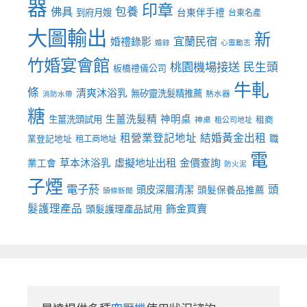
器
印章
佛具
包養
到府月嫂
台東伴手禮
台東名產
大圖輸出
新
宜蘭民宿
婚禮錄影
婚錄
心靈勵志
竹婚宴會館
桃園機場接送
民生頭
板橋禮儀公司
牛軋
條
清爽沐浴乳
無矽靈洗髮精推薦
熱水器
消防水帶
糖
生薑洗髮精
神明桌
生薑洗頭試用
租商
神桌
租公司地址
租營業登記地址
結婚黃金出租
職
業登記地址
租工商地址
電
虛擬地址出租
金價查詢
草本沐浴乳
業工會
防火泥
子煙
電子菸
頭
頭皮深層清潔
頭髮保養品推薦
頭條新聞
髮護理產品
飾金買賣
頭髮護理產品試用