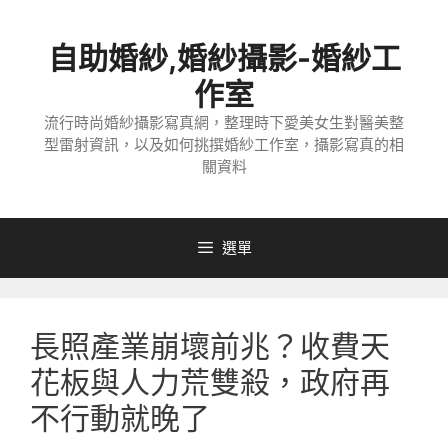
跳
至
自助婚紗,婚紗攝影-婚紗工
主
要
作室
內
流行時尚婚紗攝影寫真網，整理時下愛美女生對醫美整
容
型雷射資訊，以及如何挑撰婚紗工作室，攝影寫真的相
關資料
選單
長照產業崩壞前兆？收費天
花板與人力荒雙殺，政府再
不行動就晚了