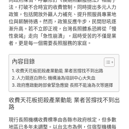
法，打破不合時宜的收費管制，同時提出多元人力
政策，包括開放外籍人力補充、提升照服員專業地
位與薪酬待遇。然而，政策反應牛步，民間怒吼逐
漸升高。若不立即正視，台灣長照體系恐將從「慢
性衰竭」走向「急性崩潰」，屆時受苦的不僅是業
者，更是每一個需要長照服務的家庭。
內容目錄
收費天花板扼殺產業動能 業者苦撐找不到出路
人力競逐白熱化 機構淪為培訓中心大失血
政府應啟動跨部會緊急應變 長照不能淪為次等選擇
收費天花板扼殺產業動能 業者苦撐找不到出
路
現行長照機構收費標準由各縣市政府核定，但多數
地區已多年未調整。以台北市為例，住宿型機構每