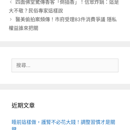
四面佛堂驚傳香客「倒插香」！信眾炸鍋：這是
大不敬？民俗專家這樣說
醫美偷拍案頻傳！市府受理83件消費爭議 隱私
權益誰來把關
搜
尋:
近期文章
睡前這樣做，護腎不必花大錢！調整習慣才是關
鍵