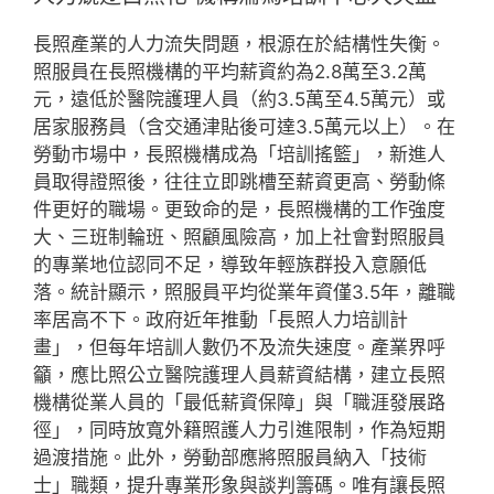
長照產業的人力流失問題，根源在於結構性失衡。
照服員在長照機構的平均薪資約為2.8萬至3.2萬
元，遠低於醫院護理人員（約3.5萬至4.5萬元）或
居家服務員（含交通津貼後可達3.5萬元以上）。在
勞動市場中，長照機構成為「培訓搖籃」，新進人
員取得證照後，往往立即跳槽至薪資更高、勞動條
件更好的職場。更致命的是，長照機構的工作強度
大、三班制輪班、照顧風險高，加上社會對照服員
的專業地位認同不足，導致年輕族群投入意願低
落。統計顯示，照服員平均從業年資僅3.5年，離職
率居高不下。政府近年推動「長照人力培訓計
畫」，但每年培訓人數仍不及流失速度。產業界呼
籲，應比照公立醫院護理人員薪資結構，建立長照
機構從業人員的「最低薪資保障」與「職涯發展路
徑」，同時放寬外籍照護人力引進限制，作為短期
過渡措施。此外，勞動部應將照服員納入「技術
士」職類，提升專業形象與談判籌碼。唯有讓長照