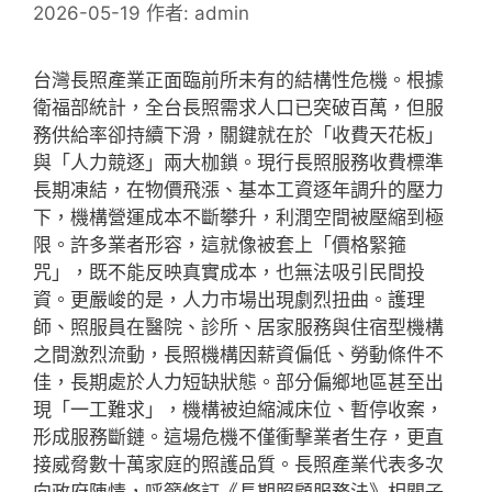
2026-05-19
作者:
admin
台灣長照產業正面臨前所未有的結構性危機。根據
衛福部統計，全台長照需求人口已突破百萬，但服
務供給率卻持續下滑，關鍵就在於「收費天花板」
與「人力競逐」兩大枷鎖。現行長照服務收費標準
長期凍結，在物價飛漲、基本工資逐年調升的壓力
下，機構營運成本不斷攀升，利潤空間被壓縮到極
限。許多業者形容，這就像被套上「價格緊箍
咒」，既不能反映真實成本，也無法吸引民間投
資。更嚴峻的是，人力市場出現劇烈扭曲。護理
師、照服員在醫院、診所、居家服務與住宿型機構
之間激烈流動，長照機構因薪資偏低、勞動條件不
佳，長期處於人力短缺狀態。部分偏鄉地區甚至出
現「一工難求」，機構被迫縮減床位、暫停收案，
形成服務斷鏈。這場危機不僅衝擊業者生存，更直
接威脅數十萬家庭的照護品質。長照產業代表多次
向政府陳情，呼籲修訂《長期照顧服務法》相關子