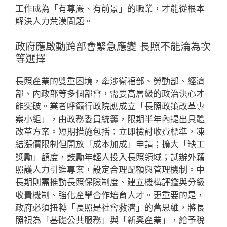
工作成為「有尊嚴、有前景」的職業，才能從根本
解決人力荒漠問題。
政府應啟動跨部會緊急應變 長照不能淪為次
等選擇
長照產業的雙重困境，牽涉衛福部、勞動部、經濟
部、內政部等多個部會，需要高層級的政治決心才
能突破。業者呼籲行政院應成立「長照政策改革專
案小組」，由政務委員統籌，限期半年內提出具體
改革方案。短期措施包括：立即檢討收費標準，凍
結漲價限制但開放「成本加成」申請；擴大「缺工
獎勵」額度，鼓勵年輕人投入長照領域；試辦外籍
照護人力引進專案，設定合理配額與管理機制。中
長期則需推動長照保險制度、建立機構評鑑與分級
收費機制、強化產學合作培育人才。更重要的是，
政府必須扭轉「長照是社會救濟」的舊思維，將長
照視為「基礎公共服務」與「新興產業」，給予稅