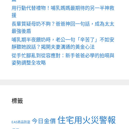
用行動代替禮物！哺乳媽媽最期待的另一半神救
援
長輩質疑母奶不夠？爸爸神回一句話，成為太太
最強後盾
哺乳期半夜餵奶時，老公一句「辛苦了」不如安
靜聽她說話？揭開夫妻溝通的黃金心法
從手忙腳亂到從容應對：新手爸爸必學的拍嗝與
姿勢調整全攻略
標籤
住宅用火災警報
今日金價
EAS商品防盜