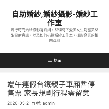
跳
至
自助婚紗,婚紗攝影-婚紗工
主
要
作室
內
流行時尚婚紗攝影寫真網，整理時下愛美女生對醫美整
容
型雷射資訊，以及如何挑撰婚紗工作室，攝影寫真的相
關資料
選單
端午連假台鐵親子車廂暫停
售票 家長規劃行程需留意
2026-05-21
作者:
admin