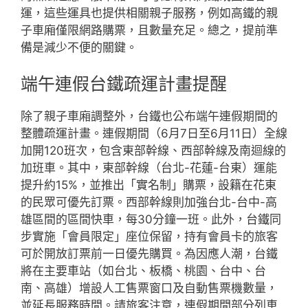
運，這些運具也提供相關親子服務，例如高鐵的親
子車廂僅限網路購票，且數量充足。總之，提前準
備是減少不便的關鍵。
端午連假台鐵疏運計畫提醒
除了親子車廂調整外，台鐵也公布端午連假期間的
整體疏運計畫。連假期間（6月7日至6月11日）全線
加開120班次，包含東部幹線、西部幹線及南迴線的
加班車。其中，東部幹線（台北-花蓮-台東）運能
提升約15%，並推出「實名制」購票，設籍在花東
的民眾可優先訂票。西部幹線則加強台北-台中-高
雄區間的區間快車，每30分鐘一班。此外，台鐵同
步實施「會員限定」座位保留，持有會員卡的旅客
可於開放訂票前一日優先購買。為因應人潮，台鐵
將在主要車站（如台北、板橋、桃園、台中、台
南、高雄）增設人工售票窗口及自動售票機數量，
並延長服務時間。請旅客注意，連假期間部分列車