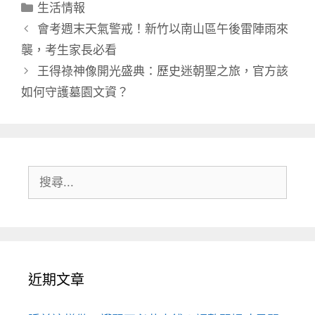
分
生活情報
類
會考週末天氣警戒！新竹以南山區午後雷陣雨來
襲，考生家長必看
王得祿神像開光盛典：歷史迷朝聖之旅，官方該
如何守護墓園文資？
搜
尋:
近期文章