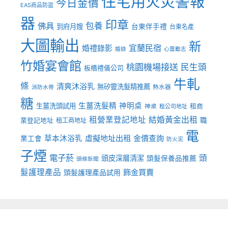
住宅用火災警報
今日金價
EAS商品防盜
器
印章
佛具
包養
到府月嫂
台東伴手禮
台東名產
大圖輸出
新
宜蘭民宿
婚禮錄影
婚錄
心靈勵志
竹婚宴會館
桃園機場接送
民生頭
板橋禮儀公司
牛軋
條
清爽沐浴乳
無矽靈洗髮精推薦
熱水器
消防水帶
糖
生薑洗髮精
神明桌
生薑洗頭試用
租商
神桌
租公司地址
租營業登記地址
結婚黃金出租
職
業登記地址
租工商地址
電
虛擬地址出租
金價查詢
草本沐浴乳
業工會
防火泥
子煙
電子菸
頭
頭皮深層清潔
頭髮保養品推薦
頭條新聞
髮護理產品
飾金買賣
頭髮護理產品試用