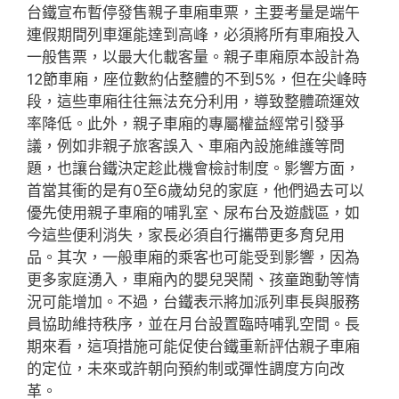
台鐵宣布暫停發售親子車廂車票，主要考量是端午
連假期間列車運能達到高峰，必須將所有車廂投入
一般售票，以最大化載客量。親子車廂原本設計為
12節車廂，座位數約佔整體的不到5%，但在尖峰時
段，這些車廂往往無法充分利用，導致整體疏運效
率降低。此外，親子車廂的專屬權益經常引發爭
議，例如非親子旅客誤入、車廂內設施維護等問
題，也讓台鐵決定趁此機會檢討制度。影響方面，
首當其衝的是有0至6歲幼兒的家庭，他們過去可以
優先使用親子車廂的哺乳室、尿布台及遊戲區，如
今這些便利消失，家長必須自行攜帶更多育兒用
品。其次，一般車廂的乘客也可能受到影響，因為
更多家庭湧入，車廂內的嬰兒哭鬧、孩童跑動等情
況可能增加。不過，台鐵表示將加派列車長與服務
員協助維持秩序，並在月台設置臨時哺乳空間。長
期來看，這項措施可能促使台鐵重新評估親子車廂
的定位，未來或許朝向預約制或彈性調度方向改
革。