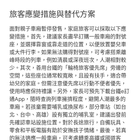
旅客應變措施與替代方案
面對親子車廂暫停發售，家庭旅客可以採取以下應
變措施。首先，建議家長盡早訂購一般車廂的對號
座，並選擇靠窗或靠走道的位置，以便放置嬰兒車
或大件行李。如果無法購得對號座，可考慮搭乘離
峰時段的列車，例如清晨或深夜班次，人潮相對較
少。其次，善用台鐵的「輪椅旅客優先席」旁邊的
空間，這些座位通常較寬敞，且設有扶手，適合帶
幼兒的家庭。但需注意優先席以行動不便者優先，
使用時應保持禮讓。另外，家長可預先下載台鐵e訂
通App，隨時查詢列車擁擠程度，避開人潮最多的
車廂。若孩童需要哺乳或換尿布，部分車站（如台
北、台中、高雄）設有獨立的哺乳室，建議出發前
先確認車站設施位置。對於長途旅行，自備玩具、
零食和平板電腦有助於安撫孩子情緒。最後，若真
的無法適應一般車廂，可考慮轉乘高鐵或國道客