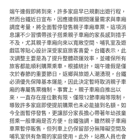
端午連假即將到來，許多家庭早已規劃出遊行程，
然而台鐵近日宣布，因應連假期間運量需求與車廂
調度考量，將全面暫停發售親子車廂車票。這項消
息讓不少習慣帶孩子搭乘親子車廂的家長感到措手
不及，尤其親子車廂向來以寬敞空間、哺乳室及遊
戲區等貼心設計深受家庭旅客喜愛。台鐵表示，此
次調整主要是為了提升整體疏運效率，並確保所有
旅客都能順利購票乘車。根據統計，端午連假是僅
次於春節的重要節日，返鄉與旅遊人潮湧現，台鐵
必須優先保障基本運能，因此決定暫時取消親子車
廂的專屬售票機制。事實上，親子車廂自推出以
來，一直存在座位數有限、僅限12節車廂等限制，
導致許多家庭即使提前購票也未必能搶到名額。如
今全面暫停發售，更讓部分家長擔心帶著年幼孩童
搭乘一般車廂是否方便。台鐵強調，雖然親子車廂
車票暫停販售，但列車上仍保留部分無障礙空間及
哺乳室供有急需的家庭使用。此外，站務人員也會