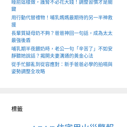
睡前這樣做，護腎不必花大錢！調整習慣才是關
鍵
用行動代替禮物！哺乳媽媽最期待的另一半神救
援
長輩質疑母奶不夠？爸爸神回一句話，成為太太
最強後盾
哺乳期半夜餵奶時，老公一句「辛苦了」不如安
靜聽她說話？揭開夫妻溝通的黃金心法
從手忙腳亂到從容應對：新手爸爸必學的拍嗝與
姿勢調整全攻略
標籤