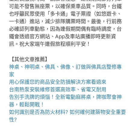
可能不發售無座票，以確保乘車品質。同時，台鐵
也呼籲民眾使用「多卡通」電子票證（如悠遊卡、
一卡通）進站，減少排隊購票時間。最後，行前務
必確認列車動態，因為連假期間偶有臨時調度，台
鐵會透過官方網站、App及車站廣播即時更新資
訊。祝大家端午連假旅程順利平安！
【其他文章推薦】
神桌、
神明桌
、
佛具
、佛像、訂做與
佛具店
整修專
家
用心保護您的商品安全
防損解決方案
看過來
台南熱泵
安裝維修首選高效率、省電又耐用
告別手洗牌的煩惱！全新
電動麻將桌
，牌咖聚會神
器，輕鬆開戰！
如何識別是否為
防火材料
? 如何確何建築物安全重要
性?