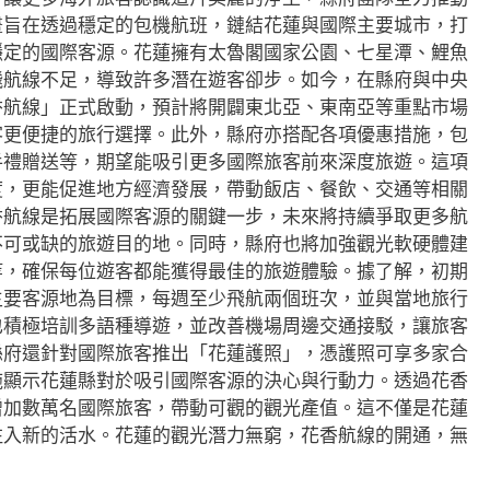
畫旨在透過穩定的包機航班，鏈結花蓮與國際主要城市，打
穩定的國際客源。花蓮擁有太魯閣國家公園、七星潭、鯉魚
飛航線不足，導致許多潛在遊客卻步。如今，在縣府與中央
香航線」正式啟動，預計將開闢東北亞、東南亞等重點市場
客更便捷的旅行選擇。此外，縣府亦搭配各項優惠措施，包
手禮贈送等，期望能吸引更多國際旅客前來深度旅遊。這項
度，更能促進地方經濟發展，帶動飯店、餐飲、交通等相關
香航線是拓展國際客源的關鍵一步，未來將持續爭取更多航
不可或缺的旅遊目的地。同時，縣府也將加強觀光軟硬體建
等，確保每位遊客都能獲得最佳的旅遊體驗。據了解，初期
主要客源地為目標，每週至少飛航兩個班次，並與當地旅行
也積極培訓多語種導遊，並改善機場周邊交通接駁，讓旅客
縣府還針對國際旅客推出「花蓮護照」，憑護照可享多家合
施顯示花蓮縣對於吸引國際客源的決心與行動力。透過花香
增加數萬名國際旅客，帶動可觀的觀光產值。這不僅是花蓮
注入新的活水。花蓮的觀光潛力無窮，花香航線的開通，無