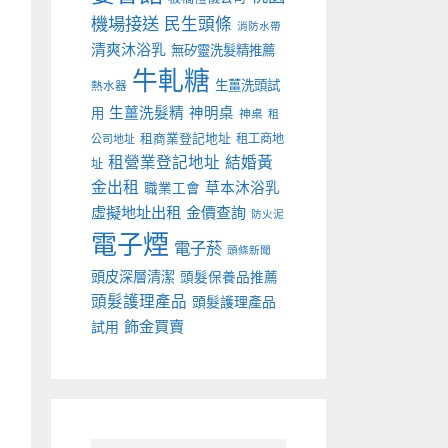
機場接送
民生頭條
消防水帶
清爽沐浴乳
無矽靈洗髮精推薦
牛軋糖
生薑洗頭試
熱水器
生薑洗髮精
神明桌
用
神桌
租
租商業登記地址
租工商地
公司地址
租營業登記地址
結婚黃
址
金出租
草本沐浴乳
職業工會
虛擬地址出租
金價查詢
防火泥
電子煙
電子菸
頭條新聞
頭皮深層清潔
頭髮保養品推薦
頭髮護理產品
頭髮護理產品
飾金買賣
試用