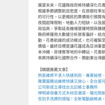
展望未來，花蓮縣政府將持續深化花
根據季節調整航班密度，在旅遊旺季加
的可行性，以更親民的票價吸引預算
夜間起降限制、地勤人力短缺，以及
局協商，爭取延長機場營運時間與擴
縣府將運用大數據分析旅客偏好，結合
動。花香航線的成功模式，也可複製
價值。最終目標是讓花蓮成為亞洲重
本沖繩、菲律賓等地的中轉站。花香
來將持續深化國際合作，開創東台灣
【精選推薦文章】
熱泵維修
不求人快速到府、專業檢修
聲寶服務站
維修快速又放心，全台皆
公司新成立尋找
台北記帳士事務所
神明桌
保養方式木材忌潮濕、陽光照
告別手洗牌的煩惱！全新
電動麻將桌