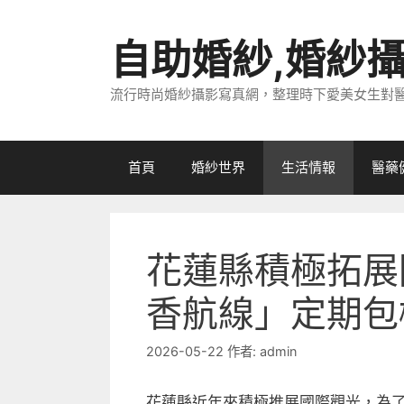
跳
至
自助婚紗,婚紗
主
要
流行時尚婚紗攝影寫真網，整理時下愛美女生對
內
容
首頁
婚紗世界
生活情報
醫藥
花蓮縣積極拓展
香航線」定期包
2026-05-22
作者:
admin
花蓮縣近年來積極推展國際觀光，為