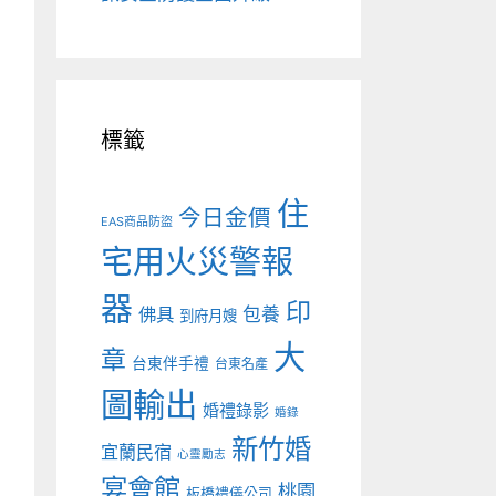
標籤
住
今日金價
EAS商品防盜
宅用火災警報
器
印
佛具
包養
到府月嫂
大
章
台東伴手禮
台東名產
圖輸出
婚禮錄影
婚錄
新竹婚
宜蘭民宿
心靈勵志
宴會館
桃園
板橋禮儀公司