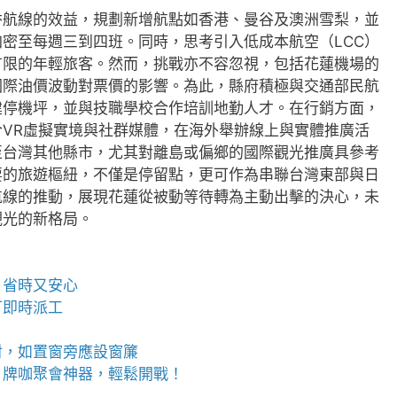
香航線的效益，規劃新增航點如香港、曼谷及澳洲雪梨，並
密至每週三到四班。同時，思考引入低成本航空（LCC）
有限的年輕旅客。然而，挑戰亦不容忽視，包括花蓮機場的
國際油價波動對票價的影響。為此，縣府積極與交通部民航
建停機坪，並與技職學校合作培訓地勤人才。在行銷方面，
VR虛擬實境與社群媒體，在海外舉辦線上與實體推廣活
至台灣其他縣市，尤其對離島或偏鄉的國際觀光推廣具參考
要的旅遊樞紐，不僅是停留點，更可作為串聯台灣東部與日
航線的推動，展現花蓮從被動等待轉為主動出擊的決心，未
觀光的新格局。
、省時又安心
可即時派工
射，如置窗旁應設窗簾
，牌咖聚會神器，輕鬆開戰！