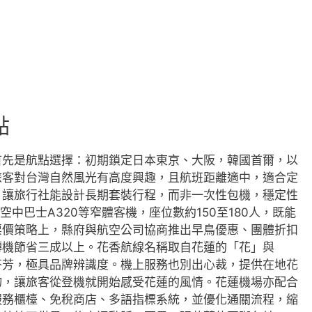
點
首先是航點選擇：初期鎖定日本東京、大阪，韓國首爾，以
旅客對台灣自然風光有高度興趣，且航班距離適中，適合定
，讓旅行社能設計長期套裝行程，而非一次性包機，穩定性
空中巴士A320等窄體客機，座位數約150至180人，既能
票價策略上，縣府與航空公司協商推出早鳥優惠、團體折扣
轉機節省三成以上。花香航線名稱取自花蓮的「花」與
芬芳，極具品牌辨識度。機上服務也別出心裁，提供在地花
物，讓旅客從登機就開始感受花蓮的風情。花蓮機場亦配合
服務櫃檯、免稅商店、多語指標系統，並優化通關流程，縮