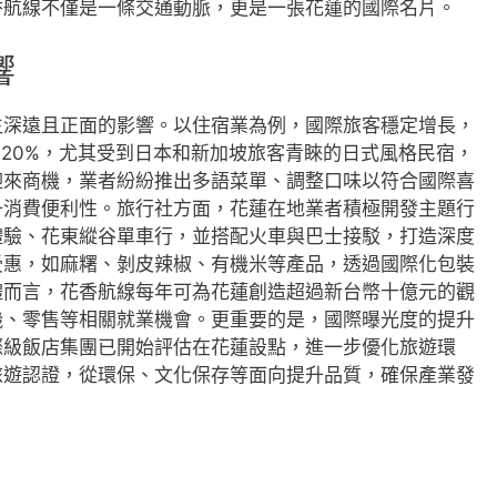
香航線不僅是一條交通動脈，更是一張花蓮的國際名片。
響
生深遠且正面的影響。以住宿業為例，國際旅客穩定增長，
至20%，尤其受到日本和新加坡旅客青睞的日式風格民宿，
迎來商機，業者紛紛推出多語菜單、調整口味以符合國際喜
升消費便利性。旅行社方面，花蓮在地業者積極開發主題行
體驗、花東縱谷單車行，並搭配火車與巴士接駁，打造深度
受惠，如麻糬、剝皮辣椒、有機米等產品，透過國際化包裝
體而言，花香航線每年可為花蓮創造超過新台幣十億元的觀
機、零售等相關就業機會。更重要的是，國際曝光度的提升
際級飯店集團已開始評估在花蓮設點，進一步優化旅遊環
旅遊認證，從環保、文化保存等面向提升品質，確保產業發