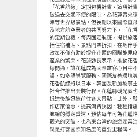
「花香航線」定期包機計畫。這項計
破過去交通不便的限制，為花蓮帶來
潭等世界級景點，但長期以來國際直
及地方航空業者的共同努力下，「花
的定期包機，每周固定航班，提供旅
括住宿補貼、景點門票折扣、在地伴
政策不僅有助於提升花蓮的國際能見
產業的繁榮。花蓮縣長表示，推動花
線開通，讓花蓮成為國際旅客心目中
設，如多語導覽服務、國際友善環境
花香航線將以日本、韓國及新加坡等
社合作推出套裝行程。花蓮縣觀光處
抵達後能迅速前往各大景點。此外，
作店家優惠，提高消費誘因。種種措
航線的穩定營運，預估每年可為花蓮
觀光的突破，也為東台灣的旅遊產業
疑是打響國際知名度的重要里程碑。