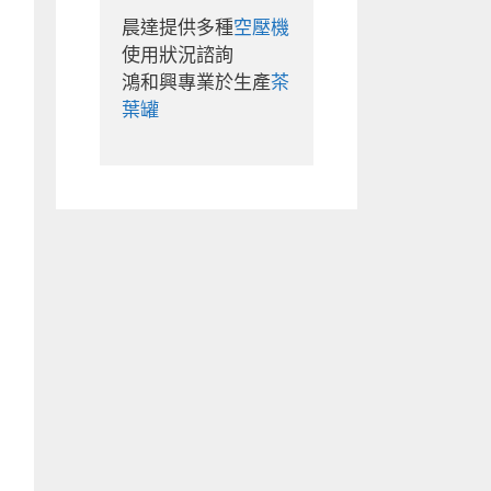
晨達提供多種
空壓機
使用狀況諮詢

鴻和興專業於生產
茶
葉罐