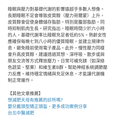
睡眠與壓力對基礎代謝的影響遠超乎多數人想像。
長期睡眠不足會導致皮質醇（壓力荷爾蒙）上升，
皮質醇會促使身體儲存脂肪，特別是腹部脂肪，同
時抑制肌肉生長。研究指出，睡眠時間少於六小時
的人，基礎代謝率比睡眠充足者低約5%。熟齡女性
應確保每晚七到八小時的優質睡眠，並建立規律作
息，避免睡前使用電子產品。此外，慢性壓力同樣
會升高皮質醇，建議透過冥想、深呼吸、散步或與
朋友交流等方式釋放壓力。日常可補充鎂（如深綠
色蔬菜、堅果）和維生素B群，幫助神經系統調節壓
力反應。維持穩定情緒與充足休息，才能讓代謝機
制正常運作。
【其他文章推薦】
想
減肥天母
有推薦的診所嗎?
嬰兒戴
頭型
矯正頭盔，更多成功案例分享
台北中醫減肥