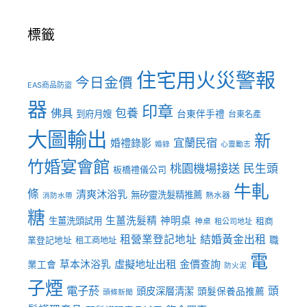
標籤
住宅用火災警報
今日金價
EAS商品防盜
器
印章
佛具
包養
到府月嫂
台東伴手禮
台東名產
大圖輸出
新
宜蘭民宿
婚禮錄影
婚錄
心靈勵志
竹婚宴會館
桃園機場接送
民生頭
板橋禮儀公司
牛軋
條
清爽沐浴乳
無矽靈洗髮精推薦
熱水器
消防水帶
糖
生薑洗髮精
神明桌
生薑洗頭試用
租商
神桌
租公司地址
租營業登記地址
結婚黃金出租
職
業登記地址
租工商地址
電
虛擬地址出租
金價查詢
草本沐浴乳
業工會
防火泥
子煙
電子菸
頭
頭皮深層清潔
頭髮保養品推薦
頭條新聞