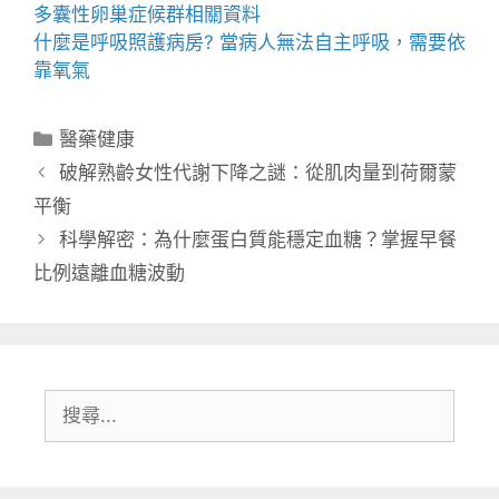
多囊性卵巢症候群
相關資料
什麼是
呼吸照護
病房? 當病人無法自主呼吸，需要依
靠氧氣
分
醫藥健康
類
破解熟齡女性代謝下降之謎：從肌肉量到荷爾蒙
平衡
科學解密：為什麼蛋白質能穩定血糖？掌握早餐
比例遠離血糖波動
搜
尋: