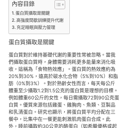
內容目錄
蛋白質攝取是關鍵
高強度間歇訓練提升代謝
充足睡眠與壓力管理
蛋白質攝取是關鍵
蛋白質對於維持基礎代謝的重要性常被忽略。當我
們攝取蛋白質時，身體需要消耗更多能量來消化吸
收，這稱為「食物熱效應」。蛋白質的熱效應約為
20%到30%，遠高於碳水化合物（5%到10%）和脂
肪（0%到3%）。對於熟齡女性而言，每天每公斤
體重至少攝取1.2到1.5公克的蛋白質是理想的目標。
例如體重60公斤的女性，每日需攝取72到90公克蛋
白質。優質來源包括雞蛋、雞胸肉、魚類、豆製品
和乳清蛋白。研究也顯示，將蛋白質平均分配在三
餐中，比集中在一餐更能刺激肌肉蛋白合成。此
外，睡前攝取約30公克的酪蛋白（如希臘優格或起