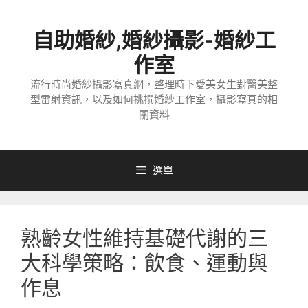
跳
至
自助婚紗,婚紗攝影-婚紗工
主
要
作室
內
流行時尚婚紗攝影寫真網，整理時下愛美女生對醫美整
容
型雷射資訊，以及如何挑撰婚紗工作室，攝影寫真的相
關資料
選單
熟齡女性維持基礎代謝的三
大科學策略：飲食、運動與
作息