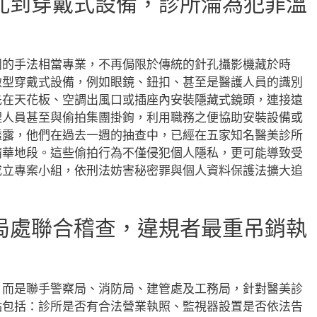
孔到穿戴式設備，診所淪為犯罪溫
團的手法相當專業，不再侷限於傳統的針孔攝影機藏於時
微型穿戴式設備，例如眼鏡、鈕扣、甚至是醫護人員的識別
先在天花板、空調出風口或插座內安裝隱藏式鏡頭，連接遠
理人員甚至與偷拍集團掛鉤，利用職務之便協助安裝設備或
透露，他們在過去一週的抽查中，已經在五家知名醫美診所
精華地段。這些偷拍行為不僅侵犯個人隱私，更可能導致受
成立專案小組，依刑法妨害秘密罪與個人資料保護法擴大追
局處聯合稽查，違規者最重吊銷執
，而是聯手警察局、消防局、建管處及工務局，針對醫美診
點包括：診所是否有合法營業執照、監視器設置是否依法告