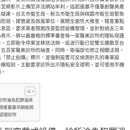
甚至將影片上傳至非法網站牟利。這起風暴不僅重創醫美產
大疑慮。台北市衛生局、新北市衛生局與桃園市衛生局緊急
消防局、建管處及政風單位，展開全面性大搜查。稽查重點
休息區，要求業者限期改善監控設備管理，並針對過去三年
局表示，將以最嚴格的標準審查每一家醫美診所的隱私保護
影，立即勒令停業並移送法辦。這波行動已從雙北擴散至台
少五百家醫美診所的抽查。同時，衛福部也修正相關法規，
貼「禁止拍攝」標示，並強制設置可反偵測針孔的專業設
受療程前，主動要求診所出示隱私安全證明，並可使用手機
頭。
診所淪為犯罪溫床
規者最重吊銷執照
認證診所