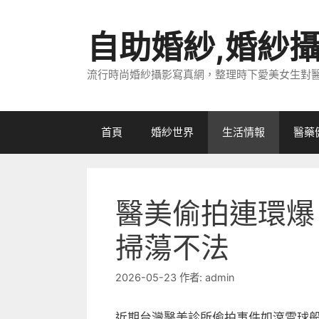
跳
至
自助婚紗,婚紗
主
要
流行時尚婚紗攝影寫真網，整理時下愛美女生對
內
容
首頁
婚紗世界
生活情報
醫藥
醫美偷拍連環爆
掃蕩不法
2026-05-23
作者:
admin
近期台灣醫美診所偷拍事件如滾雪球