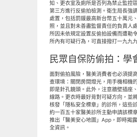
知、更衣室及廁所是否列為禁止監控
第三方進行反偷拍檢測。衛生局長強
處置，包括罰鍰最高新台幣五十萬元
照，並且對未善盡監督責任的負責人
所因未依規定設置反偷拍設備而遭勒
所內有可疑行為，可直接撥打一九九
民眾自保防偷拍：學
面對偷拍風險，醫美消費者也必須提
查環境：關閉房間燈光，用手機相機
即是針孔鏡頭。此外，注意牆壁插座
線路。更衣時最好背對可疑方向，並
核發「隱私安全標章」的診所，這些
約一百五十家醫美診所主動申請該標
推出「醫美安心地圖」App，即時揭
全資訊。