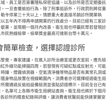
區域、員工是否簽署隱私保密協議、以及診所是否定期委託
調，一旦查獲偷拍行為，除了刑事追訴外，行政罰則將從重
、勒令停業三十天以上，情節重大者直接吊銷診所開業執
處以五年內不得再申請開業的行政處分。目前已經有三家診
令歇業，並限期一個月內改善。衛生局也呼籲民眾若發現診
九市民熱線檢舉，檢舉獎金最高可達新台幣十萬元。
會簡單檢查，選擇認證診所
高警覺。專家建議，在進入診所治療室或更衣室前，應先檢
的紅外線功能掃描四周，若發現有可疑紅點或反射光，可能
、時鐘、煙霧偵測器、空氣清淨機等物品是否有異常孔洞或
將隨身物品放置在視線範圍內。消費者亦可選擇經過衛生局
診所需通過反偷拍設備檢測並張貼認證標示。目前全台已有
章，名單可上各縣市衛生局網站查詢。衛生局也將於下個月
露各診所的稽查紀錄與評級，讓消費者就醫前能快速掌握安