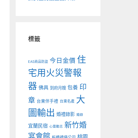
標籤
住
今日金價
EAS商品防盜
宅用火災警報
器
印
佛具
包養
到府月嫂
大
章
台東伴手禮
台東名產
圖輸出
婚禮錄影
婚錄
新竹婚
宜蘭民宿
心靈勵志
宴會館
桃園
板橋禮儀公司