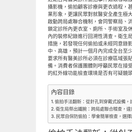
攝影機，偷拍顧客診療與更衣過程，
業形象，更讓民眾對就醫安全產生極
啟動跨局處聯合機制，會同警察局、
鎖定診所內更衣室、廁所、手術室及
內的裝修紀錄進行回溯性清查。衛生
措施，若發現任何偷拍或未經同意錄
中、高雄，預計一個月內完成全台至
要求所有醫美診所必須在診療區域張
備。消費者保護團體則呼籲民眾在接
的紅外線功能檢查環境是否有可疑鏡
內容目錄
偷拍手法翻新：從針孔到穿戴式設備，
衛生局祭出鐵腕：跨局處聯合稽查，違
民眾自保防偷拍：學會簡單檢查，選擇