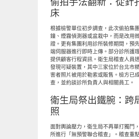
偷拍手法翻新：從針
床
根據檢警單位初步調查，此次偷拍集
鐘、煙霧偵測器或盆栽中，而是改用
證。更有集團利用診所裝修期間，預
端伺服器進行即時上傳。部分診所護
提供顧客行程資訊。衛生局稽查人員
發現可疑裝置，其中三家位於台北市
害者照片被用於勒索或販售。檢方已
查，並約談診所負責人與相關員工。
衛生局祭出鐵腕：跨
照
面對輿論壓力，衛生局不再單打獨鬥
所進行「無預警聯合稽查」。稽查重