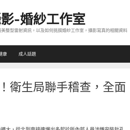
攝影-婚紗工作室
醫美整型雷射資訊，以及如何挑撰婚紗工作室，攝影寫真的相關資料
健康
成人話題
！衛生局聯手稽查，全面
般擴大，從北到南接連爆出多起診所內部人員涉嫌安裝針孔