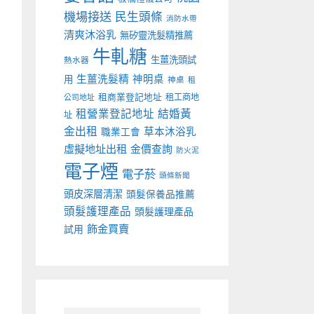
機場接送
民生頭條
消防水帶
清爽沐浴乳
無矽靈洗髮精推薦
牛軋糖
生薑洗頭試
熱水器
生薑洗髮精
神明桌
用
神桌
租
租商業登記地址
租工商地
公司地址
租營業登記地址
結婚黃
址
金出租
草本沐浴乳
職業工會
虛擬地址出租
金價查詢
防火泥
電子煙
電子菸
頭條新聞
頭皮深層清潔
頭髮保養品推薦
頭髮護理產品
頭髮護理產品
飾金買賣
試用