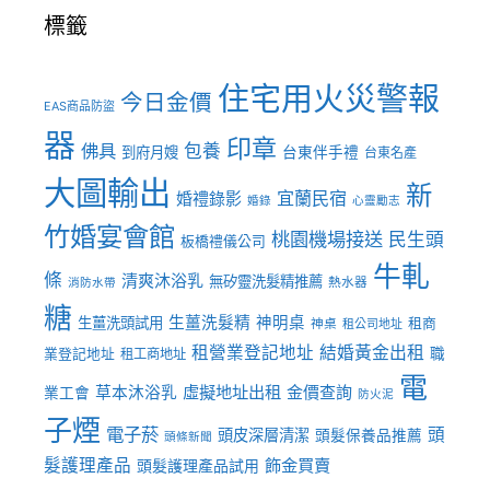
標籤
住宅用火災警報
今日金價
EAS商品防盜
器
印章
佛具
包養
到府月嫂
台東伴手禮
台東名產
大圖輸出
新
宜蘭民宿
婚禮錄影
婚錄
心靈勵志
竹婚宴會館
桃園機場接送
民生頭
板橋禮儀公司
牛軋
條
清爽沐浴乳
無矽靈洗髮精推薦
熱水器
消防水帶
糖
生薑洗髮精
神明桌
生薑洗頭試用
租商
神桌
租公司地址
租營業登記地址
結婚黃金出租
職
業登記地址
租工商地址
電
虛擬地址出租
金價查詢
草本沐浴乳
業工會
防火泥
子煙
電子菸
頭
頭皮深層清潔
頭髮保養品推薦
頭條新聞
髮護理產品
飾金買賣
頭髮護理產品試用