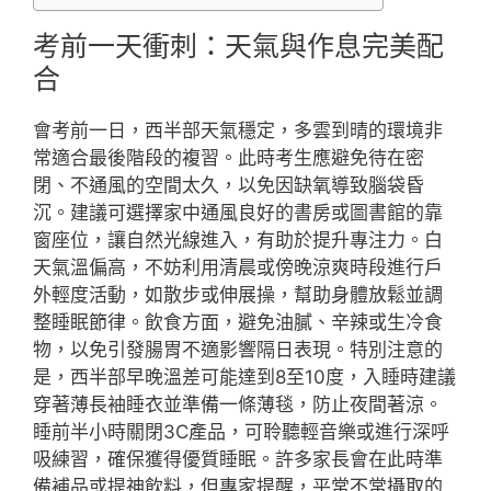
考前一天衝刺：天氣與作息完美配
合
會考前一日，西半部天氣穩定，多雲到晴的環境非
常適合最後階段的複習。此時考生應避免待在密
閉、不通風的空間太久，以免因缺氧導致腦袋昏
沉。建議可選擇家中通風良好的書房或圖書館的靠
窗座位，讓自然光線進入，有助於提升專注力。白
天氣溫偏高，不妨利用清晨或傍晚涼爽時段進行戶
外輕度活動，如散步或伸展操，幫助身體放鬆並調
整睡眠節律。飲食方面，避免油膩、辛辣或生冷食
物，以免引發腸胃不適影響隔日表現。特別注意的
是，西半部早晚溫差可能達到8至10度，入睡時建議
穿著薄長袖睡衣並準備一條薄毯，防止夜間著涼。
睡前半小時關閉3C產品，可聆聽輕音樂或進行深呼
吸練習，確保獲得優質睡眠。許多家長會在此時準
備補品或提神飲料，但專家提醒，平常不常攝取的