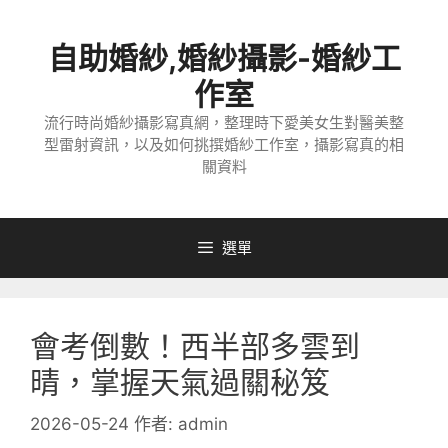
跳
至
自助婚紗,婚紗攝影-婚紗工
主
要
作室
內
流行時尚婚紗攝影寫真網，整理時下愛美女生對醫美整
容
型雷射資訊，以及如何挑撰婚紗工作室，攝影寫真的相
關資料
選單
會考倒數！西半部多雲到
晴，掌握天氣過關秘笈
2026-05-24
作者:
admin