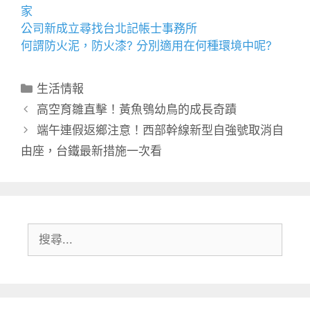
家
公司新成立尋找
台北記帳士事務所
何謂
防火泥
，
防火漆
? 分別適用在何種環境中呢?
分
生活情報
類
高空育雛直擊！黃魚鴞幼鳥的成長奇蹟
端午連假返鄉注意！西部幹線新型自強號取消自
由座，台鐵最新措施一次看
搜
尋: