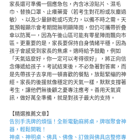
家長還可準備一個應急包，內含冰涼貼片、濕毛
巾、替換口罩、止癢藥膏（若考生對花粉或灰塵過
敏）、以及少量餅乾或巧克力，以備不時之需。天
氣預報顯示會考期間無明顯降雨，但仍可攜帶折疊
傘以防萬一，因為午後山區可能有零星陣雨飄向市
區。更重要的是，家長要保持自身情緒平穩，因為
孩子會感受到家長的焦慮。適時給予鼓勵，例如
「天氣這麼好，你一定可以考得很好」，將正向信
念傳遞給孩子。考試結束後，不必急著對答案，而
是先帶孩子去享用一頓喜歡的餐點，放鬆緊繃的神
經。家長的後援就像穩定的天氣一樣，默默支撐著
考生，讓他們無後顧之憂專注應考。善用天氣資
訊，做好萬全準備，就是對孩子最大的支持。
【精選推薦文章】
告別手洗牌的煩惱！全新
電動麻將桌
，牌咖聚會神
器，輕鬆開戰！
神桌、
神明桌
、
佛具
、佛像、訂做與
佛具店
整修專