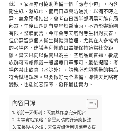
低）。家長亦可協助準備一個「應考小包」，內含
衛生紙、濕紙巾、備用口罩與防曬乳，以備不時之
需。氣象預報指出，會考首日西半部清晨可能有局
部霧，午後山區則有零星短暫陣雨，不過影響範圍
有限。整體而言，今年會考天氣對考生相對友善，
但仍需留意個人衛生與健康管理，尤其在人多擁擠
的考場內，建議全程佩戴口罩並保持適當社交距
離。當天風向以偏南風為主，空氣品質普通，敏感
族群可考慮佩戴一般醫療口罩即可。最後提醒：考
場內禁止飲食（水除外），請務必確認攜帶的物品
符合試場規定。只要做好萬全準備，即使天氣略有
變數，也能從容應考，發揮最佳實力。
內容目錄
考前一天衝刺：天氣與作息完美配合
考場實戰策略：多雲到晴的舒適應對法
家長後援必讀：天氣資訊活用與應考支援