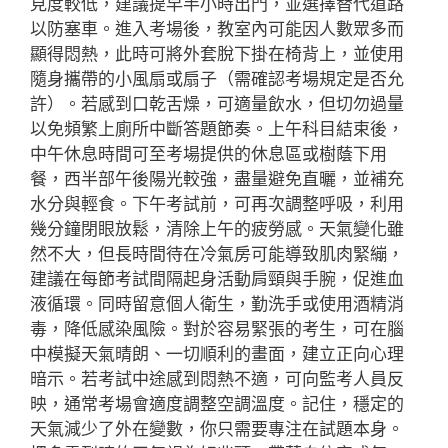
見度較低，建議提早半小時出門，並選擇替代道路
以防塞車。進入考場後，教室內可能因人數眾多而
顯得悶熱，此時可將外套脫下掛在椅背上，並使用
隨身攜帶的小風扇或扇子（需確認考場規定是否允
許）。若感到口乾舌燥，可適量飲水，但切勿過量
以免頻繁上廁所中斷答題節奏。上午科目結束後，
中午休息時間可至考場提供的休息區或樹蔭下用
餐，西半部午後陽光較強，盡量避免直曬，並補充
水分與輕食。下午考試前，可再次調整呼吸，利用
幾分鐘閉眼放鬆，清除上午的疲勞感。天氣變化雖
然不大，但長時間待在冷氣房可能導致肌肉緊繃，
建議在每節考試間隔起身活動肩頸與手腕，促進血
液循環。同時留意個人衛生，勤洗手或使用酒精消
毒，降低感染風險。對於容易緊張的考生，可在腦
中模擬天氣晴朗、一切順利的畫面，建立正向心理
暗示。若考試中途感到悶熱不適，可向監考人員反
映，通常考場會適度調整空調溫度。記住，穩定的
天氣減少了外在變數，你只需要專注在試題本身。