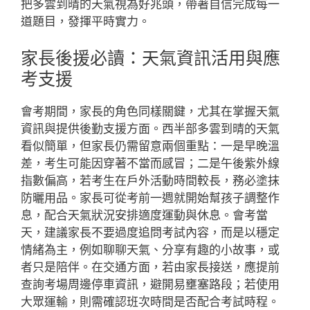
把多雲到晴的天氣視為好兆頭，帶著自信完成每一
道題目，發揮平時實力。
家長後援必讀：天氣資訊活用與應
考支援
會考期間，家長的角色同樣關鍵，尤其在掌握天氣
資訊與提供後勤支援方面。西半部多雲到晴的天氣
看似簡單，但家長仍需留意兩個重點：一是早晚溫
差，考生可能因穿著不當而感冒；二是午後紫外線
指數偏高，若考生在戶外活動時間較長，務必塗抹
防曬用品。家長可從考前一週就開始幫孩子調整作
息，配合天氣狀況安排適度運動與休息。會考當
天，建議家長不要過度追問考試內容，而是以穩定
情緒為主，例如聊聊天氣、分享有趣的小故事，或
者只是陪伴。在交通方面，若由家長接送，應提前
查詢考場周邊停車資訊，避開易壅塞路段；若使用
大眾運輸，則需確認班次時間是否配合考試時程。