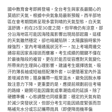
國中教育會考即將登場，全台考生與家長最關心的
莫過於天氣。根據中央氣象局最新預報，西半部地
區在會考期間將呈現多雲到晴的天氣型態，白天氣
溫舒適，約在25至30度之間，但早晚仍有涼意，部
分沿海地區可能因海陸風影響出現局部起霧。這樣
的天氣雖然穩定，卻也暗藏陷阱：太陽露臉時紫外
線強烈，室內考場通風狀況不一，加上考場周邊交
通容易因家長接送而壅塞。考生成績的關鍵不僅在
於最後階段的複習，更在於能否從容應對天氣變化
所帶來的生理與心理影響。建議考生選擇透氣、吸
汗的薄長袖或短袖搭配薄外套，以便隨著室內外溫
差增減衣物；隨身攜帶一瓶常溫水，避免因脫水導
致注意力下降。更重要的是，應提前規劃前往考場
的路線，避開可能因霧氣或車潮造成的延誤。除了
硬體準備，心態調整也同樣重要：穩定的天氣有助
於減少突發狀況，但部分考生可能因過度緊張而忽
略補充水分或忘記攜帶雨具（即便降雨機率偏