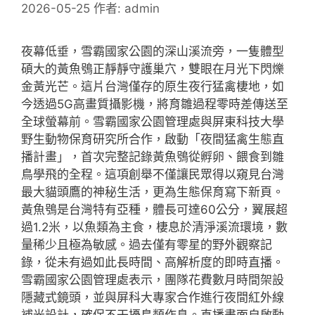
2026-05-25
作者:
admin
夜幕低垂，雪霸國家公園的深山溪流旁，一隻體型
碩大的黃魚鴞正靜靜守護巢穴，雙眼在月光下閃爍
金黃光芒。這片台灣僅存的原生夜行猛禽棲地，如
今透過5G高畫質攝影機，將育雛過程零時差傳送至
全球螢幕前。雪霸國家公園管理處與屏東科技大學
野生動物保育研究所合作，啟動「夜間猛禽生態直
播計畫」，首次完整記錄黃魚鴞從孵卵、餵食到雛
鳥學飛的全程。這項創舉不僅讓民眾得以窺見台灣
最大貓頭鷹的神秘生活，更為生態保育寫下新頁。
黃魚鴞是台灣特有亞種，體長可達60公分，翼展超
過1.2米，以魚類為主食，棲息於清淨溪流環境，數
量稀少且極為敏感。過去僅有零星的野外觀察記
錄，從未有過如此長時間、高解析度的即時直播。
雪霸國家公園管理處表示，團隊花費數月時間架設
隱藏式鏡頭，並與屏科大專家合作進行夜間紅外線
補光設計，確保不干擾鳥類作息。直播畫面自啟動