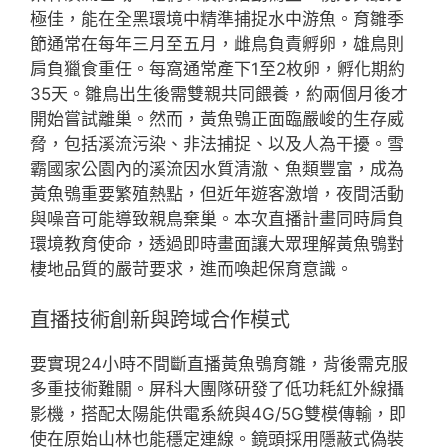
極佳，能在全黑環境中精準捕捉水中游魚。育雛季
節通常在每年三月至五月，雌鳥負責孵卵，雄鳥則
肩負獵食重任。每窩通常產下1至2枚卵，孵化期約
35天。雛鳥出生後需雙親共同餵養，約兩個月後才
開始嘗試離巢。然而，黃魚鴞正面臨嚴峻的生存威
脅，包括溪流污染、非法捕捉、以及人為干擾。雪
霸國家公園內的溪流因水質清澈、魚類豐富，成為
黃魚鴞重要繁殖熱點，但近年遊客激增，夜間活動
與噪音可能導致親鳥棄巢。本次直播計畫同時肩負
環境教育使命，透過即時畫面讓大眾理解黃魚鴞對
棲地品質的嚴苛要求，進而喚起保育意識。
直播技術創新與跨域合作模式
要實現24小時不間斷直播黃魚鴞育雛，背後需克服
多重技術難關。屏科大團隊研發了低功耗紅外線攝
影機，搭配太陽能供電系統與4G/5G雙模傳輸，即
使在原始山林也能穩定連線。鏡頭採用隱蔽式偽裝