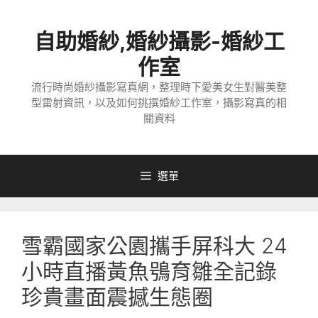
跳
至
自助婚紗,婚紗攝影-婚紗工
主
要
作室
內
流行時尚婚紗攝影寫真網，整理時下愛美女生對醫美整
容
型雷射資訊，以及如何挑撰婚紗工作室，攝影寫真的相
關資料
選單
雪霸國家公園攜手屏科大 24
小時直播黃魚鴞育雛全記錄
珍貴畫面震撼生態圈