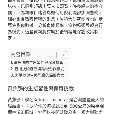
以來，已吸引超過十萬人次觀看，許多網友徹夜守
候，只為親眼目睹親鳥如何用銳利喙部撕開魚肉，
細心餵食嗷嗷待哺的雛鳥。屏科大研究團隊也同步
蒐集影像數據，分析育雛頻率、食物種類與親鳥行
為模式，這些資料將有助於後續棲地保護政策制
定。
內容目錄
黃魚鴞的生態習性與保育挑戰
直播技術創新與跨域合作模式
大眾參與生態觀察的深層意義
黃魚鴞的生態習性與保育挑戰
黃魚鴞，學名Ketupa flavipes，是台灣體型最大的
貓頭鷹，主要分佈於海拔200至1500公尺的原始闊
葉林溪流區域。牠們以夜間活動為主，視力與聽力