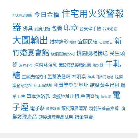
住宅用火災警報
今日金價
EAS商品防盜
器
印章
佛具
包養
到府月嫂
台東伴手禮
台東名產
大圖輸出
新
宜蘭民宿
婚禮錄影
婚錄
心靈勵志
竹婚宴會館
桃園機場接送
民生頭
板橋禮儀公司
牛軋
條
清爽沐浴乳
無矽靈洗髮精推薦
熱水器
消防水帶
糖
生薑洗髮精
神明桌
生薑洗頭試用
租商
神桌
租公司地址
租營業登記地址
結婚黃金出租
職
業登記地址
租工商地址
電
虛擬地址出租
金價查詢
草本沐浴乳
業工會
防火泥
子煙
電子菸
頭
頭皮深層清潔
頭髮保養品推薦
頭條新聞
髮護理產品
飾金買賣
頭髮護理產品試用