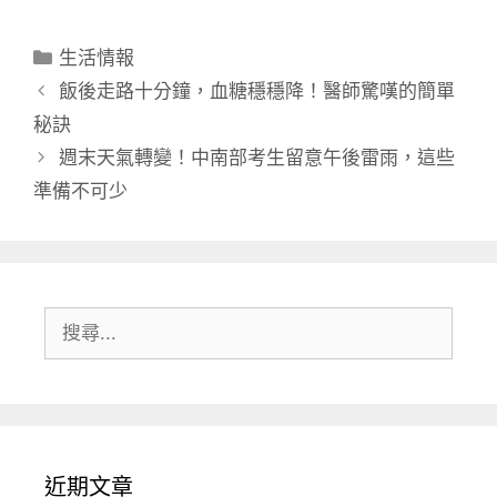
分
生活情報
類
飯後走路十分鐘，血糖穩穩降！醫師驚嘆的簡單
秘訣
週末天氣轉變！中南部考生留意午後雷雨，這些
準備不可少
搜
尋:
近期文章