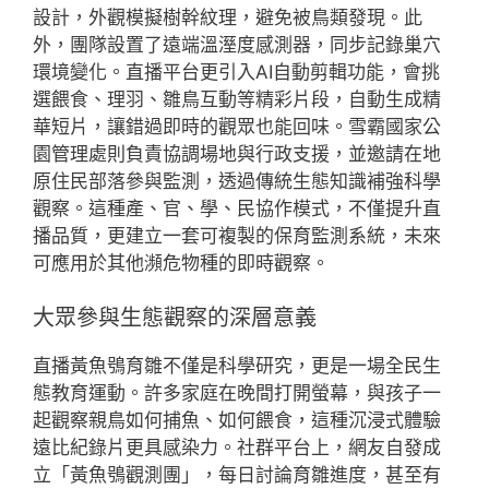
設計，外觀模擬樹幹紋理，避免被鳥類發現。此
外，團隊設置了遠端溫溼度感測器，同步記錄巢穴
環境變化。直播平台更引入AI自動剪輯功能，會挑
選餵食、理羽、雛鳥互動等精彩片段，自動生成精
華短片，讓錯過即時的觀眾也能回味。雪霸國家公
園管理處則負責協調場地與行政支援，並邀請在地
原住民部落參與監測，透過傳統生態知識補強科學
觀察。這種產、官、學、民協作模式，不僅提升直
播品質，更建立一套可複製的保育監測系統，未來
可應用於其他瀕危物種的即時觀察。
大眾參與生態觀察的深層意義
直播黃魚鴞育雛不僅是科學研究，更是一場全民生
態教育運動。許多家庭在晚間打開螢幕，與孩子一
起觀察親鳥如何捕魚、如何餵食，這種沉浸式體驗
遠比紀錄片更具感染力。社群平台上，網友自發成
立「黃魚鴞觀測團」，每日討論育雛進度，甚至有