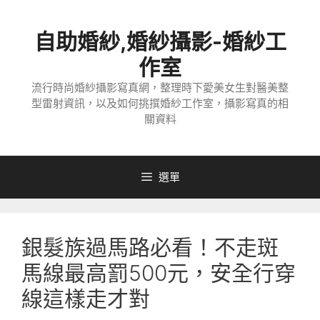
跳
至
自助婚紗,婚紗攝影-婚紗工
主
要
作室
內
流行時尚婚紗攝影寫真網，整理時下愛美女生對醫美整
容
型雷射資訊，以及如何挑撰婚紗工作室，攝影寫真的相
關資料
選單
銀髮族過馬路必看！不走斑
馬線最高罰500元，安全行穿
線這樣走才對