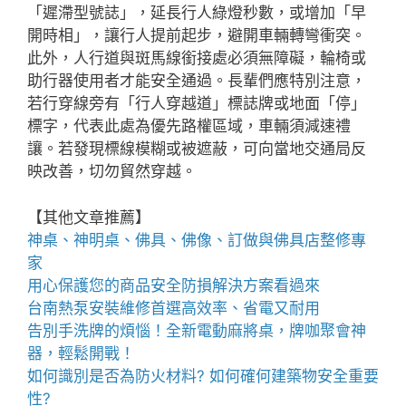
「遲滯型號誌」，延長行人綠燈秒數，或增加「早
開時相」，讓行人提前起步，避開車輛轉彎衝突。
此外，人行道與斑馬線銜接處必須無障礙，輪椅或
助行器使用者才能安全通過。長輩們應特別注意，
若行穿線旁有「行人穿越道」標誌牌或地面「停」
標字，代表此處為優先路權區域，車輛須減速禮
讓。若發現標線模糊或被遮蔽，可向當地交通局反
映改善，切勿貿然穿越。
【其他文章推薦】
神桌、
神明桌
、
佛具
、佛像、訂做與
佛具店
整修專
家
用心保護您的商品安全
防損解決方案
看過來
台南熱泵
安裝維修首選高效率、省電又耐用
告別手洗牌的煩惱！全新
電動麻將桌
，牌咖聚會神
器，輕鬆開戰！
如何識別是否為
防火材料
? 如何確何建築物安全重要
性?