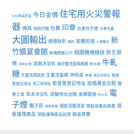
住宅用火災警報
今日金價
EAS商品防盜
器
印章
佛具
包養
到府月嫂
台東伴手禮
台東名產
大圖輸出
新
宜蘭民宿
婚禮錄影
婚錄
心靈勵志
竹婚宴會館
桃園機場接送
民生頭
板橋禮儀公司
牛軋
條
清爽沐浴乳
無矽靈洗髮精推薦
熱水器
消防水帶
糖
生薑洗髮精
神明桌
生薑洗頭試用
租商
神桌
租公司地址
租營業登記地址
結婚黃金出租
職
業登記地址
租工商地址
電
虛擬地址出租
金價查詢
草本沐浴乳
業工會
防火泥
子煙
電子菸
頭
頭皮深層清潔
頭髮保養品推薦
頭條新聞
髮護理產品
飾金買賣
頭髮護理產品試用