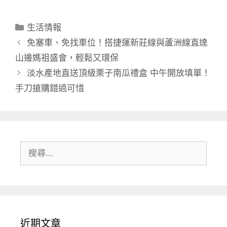
分
生活情報
類
免塞車、免找車位！搭捷運新莊線與蘆洲線直達
山邊媽祖盛會，輕鬆又環保
淡水產地直送頂級栗子南瓜禮盒 中午開放填單！
手刀搶購錯過可惜
搜
尋:
近期文章