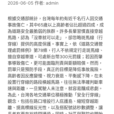
2026-06-05
作者:
admin
根據交通部統計，台灣每年約有近千名行人因交通
事故傷亡，其中65歲以上高齡者佔比超過四成，成
為道路安全最脆弱的族群。許多長輩習慣直接穿越
馬路，認為「沒車就可以走」，卻忽略斑馬線（行
穿線）提供的高度保護。事實上，依《道路交通管
理處罰條例》第78條，行人不依規定行走斑馬線、
擅自穿越車道，可處新台幣300元罰鍰；若因而肇
事導致傷亡，更可能面臨刑責與鉅額賠償。然而，
罰單只是預防手段，真正的目標是降低事故風險。
高齡者因反應變慢、視力衰退、平衡感下降，在未
設置行穿線的路段橫越馬路，往往無法準確判斷車
速與距離，一旦駕駛人未注意，就容易釀成悲劇。
為此，台灣各地交通單位積極推動「安全行穿線」
觀念，包括在路口增設行人庇護島、縮短穿越距
離、提高標線反光性，以及搭配號誌秒數調整，讓
長者有更充裕時間通過。同時，社區與醫院也開始