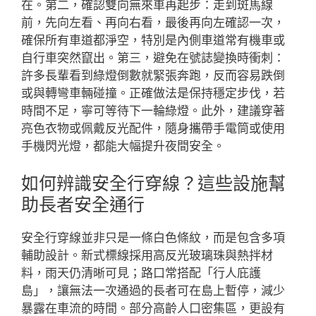
在。第二，確認雙向無來車再起步：走到斑馬線
前，先向左看、再向右看，最後再向左確認一次，
確保所有車道都淨空，特別是內側車道常有機車或
自行車突然竄出。第三，避免在號誌變換時衝刺：
許多長輩看到綠燈倒數就緊張奔跑，反而容易跌倒
或與轉彎車輛碰撞。正確做法是保持穩定步伐，若
時間不足，寧可等待下一輪綠燈。此外，建議穿著
亮色衣物或佩戴反光配件，隨身攜帶手電筒或使用
手機閃光燈，都能大幅提升夜間安全。
如何辨識安全行穿線？這些設施幫
助長者安全通行
安全行穿線並非只是一條白色條紋，而是包含多項
輔助設計。新式標線採用高反光玻璃珠與熱拌材
料，雨天仍清晰可見；路口常搭配「行人庇護
島」，讓無法一次通過的長者可在島上暫停，減少
暴露在車流的時間。部分高齡人口密集區，更設有