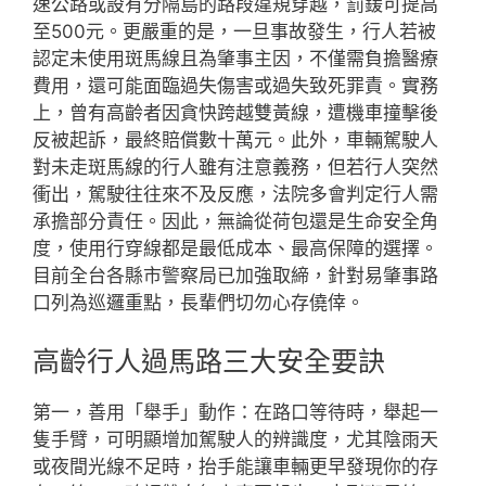
速公路或設有分隔島的路段違規穿越，罰鍰可提高
至500元。更嚴重的是，一旦事故發生，行人若被
認定未使用斑馬線且為肇事主因，不僅需負擔醫療
費用，還可能面臨過失傷害或過失致死罪責。實務
上，曾有高齡者因貪快跨越雙黃線，遭機車撞擊後
反被起訴，最終賠償數十萬元。此外，車輛駕駛人
對未走斑馬線的行人雖有注意義務，但若行人突然
衝出，駕駛往往來不及反應，法院多會判定行人需
承擔部分責任。因此，無論從荷包還是生命安全角
度，使用行穿線都是最低成本、最高保障的選擇。
目前全台各縣市警察局已加強取締，針對易肇事路
口列為巡邏重點，長輩們切勿心存僥倖。
高齡行人過馬路三大安全要訣
第一，善用「舉手」動作：在路口等待時，舉起一
隻手臂，可明顯增加駕駛人的辨識度，尤其陰雨天
或夜間光線不足時，抬手能讓車輛更早發現你的存