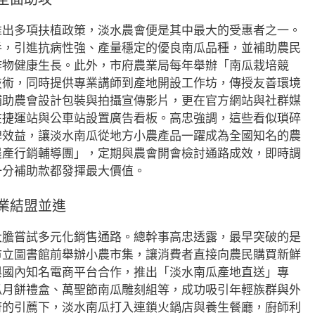
推出多項扶植政策，淡水農會便是其中最大的受惠者之一。
手，引進抗病性強、產量穩定的優良南瓜品種，並補助農民
作物健康生長。此外，市府農業局每年舉辦「南瓜栽培競
技術，同時提供專業講師到產地開設工作坊，傳授友善環境
補助農會設計包裝與拍攝宣傳影片，更在官方網站與社群媒
在捷運站與公車站設置廣告看板。高忠強調，這些看似瑣碎
牌效益，讓淡水南瓜從地方小農產品一躍成為全國知名的農
農產行銷輔導團」，定期與農會開會檢討通路成效，即時調
一分補助款都發揮最大價值。
業結盟並進
大膽嘗試多元化銷售通路。總幹事高忠透露，最早突破的是
市立圖書館前舉辦小農市集，讓消費者直接向農民購買新鮮
與國內知名電商平台合作，推出「淡水南瓜產地直送」專
瓜月餅禮盒、萬聖節南瓜雕刻組等，成功吸引年輕族群與外
府的引薦下，淡水南瓜打入連鎖火鍋店與養生餐廳，廚師利