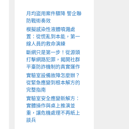
月均盜用案件驟降 警企聯
防戰術奏效
模擬感染性液體噴濺處
置：從慌亂到本能，第一
線人員的救命演練
斷網只是第一步！從源頭
打擊網路犯罪，揭開社群
平臺防詐機制的真實運作
實驗室設備故障怎麼辦？
從緊急應變到根本解方的
完整指南
實驗室安全應變新解方：
實體操作與桌上推演並
重，讓危機處理不再紙上
談兵