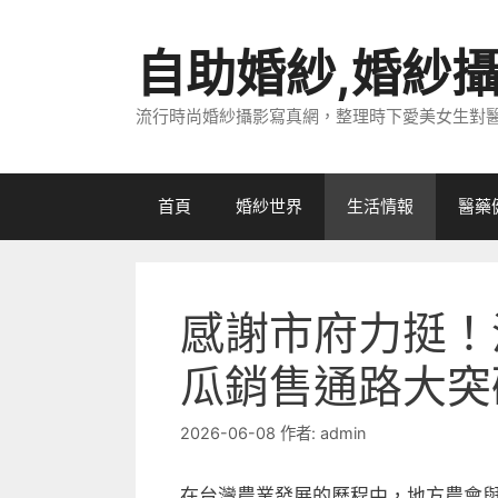
跳
至
自助婚紗,婚紗
主
要
流行時尚婚紗攝影寫真網，整理時下愛美女生對
內
容
首頁
婚紗世界
生活情報
醫藥
感謝市府力挺！
瓜銷售通路大突
2026-06-08
作者:
admin
在台灣農業發展的歷程中，地方農會