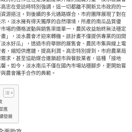
事高忠在受訪時特別強調，這一切都離不開新北市政府的一
銷資源挹注，到後續的多元通路媒合，市府團隊展現了對在
表示，淡水擁有得天獨厚的自然環境，所產的南瓜品質優
發市場的價格波動與銷售渠道單一，農民收益始終無法穩定
計畫」，淡水農會才迎來轉機。該計畫不僅提供專業的田間
「淡水好瓜」，透過市府舉辦的展售會、農民市集與線上電
費者，縮短供應鏈，提高利潤。高忠特別提到，市府農業局
聽需求，甚至協助媒合連鎖超市與餐飲業者，這種「接地
溫馨。如今，淡水南瓜不僅在國內市場站穩腳步，更開始嘗
府與農會攜手合作的典範。
攻
並進
續發展
全面助攻