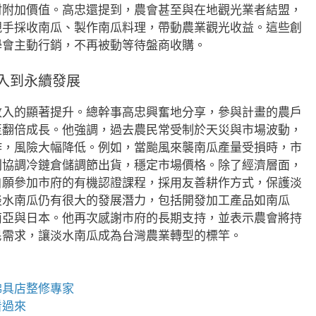
材附加價值。高忠還提到，農會甚至與在地觀光業者結盟，
親手採收南瓜、製作南瓜料理，帶動農業觀光收益。這些創
學會主動行銷，不再被動等待盤商收購。
入到永續發展
收入的顯著提升。總幹事高忠興奮地分享，參與計畫的農戶
至翻倍成長。他強調，過去農民常受制於天災與市場波動，
作，風險大幅降低。例如，當颱風來襲南瓜產量受損時，市
則協調冷鏈倉儲調節出貨，穩定市場價格。除了經濟層面，
自願參加市府的有機認證課程，採用友善耕作方式，保護淡
淡水南瓜仍有很大的發展潛力，包括開發加工產品如南瓜
南亞與日本。他再次感謝市府的長期支持，並表示農會將持
民需求，讓淡水南瓜成為台灣農業轉型的標竿。
佛具店
整修專家
看過來