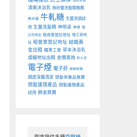
消防水帶
清爽沐浴乳
無矽靈洗髮精推薦
牛軋糖
生薑洗頭試
熱水器
生薑洗髮精
神明桌
用
神桌
租
租商業登記地址
租工商地
公司地址
租營業登記地址
結婚黃
址
金出租
草本沐浴乳
職業工會
虛擬地址出租
金價查詢
防火泥
電子煙
電子菸
頭條新聞
頭皮深層清潔
頭髮保養品推薦
頭髮護理產品
頭髮護理產品
飾金買賣
試用