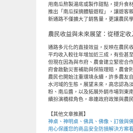
用南瓜熬製湯底或製作甜點，提升食
推出「南瓜採摘體驗遊程」，讓遊客
新通路不僅擴大了銷售量，更讓農民
農民收益與未來展望：從穩定收
通路多元化的直接效益，反映在農民
平均收入較往年增加近三成，有些甚
但現在因為與市府、農會建立緊密合
府會啟動災害補助與保險理賠，農會
農民也開始注重環境永續，許多農友
水河域的生態。展望未來，高忠認為
粉、南瓜醬，以及拓展外銷市場到東
續扮演橋樑角色，串連政府政策與農
【其他文章推薦】
神桌、
神明桌
、
佛具
、佛像、訂做與
用心保護您的商品安全
防損解決方案