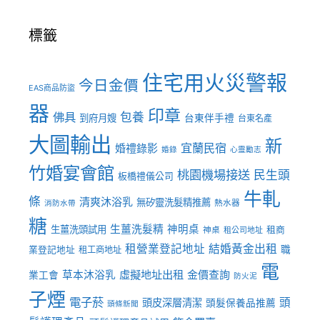
標籤
住宅用火災警報
今日金價
EAS商品防盜
器
印章
佛具
包養
到府月嫂
台東伴手禮
台東名產
大圖輸出
新
宜蘭民宿
婚禮錄影
婚錄
心靈勵志
竹婚宴會館
桃園機場接送
民生頭
板橋禮儀公司
牛軋
條
清爽沐浴乳
無矽靈洗髮精推薦
熱水器
消防水帶
糖
生薑洗髮精
神明桌
生薑洗頭試用
租商
神桌
租公司地址
租營業登記地址
結婚黃金出租
職
業登記地址
租工商地址
電
虛擬地址出租
金價查詢
草本沐浴乳
業工會
防火泥
子煙
電子菸
頭
頭皮深層清潔
頭髮保養品推薦
頭條新聞