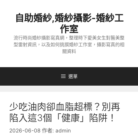
跳
至
自助婚紗,婚紗攝影-婚紗工
主
要
作室
內
流行時尚婚紗攝影寫真網，整理時下愛美女生對醫美整
容
型雷射資訊，以及如何挑撰婚紗工作室，攝影寫真的相
關資料
選單
少吃油肉卻血脂超標？別再
陷入這3個「健康」陷阱！
2026-06-08
作者:
admin