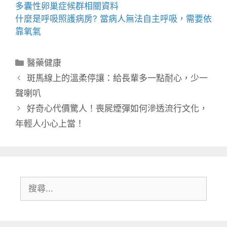
多囊性卵巢症候群
相關資料
什麼是
呼吸照護
病房? 當病人無法自主呼吸，需要依
靠氧氣
分
醫藥健康
類
斑馬線上的溫柔停讓：給長輩多一點耐心，少一
聲喇叭
好奇心代價驚人！喪屍煙彈如何滲透流行文化，
年輕人小心上當！
搜
尋: