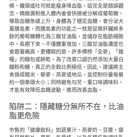
條、饅頭或吐司就能瘦身降血脂，這完全是錯誤觀
念。精緻澱粉進入體內後會快速被分解成葡萄糖，
導致血糖急遽上升，身體為了穩定血糖，會分泌大
量胰島素，而胰島素的功能之一就是促進肝臟將多
餘的葡萄糖轉化為三酸甘油脂，並儲存在脂肪細胞
中。長期下來，不僅體重增加，三酸甘油脂濃度也
會跟著飆高。更糟糕的是，許多標榜「全麥」「雜
糧」的麵包或餅乾，為了改善口感仍然添加大量白
麵粉和糖，真正的全穀比例極低。因此，建議將主
食換成糙米、藜麥、燕麥或地瓜，並控制份量每餐
約一個拳頭大小；同時避免勾芡、重口味調味料，
才能有效降低血糖波動，進而改善血脂。
陷阱二：隱藏糖分無所不在，比油
脂更危險
市售的「健康飲料」如蔬果汁、燕麥奶、豆漿，還