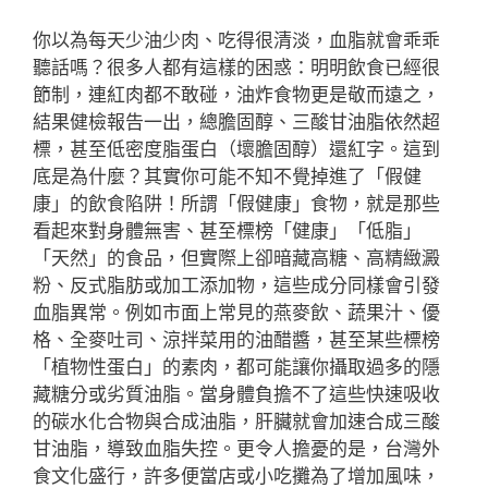
你以為每天少油少肉、吃得很清淡，血脂就會乖乖
聽話嗎？很多人都有這樣的困惑：明明飲食已經很
節制，連紅肉都不敢碰，油炸食物更是敬而遠之，
結果健檢報告一出，總膽固醇、三酸甘油脂依然超
標，甚至低密度脂蛋白（壞膽固醇）還紅字。這到
底是為什麼？其實你可能不知不覺掉進了「假健
康」的飲食陷阱！所謂「假健康」食物，就是那些
看起來對身體無害、甚至標榜「健康」「低脂」
「天然」的食品，但實際上卻暗藏高糖、高精緻澱
粉、反式脂肪或加工添加物，這些成分同樣會引發
血脂異常。例如市面上常見的燕麥飲、蔬果汁、優
格、全麥吐司、涼拌菜用的油醋醬，甚至某些標榜
「植物性蛋白」的素肉，都可能讓你攝取過多的隱
藏糖分或劣質油脂。當身體負擔不了這些快速吸收
的碳水化合物與合成油脂，肝臟就會加速合成三酸
甘油脂，導致血脂失控。更令人擔憂的是，台灣外
食文化盛行，許多便當店或小吃攤為了增加風味，