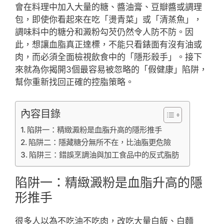
會在料理中加入大量的糖、醬油膏、豆瓣醬或調理
包，即使你看起來在吃「燙青菜」或「清蒸魚」，
調味料中的糖分和澱粉勾芡仍然令人防不防。因
此，想讓血脂真正達標，不能只看錶面有沒有油或
肉，而必須全面檢視飲食中的「隱形殺手」。接下
來就為你揭開3個最容易被忽略的「假健康」陷阱，
幫你重新找回正確的控脂策略。
內容目錄
陷阱一：精緻澱粉是血脂升高的隱形推手
陷阱二：隱藏糖分無所不在，比油脂更危險
陷阱三：錯誤烹調油與加工食品中的反式脂肪
陷阱一：精緻澱粉是血脂升高的隱
形推手
很多人以為不吃油不吃肉，改吃大量白飯、白麵