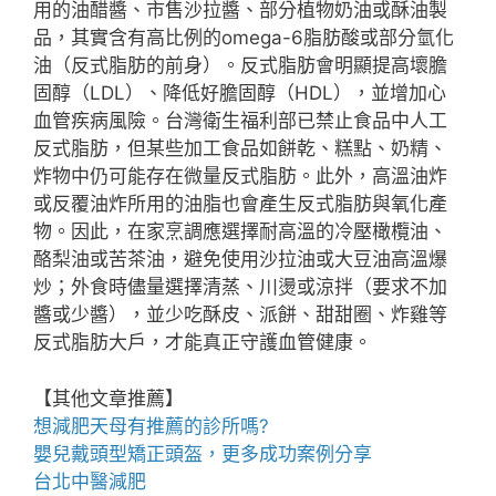
用的油醋醬、市售沙拉醬、部分植物奶油或酥油製
品，其實含有高比例的omega-6脂肪酸或部分氫化
油（反式脂肪的前身）。反式脂肪會明顯提高壞膽
固醇（LDL）、降低好膽固醇（HDL），並增加心
血管疾病風險。台灣衛生福利部已禁止食品中人工
反式脂肪，但某些加工食品如餅乾、糕點、奶精、
炸物中仍可能存在微量反式脂肪。此外，高溫油炸
或反覆油炸所用的油脂也會產生反式脂肪與氧化產
物。因此，在家烹調應選擇耐高溫的冷壓橄欖油、
酪梨油或苦茶油，避免使用沙拉油或大豆油高溫爆
炒；外食時儘量選擇清蒸、川燙或涼拌（要求不加
醬或少醬），並少吃酥皮、派餅、甜甜圈、炸雞等
反式脂肪大戶，才能真正守護血管健康。
【其他文章推薦】
想
減肥天母
有推薦的診所嗎?
嬰兒戴
頭型
矯正頭盔，更多成功案例分享
台北中醫減肥