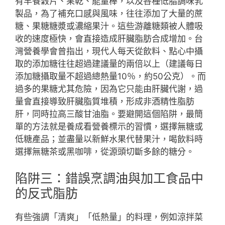
有早餐穀片、果乾、能量棒，以及各種低脂調味乳
製品，為了補充口感與風味，往往添加了大量的蔗
糖、果糖糖漿或濃縮果汁。這些游離糖類被人體吸
收的速度極快，會直接造成肝臟脂肪合成增加。台
灣營養學會曾指出，現代人每天從飲料、點心中攝
取的添加糖往往超過建議量的兩倍以上（建議每日
添加糖攝取量不超過總熱量10％，約50公克）。而
過多的果糖尤其危險，因為它只能由肝臟代謝，過
量會直接導致肝臟脂質堆積，形成非酒精性脂肪
肝，同時拉高三酸甘油脂。要避開這個陷阱，最簡
單的方法就是養成看營養標示的習慣，選擇無糖或
低糖產品；並盡量以新鮮水果代替果汁，喝飲料時
選擇無糖茶或黑咖啡，從源頭切斷多餘的糖分。
陷阱三：錯誤烹調油與加工食品中
的反式脂肪
有些強調「清爽」「低熱量」的料理，例如涼拌菜