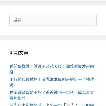
搜
尋:
近期文章
睡前這樣做，護腎不必花大錢！調整習慣才是關
鍵
用行動代替禮物！哺乳媽媽最期待的另一半神救
援
長輩質疑母奶不夠？爸爸神回一句話，成為太太
最強後盾
哺乳期半夜餵奶時，老公一句「辛苦了」不如安