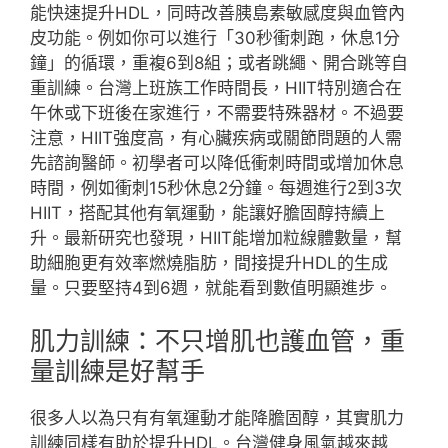
能快速提升HDL，同時改善胰島素敏感度與血管內
皮功能。例如你可以進行「30秒衝刺跑，休息1分
鐘」的循環，重複6到8組；或者跳繩、開合跳等自
重訓練。台灣上班族工作時間長，HIIT特別適合在
午休或下班後在家進行，不需要特殊器材。不過要
注意，HIIT強度高，有心臟疾病或關節問題的人需
先諮詢醫師。初學者可以降低衝刺時間或增加休息
時間，例如衝刺15秒休息2分鐘。每週進行2到3次
HIIT，搭配其他有氧運動，能讓好膽固醇持續上
升。最新研究也發現，HIIT能增加粒線體數量，幫
助細胞更有效率燃燒脂肪，間接提升HDL的生成
量。只要堅持4到6週，就能看到數值明顯進步。
肌力訓練：不只增肌也護血管，重
量訓練是好幫手
很多人以為只有有氧運動才能降膽固醇，其實肌力
訓練同樣有助於提升HDL。台灣健身風氣越來越