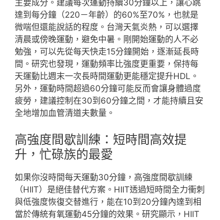
主要成分。建議每次運動持續30分鐘以上，讓心跳
達到每分鐘（220－年齡）的60%至70%，也就是
微喘但還能說話的程度。台灣天氣炎熱，可以選擇
清晨或傍晚運動，避免中暑。剛開始運動的人不必
勉強，可以先從每天快走15分鐘開始，逐漸延長時
間。研究也發現，運動頻率比強度更重要，保持每
天運動比週末一次長時間運動更能穩定提升HDL。
另外，運動時間超過60分鐘可能反而會讓身體過度
疲勞，建議控制在30到60分鐘之間，才能持續且安
全地增加血管清道夫數量。
高強度間歇訓練：短時間高效提
升，忙碌族的最愛
如果你沒時間每天運動30分鐘，高強度間歇訓練
（HIIT）是絕佳替代方案。HIIT透過短時間全力衝刺
與低強度恢復交替進行，能在10到20分鐘內達到相
當於傳統有氧運動45分鐘的效果。研究顯示，HIIT