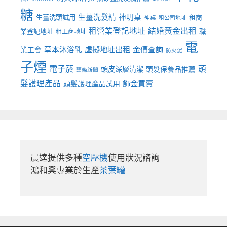
糖
生薑洗髮精
神明桌
生薑洗頭試用
租商
神桌
租公司地址
租營業登記地址
結婚黃金出租
職
業登記地址
租工商地址
電
虛擬地址出租
金價查詢
草本沐浴乳
業工會
防火泥
子煙
電子菸
頭
頭皮深層清潔
頭髮保養品推薦
頭條新聞
髮護理產品
飾金買賣
頭髮護理產品試用
晨達提供多種
空壓機
使用狀況諮詢

鴻和興專業於生產
茶葉罐