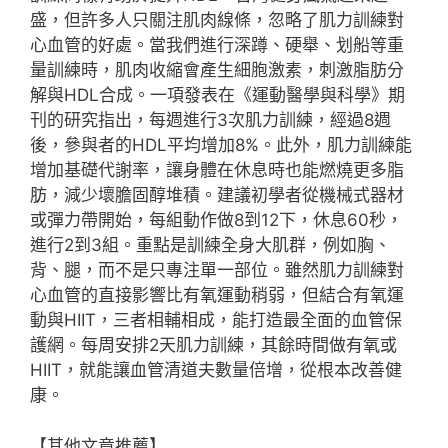
盛，但許多人只關注肌肉線條，忽略了肌力訓練對
心血管的好處。當我們進行深蹲、硬舉、划船等重
量訓練時，肌肉收縮會產生細胞激素，刺激脂肪分
解與HDL合成。一項發表在《運動醫學與科學》期
刊的研究指出，每週進行3次肌力訓練，經過8週
後，參與者的HDL平均增加8%。此外，肌力訓練能
增加基礎代謝率，讓身體在休息時也能燃燒更多脂
肪，減少壞膽固醇堆積。建議初學者從機械式器材
或彈力帶開始，每組動作做8到12下，休息60秒，
進行2到3組。重點是訓練全身大肌群，例如胸、
背、腿，而不是只專注單一部位。雖然肌力訓練對
心血管的直接影響比有氧運動稍弱，但結合有氧運
動與HIIT，三者相輔相成，能打造最全面的血管保
護網。每周安排2天肌力訓練，其餘時間做有氧或
HIIT，就能讓血管清道夫數量倍增，從根本改善健
康。
【其他文章推薦】