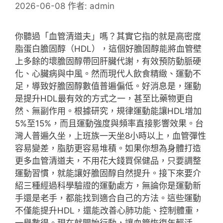
2026-06-08
作者:
admin
你聽過「血管清道夫」嗎？其實它指的就是高密度
脂蛋白膽固醇（HDL），這個好膽固醇能將血管壁
上多餘的壞膽固醇帶回肝臟代謝，有效預防動脈硬
化、心臟病與中風。然而現代人飲食精緻、運動不
足，導致好膽固醇數值普遍偏低。好消息是，運動
是提升HDL最有效的方式之一，甚至比藥物更自
然、無副作用。根據研究，規律運動能讓HDL增加
5%至15%，而且運動強度與頻率直接影響效果。台
灣人普遍久坐，上班族一天坐8小時以上，血管彈性
容易變差，脂肪更容易堆積。如果你想為身體打造
更多血管清道夫，不用花大錢買保健品，只要調整
運動習慣，就能讓好膽固醇自然提升。接下來要介
紹三種經過科學驗證的運動處方，無論你是運動新
手還是老手，都能找到適合自己的方法。這些運動
不僅能提升HDL，還能改善心肺功能、控制體重，
一舉數得。現在就開始行動，讓血管恢復年輕活