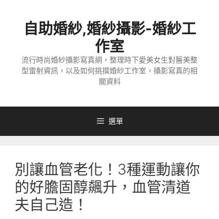
跳
至
自助婚紗,婚紗攝影-婚紗工
主
要
作室
內
流行時尚婚紗攝影寫真網，整理時下愛美女生對醫美整
容
型雷射資訊，以及如何挑撰婚紗工作室，攝影寫真的相
關資料
選單
別讓血管老化！3種運動讓你
的好膽固醇飆升，血管清道
夫自己造！