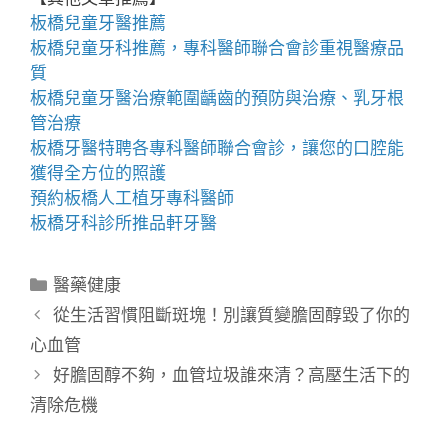
板橋兒童牙醫推薦
板橋兒童牙科
推薦，專科醫師聯合會診重視醫療品
質
板橋兒童牙醫
治療範圍齲齒的預防與治療、乳牙根
管治療
板橋牙醫
特聘各專科醫師聯合會診，讓您的口腔能
獲得全方位的照護
預約
板橋人工植牙
專科醫師
板橋牙科
診所推品軒牙醫
分
醫藥健康
類
從生活習慣阻斷斑塊！別讓質變膽固醇毀了你的
心血管
好膽固醇不夠，血管垃圾誰來清？高壓生活下的
清除危機