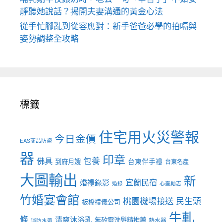
靜聽她說話？揭開夫妻溝通的黃金心法
從手忙腳亂到從容應對：新手爸爸必學的拍嗝與
姿勢調整全攻略
標籤
住宅用火災警報
今日金價
EAS商品防盜
器
印章
佛具
包養
到府月嫂
台東伴手禮
台東名產
大圖輸出
新
宜蘭民宿
婚禮錄影
婚錄
心靈勵志
竹婚宴會館
桃園機場接送
民生頭
板橋禮儀公司
牛軋
條
清爽沐浴乳
無矽靈洗髮精推薦
熱水器
消防水帶