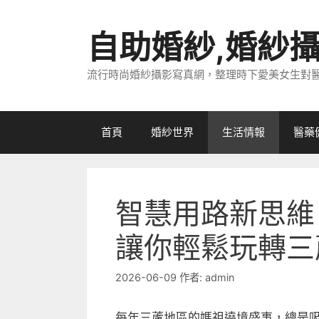
跳
至
自助婚紗,婚紗
主
要
流行時尚婚紗攝影寫真網，整理時下愛美女生對
內
容
首頁
婚紗世界
生活情報
醫藥
智慧用路新思維
讓你輕鬆玩轉三
2026-06-09
作者:
admin
每年三蘆地區的媽祖遶境盛事，總是