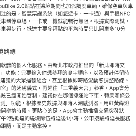
uBike 2.0站點在遶境期間也加派調度車輛，確保空車與車
注的是，智慧票證系統（如悠遊卡、一卡通）與手機NFC
駁車到停車場，一卡或一機就能暢行無阻。根據實際測試，
車與步行，抵達主要參拜點的平均時間只比開車多10分
。
境路線
調軟體的個人化服務。由新北市政府推出的「新北即時交
式」功能：只要輸入你想參拜的廟宇順序，以及預計停留時
、建議的大眾運輸組合，甚至根據即時路況動態調整路線。
宮」的起駕儀式，再趕往「三重義天宮」參香，App會分
路段已經開始管制，建議你在哪個捷運站下車、轉乘哪條公
預測」功能，根據歷史數據與即時人潮感測器，用紅黃綠燈
開壅擠時段。更貼心的是，App會主動推播交通突發狀
午2點抵達的繞境隊伍將延後1小時，公車接駁將延長服務
動跟隨，而是主動掌控。