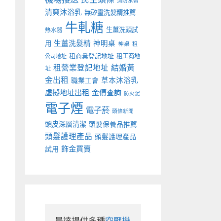
消防水帶
清爽沐浴乳
無矽靈洗髮精推薦
牛軋糖
生薑洗頭試
熱水器
生薑洗髮精
神明桌
用
神桌
租
租商業登記地址
租工商地
公司地址
租營業登記地址
結婚黃
址
金出租
草本沐浴乳
職業工會
虛擬地址出租
金價查詢
防火泥
電子煙
電子菸
頭條新聞
頭皮深層清潔
頭髮保養品推薦
頭髮護理產品
頭髮護理產品
飾金買賣
試用