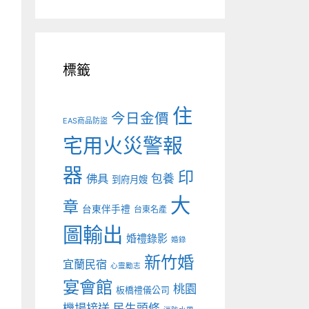
標籤
住
今日金價
EAS商品防盜
宅用火災警報
器
印
佛具
包養
到府月嫂
大
章
台東伴手禮
台東名產
圖輸出
婚禮錄影
婚錄
新竹婚
宜蘭民宿
心靈勵志
宴會館
桃園
板橋禮儀公司
機場接送
民生頭條