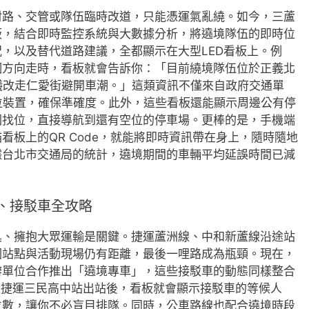
封路、交管或隊伍臨時改道，只能憑運氣亂繞。如今，三蘆
板，結合即時監控系統與大數據分析，將遶境隊伍的即時位
，以及替代道路建議，全都顯示在大型LED看板上。例
個方向走時，看板就會告訴你：「目前繞境隊伍位於正義北
議改走仁愛街避開車潮。」這類資訊不僅來自政府交通單
位裝置，確保準確度。此外，這些看板還能顯示周邊公有停
圈找位，直接導航到還有空位的停車場。更棒的是，手機端
看板上的QR Code，就能將即時資訊帶在身上，隨時隨地
據台北市交通局的統計，遶境期間的車輛平均延誤時間已減
、接駁車全攻略
具、擁抱大眾運輸是關鍵。捷運蘆洲線、中和新蘆線沿途站
因站點與活動現場仍有距離，最後一哩路成為瓶頸。現在，
辦單位合作推出「遶境專車」，這些接駁車的動態同樣整合
從捷運三民高中站出站後，看板就會顯示接駁車的等候人
位數，讓你不必盲目排隊。同時，公車路線也配合遶境時段