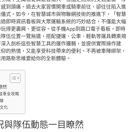
者感到頭痛。過去大家習慣開車或騎車前往，卻往往陷入進
境儀式。如今，在智慧城市與物聯網技術的推進下，「智慧
透過即時資訊看板與大眾運輸系統的巧妙結合，不僅能大幅
玩得更盡興、更從容。從手機App到路口電子看板，即時
境隊伍位置一覽無遺，搭配捷運、公車、輕軌等運具轉乘規
將深入剖析這些智慧工具的運作邏輯，並提供實際操作建
信仰的熱情，又能享受科技帶來的便利。不再被車陣綁架，
慧用路新思維要給你的全新體驗。
瞭然
駁車全攻略
線
文化
況與隊伍動態一目瞭然