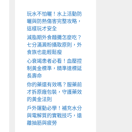
玩水不怕曬！水上活動防
曬與防熱傷害完整攻略，
這樣玩才安全
減脂期外食麵攤怎麼吃？
七分滿澱粉攝取原則，外
食族也能輕鬆瘦
心衰竭患者必看！血壓控
制黃金標準，精準達標延
長壽命
你的藥還有效嗎？服藥前
才拆原廠包裝，守護藥效
的黃金法則
戶外運動必學！補充水分
與電解質的實戰技巧，遠
離抽筋與疲勞