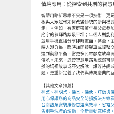
情境應用：從探索到共創的智慧
智慧用路新思維不只是一項技術，更
板與大眾運輸如何改變傳統的參與模
走」。例如，有家庭帶著年長父母參
廟宇的參拜路線最平坦；年輕人則能利
並用手機直播分享即時畫面。甚至，
時人潮分佈，臨時加開接駁車或調整
達到動態平衡。當更多民眾願意放棄
傳承。未來，這套智慧用路系統還可能
擬的媽祖故事或歷史解說，讓等待變
題，更重新定義了我們與傳統慶典的
【其他文章推薦】
神桌、
神明桌
、
佛具
、佛像、訂做與
用心保護您的商品安全
防損解決方案
台南熱泵
安裝維修首選高效率、省電
告別手洗牌的煩惱！全新
電動麻將桌