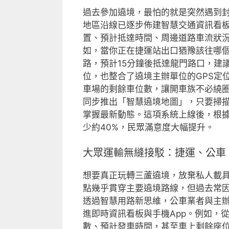
過去參加遶境，最怕的就是突然遇到
地區沿線已逐步佈建智慧交通資訊看
置、預計抵達時間、周邊道路車流狀況
如，當你正在捷運站出口猶豫該往哪
路，預計15分鐘後抵達龍門路口，建
位，也整合了遶境主辦單位的GPS定
車場的剩餘車位數，讓開車族不必繞
同步推出「智慧遶境地圖」，只要掃描
掌握最新動態。這項系統上線後，根
少約40%，民眾滿意度大幅提升。
大眾運輸無縫接駁：捷運、公車
想要真正玩轉三蘆遶境，放棄私人載
點幾乎貫穿主要遶境路線，但過去常
透過智慧用路新思維，公車業者與主
進即時資訊看板與手機App。例如，
數、預計發車時間，甚至車上剩餘座