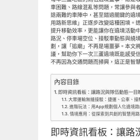
車困難、路線混亂等問題，常讓參與
退兩難的車陣中，甚至錯過關鍵的遶
用路新思維」正逐步改變這種困境。
提升移動效率，更能讓你在遶境活動中
路況、停車場空位、接駁車動態與繞
劃，讓「追廟」不再是場噩夢。本文
議，幫助你下一次三蘆遶境既能感受
不再因為交通問題而掃興，這正是智
內容目錄
即時資訊看板：讓路況與隊伍動態一目
大眾運輸無縫接駁：捷運、公車、接
進階玩法：用App規劃個人化遶境路
情境應用：從探索到共創的智慧用路
即時資訊看板：讓路