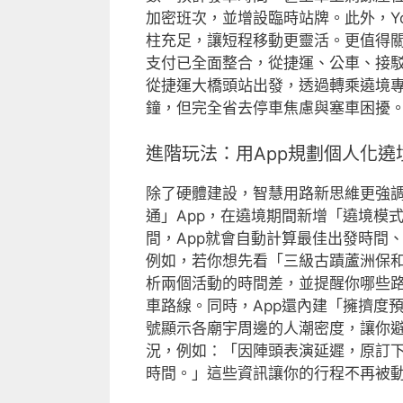
加密班次，並增設臨時站牌。此外，Yo
柱充足，讓短程移動更靈活。更值得關
支付已全面整合，從捷運、公車、接
從捷運大橋頭站出發，透過轉乘遶境專
鐘，但完全省去停車焦慮與塞車困擾
進階玩法：用App規劃個人化遶
除了硬體建設，智慧用路新思維更強
通」App，在遶境期間新增「遶境模
間，App就會自動計算最佳出發時間
例如，若你想先看「三級古蹟蘆洲保和
析兩個活動的時間差，並提醒你哪些
車路線。同時，App還內建「擁擠度
號顯示各廟宇周邊的人潮密度，讓你避
況，例如：「因陣頭表演延遲，原訂下
時間。」這些資訊讓你的行程不再被