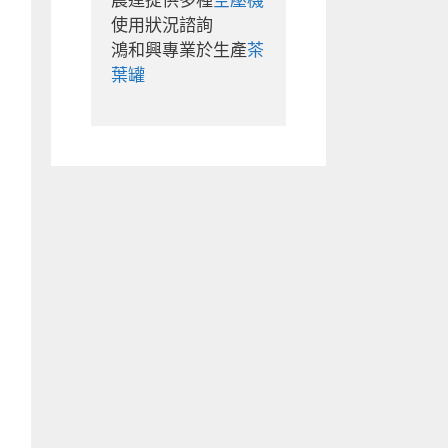
晨達提供多種
空壓機
使用狀況諮詢

鴻和興專業於生產
茶
葉罐