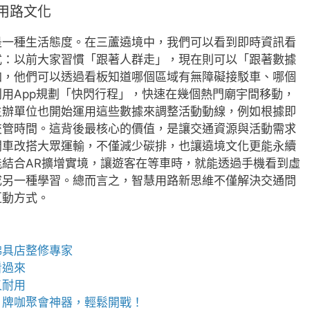
用路文化
是一種生活態度。在三蘆遶境中，我們可以看到即時資訊看
式：以前大家習慣「跟著人群走」，現在則可以「跟著數據
加，他們可以透過看板知道哪個區域有無障礙接駁車、哪個
用App規劃「快閃行程」，快速在幾個熱門廟宇間移動，
主辦單位也開始運用這些數據來調整活動動線，例如根據即
交管時間。這背後最核心的價值，是讓交通資源與活動需求
開車改搭大眾運輸，不僅減少碳排，也讓遶境文化更能永續
結合AR擴增實境，讓遊客在等車時，就能透過手機看到虛
成另一種學習。總而言之，智慧用路新思維不僅解決交通問
互動方式。
佛具店
整修專家
看過來
又耐用
，牌咖聚會神器，輕鬆開戰！