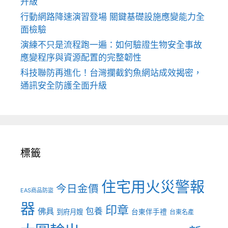
升級
行動網路降速演習登場 關鍵基礎設施應變能力全
面檢驗
演練不只是流程跑一遍：如何驗證生物安全事故
應變程序與資源配置的完整韌性
科技聯防再進化！台灣攔截釣魚網站成效揭密，
通訊安全防護全面升級
標籤
住宅用火災警報
今日金價
EAS商品防盜
器
印章
佛具
包養
到府月嫂
台東伴手禮
台東名產