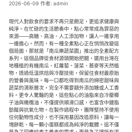
2026-06-09
作者:
admin
現代人對飲食的要求不再只是飽足，更追求健康與
純淨。在忙碌的生活節奏中，點心常常成為罪惡的
來源——高糖、高油、人工添加物，讓人一邊享用
一邊擔心。然而，有一種全素點心正在悄悄改變這
個局面，那就是「南瓜樂蔬菜園」推出的全素配方
系列。這個品牌從食材源頭開始把關，選用台灣在
地種植的有機南瓜、紅蘿蔔、菠菜、蕎麥等天然植
物，透過低溫烘焙與冷壓技術，保留住食材最原始
的營養與風味。每一口都吃得到南瓜的綿密甜味與
蔬菜的清新層次，完全不需要額外添加糖或人工香
料。更令人驚豔的是，這些點心的油脂來自冷壓椰
子油與橄欖油，不僅提供順滑口感，也富含中鏈脂
肪酸與抗氧化物。在製作過程中，團隊堅持不使用
任何動物性成分，也不採用基因改造原料，讓每一
塊餅乾、每一顆小蛋糕都成為純淨的載體。這不僅
是為了回應純素主義者的需求，更是為了讓所有渴