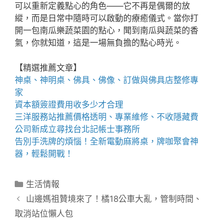
可以重新定義點心的角色——它不再是偶爾的放
縱，而是日常中隨時可以啟動的療癒儀式。當你打
開一包南瓜樂蔬菜園的點心，聞到南瓜與蔬菜的香
氣，你就知道，這是一場無負擔的點心時光。
【精選推薦文章】
神桌、
神明桌
、
佛具
、佛像、訂做與
佛具店
整修專
家
資本額簽證費用
收多少才合理
三洋服務站
推薦價格透明、專業維修、不收隱藏費
公司新成立尋找
台北記帳士事務所
告別手洗牌的煩惱！全新
電動麻將桌
，牌咖聚會神
器，輕鬆開戰！
分
生活情報
類
山邊媽祖贊境來了！橘18公車大亂，管制時間、
取消站位懶人包