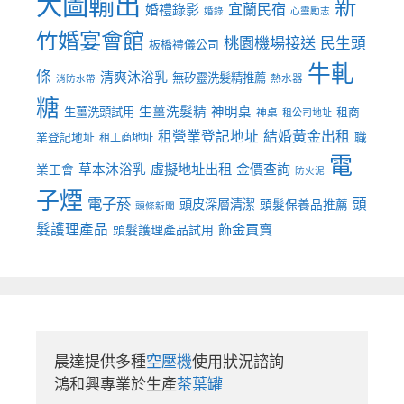
大圖輸出
新
宜蘭民宿
婚禮錄影
婚錄
心靈勵志
竹婚宴會館
桃園機場接送
民生頭
板橋禮儀公司
牛軋
條
清爽沐浴乳
無矽靈洗髮精推薦
熱水器
消防水帶
糖
生薑洗髮精
神明桌
生薑洗頭試用
租商
神桌
租公司地址
租營業登記地址
結婚黃金出租
職
業登記地址
租工商地址
電
虛擬地址出租
金價查詢
草本沐浴乳
業工會
防火泥
子煙
電子菸
頭
頭皮深層清潔
頭髮保養品推薦
頭條新聞
髮護理產品
飾金買賣
頭髮護理產品試用
晨達提供多種
空壓機
使用狀況諮詢

鴻和興專業於生產
茶葉罐