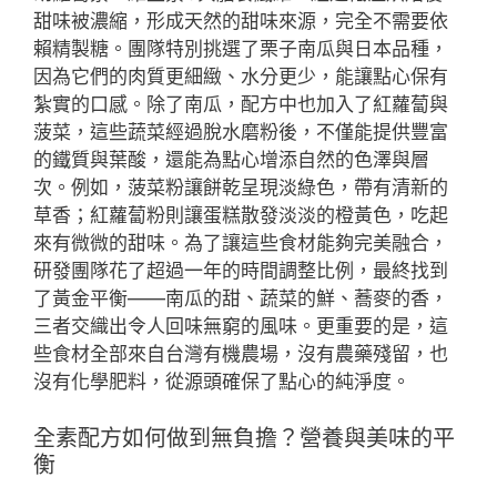
甜味被濃縮，形成天然的甜味來源，完全不需要依
賴精製糖。團隊特別挑選了栗子南瓜與日本品種，
因為它們的肉質更細緻、水分更少，能讓點心保有
紮實的口感。除了南瓜，配方中也加入了紅蘿蔔與
菠菜，這些蔬菜經過脫水磨粉後，不僅能提供豐富
的鐵質與葉酸，還能為點心增添自然的色澤與層
次。例如，菠菜粉讓餅乾呈現淡綠色，帶有清新的
草香；紅蘿蔔粉則讓蛋糕散發淡淡的橙黃色，吃起
來有微微的甜味。為了讓這些食材能夠完美融合，
研發團隊花了超過一年的時間調整比例，最終找到
了黃金平衡——南瓜的甜、蔬菜的鮮、蕎麥的香，
三者交織出令人回味無窮的風味。更重要的是，這
些食材全部來自台灣有機農場，沒有農藥殘留，也
沒有化學肥料，從源頭確保了點心的純淨度。
全素配方如何做到無負擔？營養與美味的平
衡