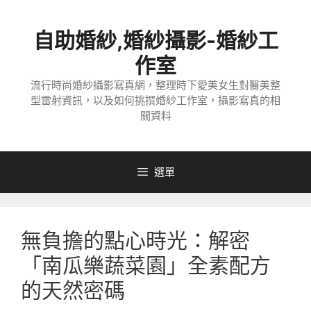
跳
至
自助婚紗,婚紗攝影-婚紗工
主
要
作室
內
流行時尚婚紗攝影寫真網，整理時下愛美女生對醫美整
容
型雷射資訊，以及如何挑撰婚紗工作室，攝影寫真的相
關資料
選單
無負擔的點心時光：解密
「南瓜樂蔬菜園」全素配方
的天然密碼