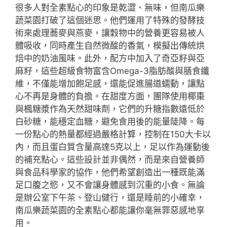
很多人對全素點心的印象是乾澀、無味，但南瓜樂
蔬菜園打破了這個迷思。他們運用了特殊的發酵技
術來處理蕎麥與燕麥，讓穀物中的營養更容易被人
體吸收，同時產生自然微酸的香氣，模擬出傳統烘
焙中的奶油風味。此外，配方中加入了奇亞籽與亞
麻籽，這些超級食物富含Omega-3脂肪酸與膳食纖
維，不僅能增加飽足感，還能促進腸道蠕動，讓點
心不再是身體的負擔。在甜度方面，團隊使用椰棗
與楓糖漿作為天然甜味劑，它們的升糖指數遠低於
白砂糖，能穩定血糖，避免食用後的能量陡降。每
一份點心的熱量都經過嚴格計算，控制在150大卡以
內，而且蛋白質含量高達5克以上，足以作為運動後
的補充點心。這些設計並非偶然，而是來自營養師
與食品科學家的協作，他們希望創造出一種既能滿
足口腹之慾，又不會讓身體感到沉重的小食。無論
是辦公室下午茶、登山健行，還是睡前的小確幸，
南瓜樂蔬菜園的全素點心都能讓你毫無罪惡感地享
用。