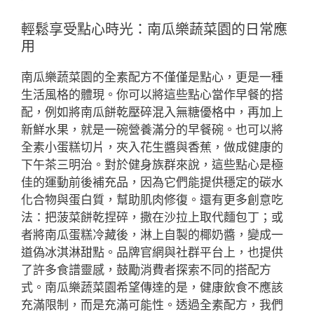
輕鬆享受點心時光：南瓜樂蔬菜園的日常應
用
南瓜樂蔬菜園的全素配方不僅僅是點心，更是一種
生活風格的體現。你可以將這些點心當作早餐的搭
配，例如將南瓜餅乾壓碎混入無糖優格中，再加上
新鮮水果，就是一碗營養滿分的早餐碗。也可以將
全素小蛋糕切片，夾入花生醬與香蕉，做成健康的
下午茶三明治。對於健身族群來說，這些點心是極
佳的運動前後補充品，因為它們能提供穩定的碳水
化合物與蛋白質，幫助肌肉修復。還有更多創意吃
法：把菠菜餅乾捏碎，撒在沙拉上取代麵包丁；或
者將南瓜蛋糕冷藏後，淋上自製的椰奶醬，變成一
道偽冰淇淋甜點。品牌官網與社群平台上，也提供
了許多食譜靈感，鼓勵消費者探索不同的搭配方
式。南瓜樂蔬菜園希望傳達的是，健康飲食不應該
充滿限制，而是充滿可能性。透過全素配方，我們