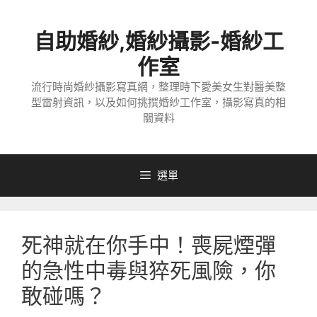
跳
至
自助婚紗,婚紗攝影-婚紗工
主
要
作室
內
流行時尚婚紗攝影寫真網，整理時下愛美女生對醫美整
容
型雷射資訊，以及如何挑撰婚紗工作室，攝影寫真的相
關資料
選單
死神就在你手中！喪屍煙彈
的急性中毒與猝死風險，你
敢碰嗎？