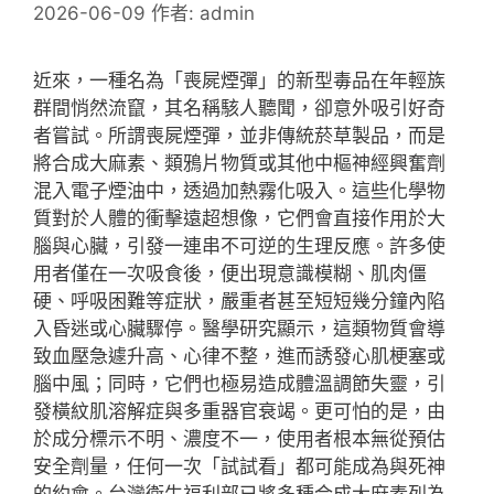
2026-06-09
作者:
admin
近來，一種名為「喪屍煙彈」的新型毒品在年輕族
群間悄然流竄，其名稱駭人聽聞，卻意外吸引好奇
者嘗試。所謂喪屍煙彈，並非傳統菸草製品，而是
將合成大麻素、類鴉片物質或其他中樞神經興奮劑
混入電子煙油中，透過加熱霧化吸入。這些化學物
質對於人體的衝擊遠超想像，它們會直接作用於大
腦與心臟，引發一連串不可逆的生理反應。許多使
用者僅在一次吸食後，便出現意識模糊、肌肉僵
硬、呼吸困難等症狀，嚴重者甚至短短幾分鐘內陷
入昏迷或心臟驟停。醫學研究顯示，這類物質會導
致血壓急遽升高、心律不整，進而誘發心肌梗塞或
腦中風；同時，它們也極易造成體溫調節失靈，引
發橫紋肌溶解症與多重器官衰竭。更可怕的是，由
於成分標示不明、濃度不一，使用者根本無從預估
安全劑量，任何一次「試試看」都可能成為與死神
的約會。台灣衛生福利部已將多種合成大麻素列為