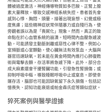
用強度可能是天然大麻的數十倍甚至上百倍。當受
體被過度激活，神經傳導物質如多巴胺、正腎上腺
素大量釋放，導致交感神經系統失控。患者首先會
感到心悸、胸悶、頭暈，接著出現妄想、幻覺或極
度焦慮；這些精神症狀常伴隨暴力或自殘行為，使
旁觀者誤以為是「喪屍化」現象。然而，真正的致
命點在於心血管系統的崩潰。短時間內血壓急遽波
動，可能誘發主動脈剝離或惡性心律不整，例如心
室頻脈或心室顫動，使心臟無法有效泵血，大腦與
器官迅速缺氧。若未能在黃金時間內進行心肺復甦
術與電擊去顫，存活率將急遽下降。此外，部分合
成大麻素還會干擾腎臟功能，引發急性腎損傷；或
抑制呼吸中樞，導致睡眠呼吸中止或窒息。即使幸
運存活，腦部也可能因缺氧留下永久損傷，包括記
憶喪失、認知功能衰退或帕金森氏症等類似症狀。
猝死案例與醫學證據