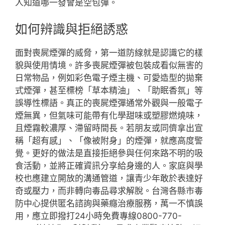
人知道哪一發會是空包彈。
如何辨識與拒絕誘惑
面對喪屍煙彈的威脅，第一道防線就是認識它的樣
貌與使用情境。許多喪屍煙彈被包裝成看似無害的
日常物品，例如彩色電子煙主機、可愛造型的拋棄
式煙彈，甚至標榜「草本精油」、「助眠香氛」等
誤導性標語。真正的喪屍煙彈通常外觀與一般電子
煙無異，但氣味可能帶有化學甜味或塑膠燃燒味，
且煙霧較濃厚、滯留時間長。若朋友或同儕拿出宣
稱「超有感」、「像被附身」的煙彈，就應高度警
覺。更好的做法是直接拒絕參與任何來路不明的吸
食活動，並將正確資訊分享給身邊的人。家庭與學
校也應建立開放的溝通管道，讓青少年敢於表達好
奇或壓力，而非轉向毒品尋求解脫。台灣各縣市毒
防中心提供匿名諮詢與藥癮治療服務，萬一不慎誤
用，應立即撥打24小時免費專線0800-770-