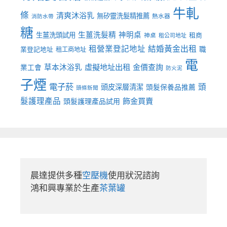
牛軋
條
清爽沐浴乳
無矽靈洗髮精推薦
熱水器
消防水帶
糖
生薑洗髮精
神明桌
生薑洗頭試用
租商
神桌
租公司地址
租營業登記地址
結婚黃金出租
職
業登記地址
租工商地址
電
虛擬地址出租
金價查詢
草本沐浴乳
業工會
防火泥
子煙
電子菸
頭
頭皮深層清潔
頭髮保養品推薦
頭條新聞
髮護理產品
飾金買賣
頭髮護理產品試用
晨達提供多種
空壓機
使用狀況諮詢

鴻和興專業於生產
茶葉罐