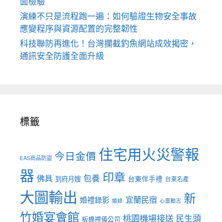
面檢驗
演練不只是流程跑一遍：如何驗證生物安全事故
應變程序與資源配置的完整韌性
科技聯防再進化！台灣攔截釣魚網站成效揭密，
通訊安全防護全面升級
標籤
住宅用火災警報
今日金價
EAS商品防盜
器
印章
佛具
包養
到府月嫂
台東伴手禮
台東名產
大圖輸出
新
宜蘭民宿
婚禮錄影
婚錄
心靈勵志
竹婚宴會館
桃園機場接送
民生頭
板橋禮儀公司