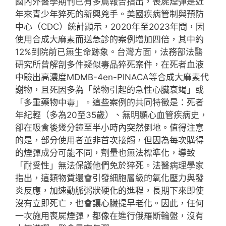
國內外醫學期刊已有多篇報告指出，喪屍煙彈是近
年來青少年猝死的新興兇手。美國疾病管制與預防
中心（CDC）統計顯示，2020年至2023年間，因
使用合成大麻素而送急診的案例增加四倍，其中約
12%到院前已無生命跡象。台灣方面，法務部法醫
研究所曾解剖多件疑似毒品猝死案件，在死者血液
中驗出高濃度MDMB-4en-PINACA等合成大麻素代
謝物，且死因多為「藥物引起的急性心臟衰竭」或
「多重藥物中毒」。這些案例的共同特徵是：死者
年紀輕（多為20至35歲）、無明顯心血管疾病史，
卻在吸食後幾分鐘至半小時內突然倒地。值得注意
的是，部分使用者並非首次接觸，但因為每次購得
的煙彈成分可能不同，劑量也無法標準化，導致
「耐受性」無法保護他們免於猝死。法醫病理學家
指出，這類物質還會引發細胞層級的氧化壓力與發
炎反應，加速動脈粥狀硬化的進程，長期下來即使
沒有立即死亡，也會讓心臟提早老化。因此，任何
一次施用喪屍煙彈，都像在進行俄羅斯輪盤，沒有