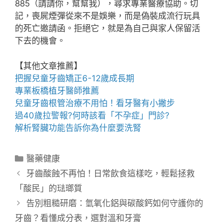
885（請請你，幫幫我），尋求專業醫療協助。切
記，喪屍煙彈從來不是娛樂，而是偽裝成流行玩具
的死亡邀請函。拒絕它，就是為自己與家人保留活
下去的機會。
【其他文章推薦】
把握
兒童牙齒矯正
6-12歲成長期
專業
板橋植牙
醫師推薦
兒童牙齒根管治療
不用怕！看牙醫有小撇步
過40歲拉警報?何時該看「
不孕症
」門診?
解析腎臟功能告訴你為什麼要
洗腎
分
醫藥健康
類
牙齒酸蝕不再怕！日常飲食這樣吃，輕鬆拯救
「酸民」的琺瑯質
告別粗糙研磨：氫氧化鋁與碳酸鈣如何守護你的
牙齒？看懂成分表，選對溫和牙膏