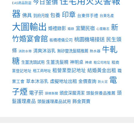
住宅用火災警報
今日金價
EAS商品防盜
器
印章
佛具
包養
到府月嫂
台東伴手禮
台東名產
大圖輸出
新
宜蘭民宿
婚禮錄影
婚錄
心靈勵志
竹婚宴會館
桃園機場接送
民生頭
板橋禮儀公司
牛軋
條
清爽沐浴乳
無矽靈洗髮精推薦
熱水器
消防水帶
糖
生薑洗髮精
神明桌
生薑洗頭試用
租商
神桌
租公司地址
租營業登記地址
結婚黃金出租
職
業登記地址
租工商地址
電
虛擬地址出租
金價查詢
草本沐浴乳
業工會
防火泥
子煙
電子菸
頭
頭皮深層清潔
頭髮保養品推薦
頭條新聞
髮護理產品
飾金買賣
頭髮護理產品試用