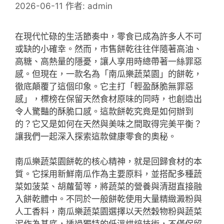
2026-06-11
作者:
admin
在現代忙碌的生活節奏中，零食已成為許多人不可
或缺的小確幸。然而，市售餅乾往往伴隨著高油、
高糖、高熱量的隱憂，讓人享用時總帶著一絲罪惡
感。但現在，一款名為「南瓜樂蔬菜園」的餅乾，
徹底顛覆了這個印象。它主打「輕盈酥脆無罪惡
感」，標榜在保留天然食材原味的同時，也創造出
令人驚豔的酥脆口感。這款餅乾究竟是如何辦到
的？它又是如何在天然與美味之間取得完美平衡？
讓我們一起深入探索這款健康零食的奧秘。
南瓜樂蔬菜園餅乾的核心精神，就是回歸食材的本
質。它採用新鮮南瓜作為主要原料，並搭配多種蔬
菜如菠菜、胡蘿蔔等，將蔬菜的營養與清甜直接融
入餅乾體中。不同於一般餅乾使用大量精緻澱粉與
人工香料，南瓜樂蔬菜園選擇以天然穀物粉與蔬菜