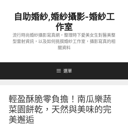
跳
至
自助婚紗,婚紗攝影-婚紗工
主
要
作室
內
流行時尚婚紗攝影寫真網，整理時下愛美女生對醫美整
容
型雷射資訊，以及如何挑撰婚紗工作室，攝影寫真的相
關資料
選單
輕盈酥脆零負擔！南瓜樂蔬
菜園餅乾，天然與美味的完
美邂逅