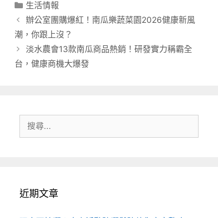
分
生活情報
類
辦公室團購爆紅！南瓜樂蔬菜園2026健康新風
潮，你跟上沒？
淡水農會13款南瓜商品熱銷！研發實力稱霸全
台，健康商機大爆發
搜
尋:
近期文章