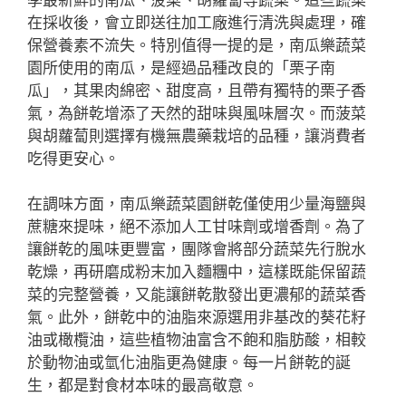
在採收後，會立即送往加工廠進行清洗與處理，確
保營養素不流失。特別值得一提的是，南瓜樂蔬菜
園所使用的南瓜，是經過品種改良的「栗子南
瓜」，其果肉綿密、甜度高，且帶有獨特的栗子香
氣，為餅乾增添了天然的甜味與風味層次。而菠菜
與胡蘿蔔則選擇有機無農藥栽培的品種，讓消費者
吃得更安心。
在調味方面，南瓜樂蔬菜園餅乾僅使用少量海鹽與
蔗糖來提味，絕不添加人工甘味劑或增香劑。為了
讓餅乾的風味更豐富，團隊會將部分蔬菜先行脫水
乾燥，再研磨成粉末加入麵糰中，這樣既能保留蔬
菜的完整營養，又能讓餅乾散發出更濃郁的蔬菜香
氣。此外，餅乾中的油脂來源選用非基改的葵花籽
油或橄欖油，這些植物油富含不飽和脂肪酸，相較
於動物油或氫化油脂更為健康。每一片餅乾的誕
生，都是對食材本味的最高敬意。