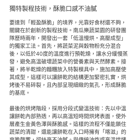
獨特製程技術，酥脆口感不油膩
要達到「輕盈酥脆」的境界，光靠好食材還不夠，
關鍵在於創新的製程技術。南瓜樂蔬菜園的研發團
隊歷時兩年，開發出一套「低溫慢烘・高壓成型」
的獨家工法。首先，將蔬菜泥與穀物粉充分混合
後，以低於40度的溫度進行預乾燥，讓水分緩慢蒸
發，避免高溫破壞蔬菜中的營養素與天然酵素。接
著，將半乾燥的麵糰放入特製模具中，施加高壓使
其成型，這樣可以讓餅乾的結構更加緊密扎實，烘
烤後不易碎裂，且內部呈現細緻的氣孔，形成酥脆
的基底。
最後的烘烤階段，採用分段式變溫技術：先以中溫
讓餅乾內部熟透，再以高溫短時間烘烤表面，使外
層產生金黃色澤與酥脆感。這樣的流程不僅能鎖住
蔬菜的清甜，還能讓餅乾在入口時擁有「喀滋」的
爽脆聲響，卻絲毫不油膩。與傳統油炸或高溫烘烤