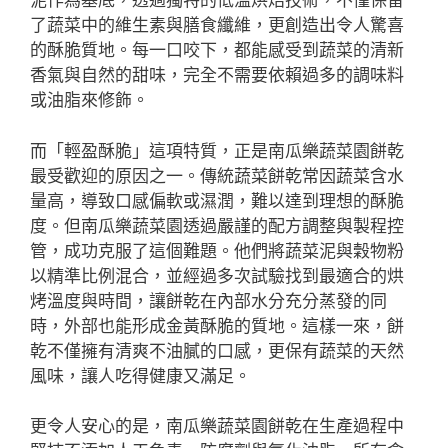
泥作為基底，透過獨特的低溫烘焙技術，不僅保留
了蔬菜中的維生素與膳食纖維，更創造出令人驚喜
的酥脆質地。每一口咬下，都能感受到蔬菜的清新
香氣與自然的甜味，完全不需要依賴過多的調味料
或油脂來修飾。
而「輕盈酥脆」這項特質，正是南瓜樂蔬菜園餅乾
最受歡迎的原因之一。傳統蔬菜餅乾常因蔬菜含水
量高，導致口感偏軟或濕潤，難以達到理想的酥脆
度。但南瓜樂蔬菜園透過嚴謹的配方調整與製程控
管，成功克服了這個難題。他們將蔬菜泥與穀物粉
以精準比例混合，並經過多次試驗找到最適合的烘
烤溫度與時間，讓餅乾在內部水分充分蒸發的同
時，外部也能形成金黃酥脆的質地。這樣一來，餅
乾不僅擁有清爽不油膩的口感，更保有蔬菜的天然
風味，讓人吃得健康又滿足。
更令人安心的是，南瓜樂蔬菜園餅乾在生產過程中