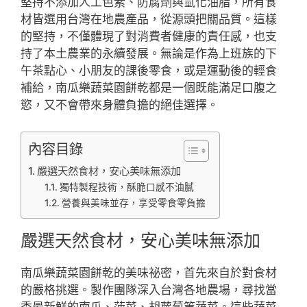
堅持不添加人工色素、防腐劑與氫化油脂，所有食
材皆選用台灣在地農產品，從源頭把關品質。這樣
的堅持，不僅體現了對消費者健康的責任感，也支
持了本土農業的永續發展。無論是作為上班族的下
午茶點心、小朋友的課後零食，或是運動後的輕食
補給，南瓜樂蔬菜園餅乾都是一個既能滿足口腹之
慾，又不會帶來身體負擔的絕佳選擇。
內容目錄
嚴選天然食材，安心美味無添加
獨特製程技術，酥脆口感不油膩
營養與美味並存，享受零食零負擔
嚴選天然食材，安心美味無添加
南瓜樂蔬菜園餅乾的美味祕密，首先來自於對食材
的嚴格挑選。製作團隊深入台灣各地農場，尋找當
季最新鮮的南瓜、菠菜、胡蘿蔔等蔬菜。這些蔬菜