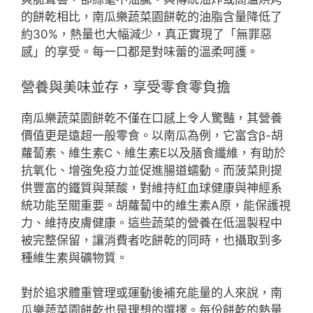
的餅乾相比，南瓜樂蔬菜園餅乾的油脂含量降低了
約30%，熱量也大幅減少，真正實現了「無罪惡
感」的享受。每一口都是對味蕾的溫柔呵護。
營養與美味並存，享受零食零負擔
南瓜樂蔬菜園餅乾不僅在口感上令人驚豔，其營養
價值更是遠超一般零食。以南瓜為例，它富含β-胡
蘿蔔素、維生素C、維生素E以及膳食纖維，有助於
抗氧化、增強免疫力並促進腸道蠕動。而菠菜則提
供豐富的鐵質與葉酸，對維持紅血球健康與神經系
統功能至關重要。胡蘿蔔中的維生素A原，能保護視
力、維持皮膚健康。這些蔬菜的營養在低溫製程中
被完整保留，讓消費者吃餅乾的同時，也攝取到多
種維生素與礦物質。
對於追求體重管理或運動後補充能量的人來說，南
瓜樂蔬菜園餅乾也是理想的選擇。每份餅乾的熱量