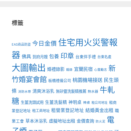
標籤
住宅用火災警報
今日金價
EAS商品防盜
器
印章
佛具
包養
到府月嫂
台東伴手禮
台東名產
大圖輸出
新
宜蘭民宿
婚禮錄影
婚錄
心靈勵志
竹婚宴會館
桃園機場接送
民生頭
板橋禮儀公司
牛軋
條
清爽沐浴乳
無矽靈洗髮精推薦
熱水器
消防水帶
糖
生薑洗髮精
神明桌
生薑洗頭試用
租商
神桌
租公司地址
租營業登記地址
結婚黃金出租
職
業登記地址
租工商地址
電
虛擬地址出租
金價查詢
草本沐浴乳
業工會
防火泥