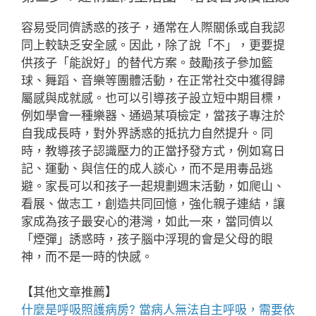
容易受同儕誘惑的孩子，通常在人際關係或自我認
同上較缺乏安全感。因此，除了說「不」，更要提
供孩子「能說好」的替代方案。鼓勵孩子參加籃
球、舞蹈、音樂等團體活動，在正常社交中獲得歸
屬感與成就感。也可以引導孩子設立短中期目標，
例如學會一種樂器、通過某項檢定，當孩子專注於
自我成長時，對外界誘惑的抵抗力自然提升。同
時，教導孩子認識壓力的正當抒發方式，例如寫日
記、運動、與信任的成人談心，而不是用毒品逃
避。家長可以和孩子一起規劃週末活動，如爬山、
看展、做志工，創造共同回憶，強化親子連結，讓
家成為孩子最安心的港灣，如此一來，當同儕以
「煙彈」誘惑時，孩子腦中浮現的會是父母的眼
神，而不是一時的快感。
【其他文章推薦】
什麼是
呼吸照護
病房? 當病人無法自主呼吸，需要依