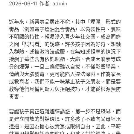
2026-06-11
作者:
admin
近年來，新興毒品層出不窮，其中「煙彈」形式的
毒品（例如電子煙油混合毒品）以偽裝性高、氣味
不明顯的特性，輕易滲入青少年社交圈，成為同儕
之間「試試看」的誘惑。許多孩子因為好奇、想融
入群體、或被激將法說服，在無知或輕率的情況下
接觸了這些含有依託咪酯、大麻、合成大麻素等成
分的煙彈，一旦上癮便難以自拔，不僅影響學業、
情緒與大腦發育，更可能陷入違法深淵。作為家長
或教育者，我們不能一味禁止孩子交朋友，而是要
教導他們具備判斷力與拒絕技巧，才能從根源預防
毒害。
要讓孩子真正遠離煙彈誘惑，第一步不是恐嚇，而
是建立開放的對話環境。許多孩子不敢向父母坦承
遭遇，是因為擔心被責罵或限制自由。因此，平時