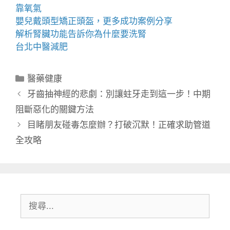
靠氧氣
嬰兒戴
頭型
矯正頭盔，更多成功案例分享
解析腎臟功能告訴你為什麼要
洗腎
台北中醫減肥
分
醫藥健康
類
牙齒抽神經的悲劇：別讓蛀牙走到這一步！中期
阻斷惡化的關鍵方法
目睹朋友碰毒怎麼辦？打破沉默！正確求助管道
全攻略
搜
尋: