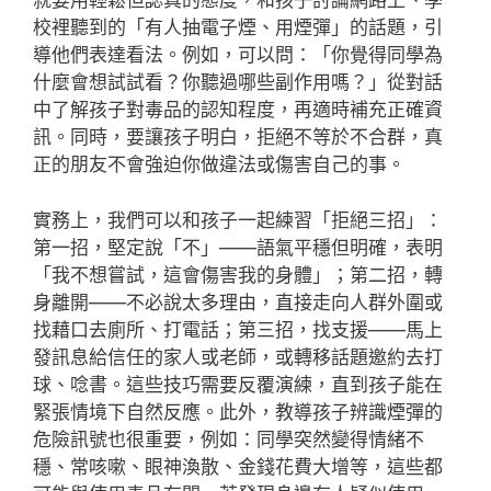
就要用輕鬆但認真的態度，和孩子討論網路上、學
校裡聽到的「有人抽電子煙、用煙彈」的話題，引
導他們表達看法。例如，可以問：「你覺得同學為
什麼會想試試看？你聽過哪些副作用嗎？」從對話
中了解孩子對毒品的認知程度，再適時補充正確資
訊。同時，要讓孩子明白，拒絕不等於不合群，真
正的朋友不會強迫你做違法或傷害自己的事。
實務上，我們可以和孩子一起練習「拒絕三招」：
第一招，堅定說「不」——語氣平穩但明確，表明
「我不想嘗試，這會傷害我的身體」；第二招，轉
身離開——不必說太多理由，直接走向人群外圍或
找藉口去廁所、打電話；第三招，找支援——馬上
發訊息給信任的家人或老師，或轉移話題邀約去打
球、唸書。這些技巧需要反覆演練，直到孩子能在
緊張情境下自然反應。此外，教導孩子辨識煙彈的
危險訊號也很重要，例如：同學突然變得情緒不
穩、常咳嗽、眼神渙散、金錢花費大增等，這些都