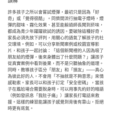
誤解
許多孩子之所以會嘗試煙彈，最初只是因為「好
奇」或「覺得很酷」。同儕間流行抽電子煙時，煙
彈的甜味、霧化效果、甚至能躲過師長聞到菸味，
都成為青少年躍躍欲試的誘因。要破除這種好奇，
家長必須先放下評判，用關心的語氣了解孩子的社
交環境。例如，可以分享新聞案例或校園宣導影
片，和孩子一起討論：「這個新聞裡的人因為吸了
朋友給的煙彈，後來身體出了什麼問題？」讓孩子
從真實案例中看到後果，而不是只聽抽象的道理。
同時，教導孩子區分「朋友」和「損友」——真心
為彼此好的人，不會用「不抽就是不夠意思」來情
感勒索。家長可以和孩子訂定「安全密碼」，當孩
子在尷尬場合需要脫身時，可以用事先約好的暗語
（例如發訊息「我肚子痛」）讓家長打電話來救
援。這樣的練習能讓孩子感覺到背後有靠山，拒絕
時更有底氣。