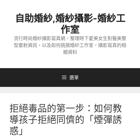
跳
至
自助婚紗,婚紗攝影-婚紗工
主
要
作室
內
流行時尚婚紗攝影寫真網，整理時下愛美女生對醫美整
容
型雷射資訊，以及如何挑撰婚紗工作室，攝影寫真的相
關資料
選單
拒絕毒品的第一步：如何教
導孩子拒絕同儕的「煙彈誘
惑」