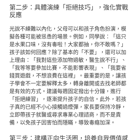
第二步：具體演練「拒絕技巧」，強化實戰
反應
光說不練難以內化，父母可以和孩子角色扮演，模
擬各種可能被慫恿的場景。例如，同學說：「這只
是水果口味，沒有毒啦！大家都抽，你不敢嗎？」
孩子該如何回應？除了基本的「不要」，還可以加
上理由：「我對這些添加物過敏，醫生說不行」、
「我等等要參加比賽，不能影響表現」、「我要省
錢買遊戲，不想浪費在這裡」。最重要的是，讓孩
子學會不一定要解釋太多，轉身離開或去找老師都
是有效的方式。建議每週固定撥出十分鐘，進行
「拒絕練習」，逐漸提升孩子的自信。此外，若孩
子真的已經不小心接觸過煙彈，家長要保持冷靜，
立即帶孩子就醫或尋求專業心理諮商，而不是責
備，以免孩子因害怕而隱瞞，導致毒癮加深。
第三步：建構正向生活圈，培養自我價值感