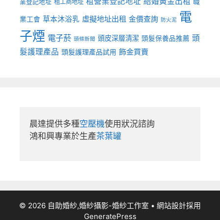
租營業登記地址
結婚黃金出租
職
業登記地址
租工商地址
電
虛擬地址出租
金價查詢
草本沐浴乳
業工會
防火泥
子煙
電子菸
頭
頭皮深層清潔
頭髮保養品推薦
頭條新聞
髮護理產品
飾金買賣
頭髮護理產品試用
晨達提供多種
空壓機
使用狀況諮詢

鴻和興專業於生產
茶葉罐
© 2026 自助婚紗,婚紗攝影-婚紗工作室
• 網站設計採用
GeneratePress