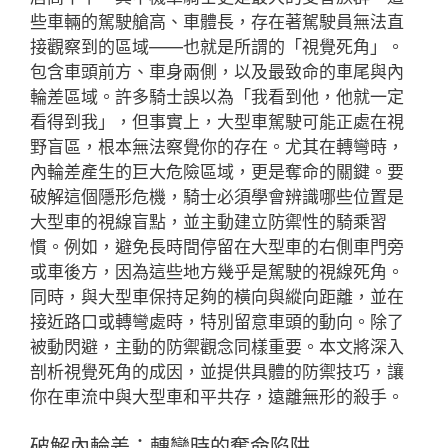
些車輛的駕駛艙高、車體長，存在著駕駛員無法直
接觀察到的區域——也就是所謂的「視覺死角」。
包含車頭前方、車身兩側，以及最致命的車尾與內
輪差區域。許多騎士誤以為「我看到他，他就一定
看得到我」，但事實上，大型車駕駛可能正處在視
野盲區，根本無法察覺你的存在。尤其在轉彎時，
內輪差產生的巨大危險區域，更是奪命的關鍵。要
破解這個隱形危機，騎士必須學會辨識哪些位置是
大型車的視線盲點，並主動建立防禦性的騎乘習
慣。例如，避免長時間停留在大型車的右側車門旁
或車後方，因為這些地方幾乎是駕駛的視線死角。
同時，與大型車保持足夠的橫向與縱向距離，並在
接近路口或轉彎處時，特別留意車頭的動向。除了
被動閃避，主動的防禦觀念同樣重要。本文將深入
剖析視覺死角的成因，並提供具體的防禦技巧，讓
你在車流中與大型車和平共存，遠離無形的殺手。
破解內輪差：轉彎時的奪命陷阱