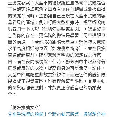
士應先觀察：大型車的後視鏡位置為何？駕駛是否
正在轉頭確認死角？車身有無任何轉彎或變換車道
的徵兆？同時，主動讓自己出現在大型車駕駛的容
易看見的區域：例如行經大型車旁時，短暫輕鳴喇
叭或閃一下大燈（但切勿長鳴或亂閃），讓駕駛注
意到你的存在。更進階的做法是學習「同車道跟車
間的溝通」：若你必須跟隨大型車，請保持與駕駛
水平高度相近的位置（如左側車窗旁），並在變換
車道或超車前，確認駕駛有明顯的減速或讓行意
圖。而在夜間或視線不佳時，務必開啟車燈與穿著
鮮豔或反光的衣物，提高自身的可辨識度。記住，
大型車的駕駛並非故意無視你，而是它們的設計限
製造成了視覺盲區。唯有理解這些限制，並用主動
的防禦心態去應對，才能真正守護自己的騎乘安
全。
【精選推薦文章】
告別手洗牌的煩惱！全新
電動麻將桌
，牌咖聚會神