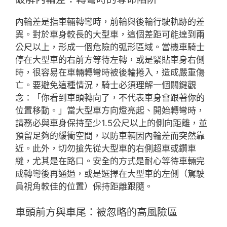
內輪差是指車輛轉彎時，前輪與後輪行駛軌跡的差
異。對於車身較長的大型車，這個差距可能達到兩
公尺以上，形成一個危險的弧形區域。當機車騎士
停在大型車的右前方等待左轉，或是緊貼車身右側
時，很容易在車輛轉彎時被後輪捲入，造成嚴重傷
亡。要避免這種情況，騎士必須理解一個關鍵觀
念：「你看到車頭轉向了，不代表車身會跟著你的
位置移動。」當大型車方向燈亮起、開始轉彎時，
請務必與車身保持至少1.5公尺以上的側向距離，並
預留足夠的緩衝空間，以防車輛因內輪差而突然靠
近。此外，切勿搶先從大型車的右側超車或鑽車
縫，尤其是在路口。安全的方式是耐心等待車輛完
成轉彎後再通過，或是選擇在大型車的左側（駕駛
員視角較佳的位置）保持距離跟隨。
車頭前方與車尾：被忽略的高風險區