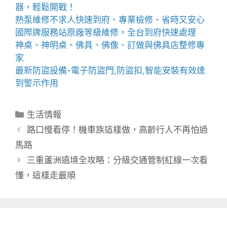
器，輕鬆開戰！
熱泵維修
不求人快速到府、專業檢修、省時又安心
國際牌服務站
原廠等級維修，全台到府快速處理
神桌、
神明桌
、
佛具
、佛像、訂做與
佛具店
整修專
家
最新防盜設備-
電子防盜門
,
防盜扣
,智能安裝有效達
到警示作用
分
生活情報
類
路口慢看停！機車族這樣做，高齡行人不再怕過
馬路
三重蘆洲遶境全攻略：分級交通管制紅線一次看
懂，這樣走最順