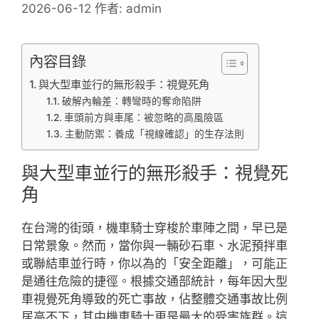
2026-06-12
作者:
admin
內容目錄
與大型車並行的無形殺手：視覺死角
破解內輪差：轉彎時的奪命陷阱
車頭前方與車尾：被忽略的高風險區
主動防禦：養成「視線確認」的生存法則
與大型車並行的無形殺手：視覺死
角
在台灣的街頭，機車騎士穿梭於車陣之間，早已是
日常景象。然而，當你與一輛砂石車、水泥預拌車
或聯結車並行時，你以為的「安全距離」，可能正
是通往危險的捷徑。根據交通部統計，每年因大型
車視覺死角導致的死亡事故，佔整體交通事故比例
居高不下，其中機車騎士更是最大的受害族群。這