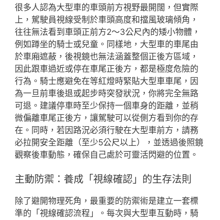
很多人認為大型車的車頭前方視野最開闊，但實際
上，駕駛員視線受制於車頭高度和擋風玻璃傾角，
往往無法看到車頭正前方2～3公尺內的矮小物體，
例如蹲坐的騎士或兒童。同樣地，大型車的車尾由
於車廂遮蔽，後視鏡也無法涵蓋整個正後方區域，
因此跟車過近或停在車尾正後方，都是極度危險的
行為。騎士應避免在等紅燈時緊貼大型車車尾，因
為一旦前車後退或起步時突發狀況，你將完全無路
可退。建議停車時至少保持一個車身的距離，並稍
微偏離車尾正後方，讓駕駛可以從側方看到你的存
在。同時，若因路況必須行駛在大型車前方，請務
必拉開安全距離（至少5公尺以上），並透過後照鏡
觀察後車動態，確保自己處於可靈活閃避的位置。
主動防禦：養成「視線確認」的生存法則
除了避開物理死角，最重要的防禦術是建立一套標
準的「視線確認流程」。每次與大型車互動時，騎