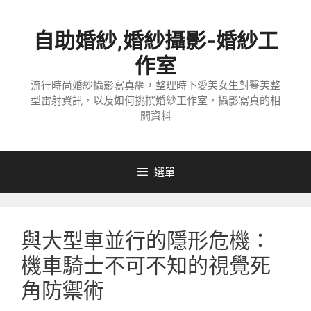
跳
至
自助婚紗,婚紗攝影-婚紗工
主
要
作室
內
流行時尚婚紗攝影寫真網，整理時下愛美女生對醫美整
容
型雷射資訊，以及如何挑撰婚紗工作室，攝影寫真的相
關資料
選單
與大型車並行的隱形危機：
機車騎士不可不知的視覺死
角防禦術