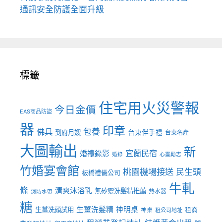
通訊安全防護全面升級
標籤
住宅用火災警報
今日金價
EAS商品防盜
器
印章
佛具
包養
到府月嫂
台東伴手禮
台東名產
大圖輸出
新
宜蘭民宿
婚禮錄影
婚錄
心靈勵志
竹婚宴會館
桃園機場接送
民生頭
板橋禮儀公司
牛軋
條
清爽沐浴乳
無矽靈洗髮精推薦
熱水器
消防水帶
糖
生薑洗髮精
神明桌
生薑洗頭試用
租商
神桌
租公司地址