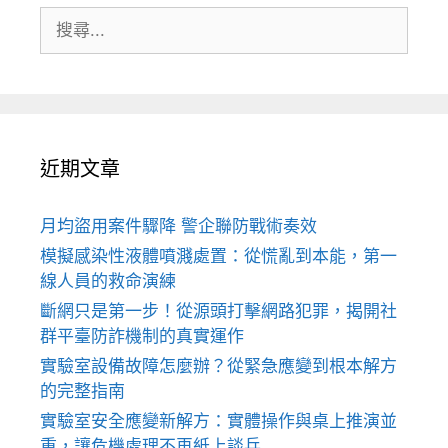
搜
尋:
近期文章
月均盜用案件驟降 警企聯防戰術奏效
模擬感染性液體噴濺處置：從慌亂到本能，第一
線人員的救命演練
斷網只是第一步！從源頭打擊網路犯罪，揭開社
群平臺防詐機制的真實運作
實驗室設備故障怎麼辦？從緊急應變到根本解方
的完整指南
實驗室安全應變新解方：實體操作與桌上推演並
重，讓危機處理不再紙上談兵