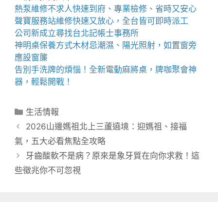
熱泵維修
不求人快速到府、專業檢修、省時又安心
聲寶服務站
維修快速又放心，全台皆可即時派工
公司新成立尋找
台北記帳士事務所
神明桌
保養方式木材忌潮濕、陽光照射，如置窗旁
應設窗簾
告別手洗牌的煩惱！全新
電動麻將桌
，牌咖聚會神
器，輕鬆開戰！
分
生活情報
類
2026山邊媽祖北上三蘆遶境：迎媽祖、接福
氣，五大必看焦點全攻略
牙齒酸軟不是病？原來是象牙質在向你求救！這
些徵兆你不可忽視