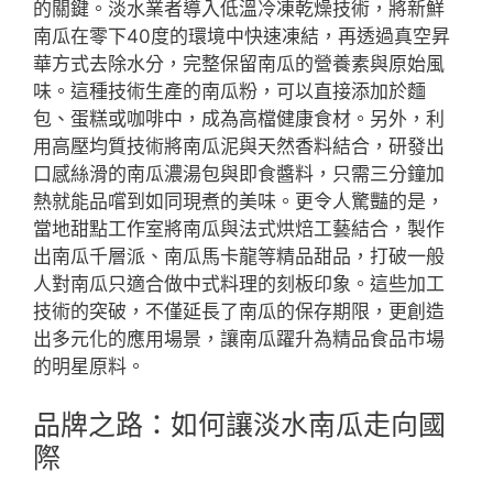
的關鍵。淡水業者導入低溫冷凍乾燥技術，將新鮮
南瓜在零下40度的環境中快速凍結，再透過真空昇
華方式去除水分，完整保留南瓜的營養素與原始風
味。這種技術生產的南瓜粉，可以直接添加於麵
包、蛋糕或咖啡中，成為高檔健康食材。另外，利
用高壓均質技術將南瓜泥與天然香料結合，研發出
口感絲滑的南瓜濃湯包與即食醬料，只需三分鐘加
熱就能品嚐到如同現煮的美味。更令人驚豔的是，
當地甜點工作室將南瓜與法式烘焙工藝結合，製作
出南瓜千層派、南瓜馬卡龍等精品甜品，打破一般
人對南瓜只適合做中式料理的刻板印象。這些加工
技術的突破，不僅延長了南瓜的保存期限，更創造
出多元化的應用場景，讓南瓜躍升為精品食品市場
的明星原料。
品牌之路：如何讓淡水南瓜走向國
際