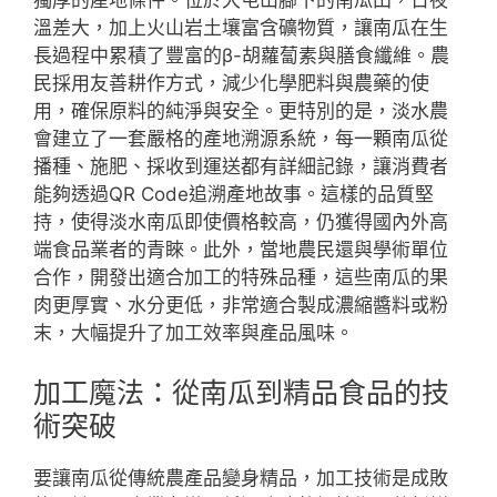
獨厚的產地條件。位於大屯山腳下的南瓜田，日夜
溫差大，加上火山岩土壤富含礦物質，讓南瓜在生
長過程中累積了豐富的β-胡蘿蔔素與膳食纖維。農
民採用友善耕作方式，減少化學肥料與農藥的使
用，確保原料的純淨與安全。更特別的是，淡水農
會建立了一套嚴格的產地溯源系統，每一顆南瓜從
播種、施肥、採收到運送都有詳細記錄，讓消費者
能夠透過QR Code追溯產地故事。這樣的品質堅
持，使得淡水南瓜即使價格較高，仍獲得國內外高
端食品業者的青睞。此外，當地農民還與學術單位
合作，開發出適合加工的特殊品種，這些南瓜的果
肉更厚實、水分更低，非常適合製成濃縮醬料或粉
末，大幅提升了加工效率與產品風味。
加工魔法：從南瓜到精品食品的技
術突破
要讓南瓜從傳統農產品變身精品，加工技術是成敗