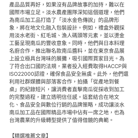
產品品質再好，如果沒有品牌故事的加持，難以在
國際市場立足。淡水農產團隊深知這個道理，他們
為南瓜加工品打造了「淡水金色傳說」的品牌形
象，將在地文化融入包裝設計。例如，禮盒外觀採
用淡水老街、紅毛城、漁人碼頭等元素，並以燙金
工藝呈現南瓜的豐收意象。同時，他們與日本料理
名廚合作，推出聯名款南瓜醬料，並在東京食品展
上設立極具台灣味的展攤，吸引國際買家目光。為
了符合出口國的法規，業者投入經費取得HACCP與
ISO22000認證，確保食品安全無虞。此外，他們還
利用社群媒體與部落客合作，拍攝「從產地到餐
桌」的紀錄短片，讓消費者直擊南瓜從採收到加工
的完整過程，建立透明信任感。這套結合在地文
化、食品安全與數位行銷的品牌策略，成功讓淡水
南瓜加工品在國際精品市場中佔有一席之地，也為
台灣農業的升級轉型提供了值得借鏡的典範。
【精選推薦文章】