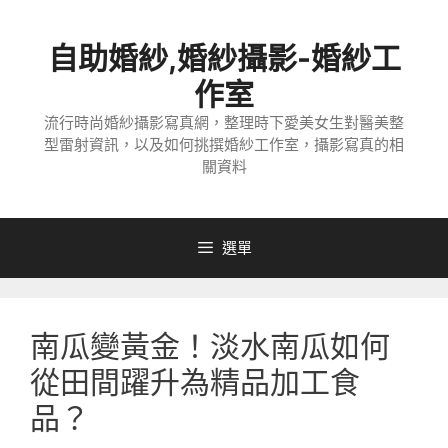
跳
至
自助婚紗,婚紗攝影-婚紗工
主
要
作室
內
流行時尚婚紗攝影寫真網，整理時下愛美女生對醫美整
容
型雷射資訊，以及如何挑撰婚紗工作室，攝影寫真的相
關資料
選單
南瓜變黃金！淡水南瓜如何
從田間躍升為精品加工食
品？