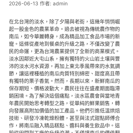
2026-06-13
作者:
admin
在北台灣的淡水，除了夕陽與老街，這幾年悄悄崛
起一股金色的農業革命。過去被視為傳統農作物的
南瓜，如今華麗轉身，成為精品加工食品市場的新
寵。這條從產地到餐桌的升級之路，不僅改變了農
民的命運，更為台灣農業提供了全新的商業模式。
淡水因鄰近大屯山系，擁有獨特的火山岩土壤與豐
沛的淡水河水資源，再加上東北季風帶來的水氣調
節，讓這裡種植的南瓜肉質特別綿密、甜度高且帶
有獨特的栗子香氣。然而，長期以來，新鮮南瓜的
保存期短、價格波動大，農民往往在盛產期面臨滯
銷困境。為了解決這個痛點，淡水區農會與當地青
年農民開始思考轉型之路，從單純的鮮果銷售，轉
向發展高附加價值的加工產品。他們引進低溫烘焙
技術、研發冷凍乾燥粉體，甚至與法式甜點師傅合
作，將南瓜融入精品糕點、醬料與養生飲品中。這
股從田間到工廠的升級浪潮，不僅讓南瓜的價值翻