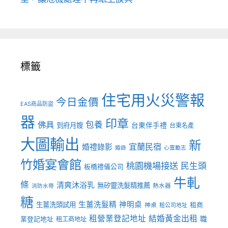
標籤
住宅用火災警報
今日金價
EAS商品防盜
器
印章
佛具
包養
到府月嫂
台東伴手禮
台東名產
大圖輸出
新
宜蘭民宿
婚禮錄影
婚錄
心靈勵志
竹婚宴會館
桃園機場接送
民生頭
板橋禮儀公司
牛軋
條
清爽沐浴乳
無矽靈洗髮精推薦
熱水器
消防水帶
糖
生薑洗髮精
神明桌
生薑洗頭試用
租商
神桌
租公司地址
租營業登記地址
結婚黃金出租
職
業登記地址
租工商地址