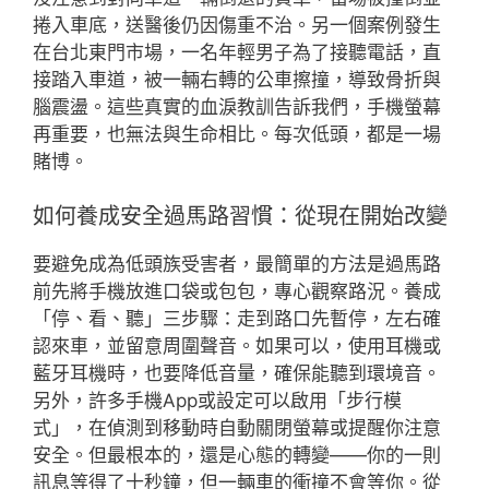
捲入車底，送醫後仍因傷重不治。另一個案例發生
在台北東門市場，一名年輕男子為了接聽電話，直
接踏入車道，被一輛右轉的公車擦撞，導致骨折與
腦震盪。這些真實的血淚教訓告訴我們，手機螢幕
再重要，也無法與生命相比。每次低頭，都是一場
賭博。
如何養成安全過馬路習慣：從現在開始改變
要避免成為低頭族受害者，最簡單的方法是過馬路
前先將手機放進口袋或包包，專心觀察路況。養成
「停、看、聽」三步驟：走到路口先暫停，左右確
認來車，並留意周圍聲音。如果可以，使用耳機或
藍牙耳機時，也要降低音量，確保能聽到環境音。
另外，許多手機App或設定可以啟用「步行模
式」，在偵測到移動時自動關閉螢幕或提醒你注意
安全。但最根本的，還是心態的轉變——你的一則
訊息等得了十秒鐘，但一輛車的衝撞不會等你。從