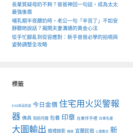
長輩質疑母奶不夠？爸爸神回一句話，成為太太
最強後盾
哺乳期半夜餵奶時，老公一句「辛苦了」不如安
靜聽她說話？揭開夫妻溝通的黃金心法
從手忙腳亂到從容應對：新手爸爸必學的拍嗝與
姿勢調整全攻略
標籤
住宅用火災警報
今日金價
EAS商品防盜
器
印章
佛具
包養
到府月嫂
台東伴手禮
台東名產
大圖輸出
新
宜蘭民宿
婚禮錄影
婚錄
心靈勵志