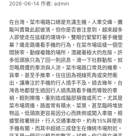
2026-06-14
作者:
admin
在台灣，菜市場路口總是充滿生機，人車交織、攤
販叫賣聲此起彼落。但你是否曾注意到，越來越多
人即使走在這樣的環境中，雙眼仍緊緊盯著手機螢
幕？邊走路邊看手機的行為，在菜市場這樣一個空
間狹窄、動線複雜的場所，潛藏著極大的危險。許
多低頭族只為了回一則訊息、滑一下社群動態，就
忽略周遭的車流與人流。菜市場路口常見的機車、
貨車、甚至手推車，往往因為視線死角或突然衝
出，讓專注於手機的行人措手不及。過去幾年，台
灣各地都發生過因行人過馬路看手機而導致的車
禍，輕則擦傷，重則造成腦部損傷或死亡。尤其是
菜市場周邊，路面常有積水、菜葉、甚至臨時堆放
物品，低頭族更容易因分心而跌倒或闖入車道。根
據警政署統計，行人交通事故中，約有15%與使用
手機有關，而其中超過三成發生在傳統市場附近。
這不是一個可以輕忽的數字。試想，你只是在滑手