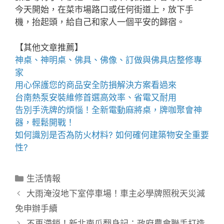
今天開始，在菜市場路口或任何街道上，放下手
機，抬起頭，給自己和家人一個平安的歸宿。
【其他文章推薦】
神桌、
神明桌
、
佛具
、佛像、訂做與
佛具店
整修專
家
用心保護您的商品安全
防損解決方案
看過來
台南熱泵
安裝維修首選高效率、省電又耐用
告別手洗牌的煩惱！全新
電動麻將桌
，牌咖聚會神
器，輕鬆開戰！
如何識別是否為
防火材料
? 如何確何建築物安全重要
性?
分
生活情報
類
大雨淹沒地下室停車場！車主必學牌照稅天災減
免申辦手續
不再滯銷！新北南瓜翻身記：政府農會聯手打造