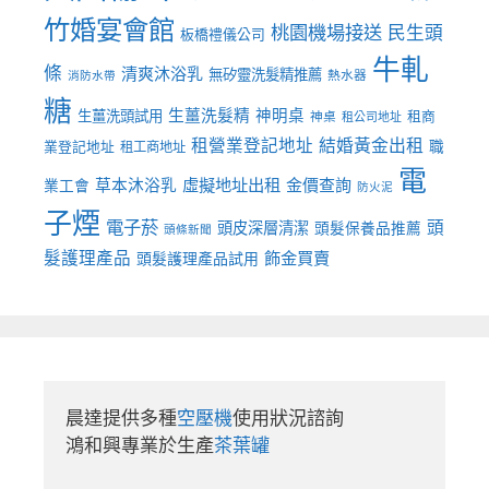
竹婚宴會館
桃園機場接送
民生頭
板橋禮儀公司
牛軋
條
清爽沐浴乳
無矽靈洗髮精推薦
熱水器
消防水帶
糖
生薑洗髮精
神明桌
生薑洗頭試用
租商
神桌
租公司地址
租營業登記地址
結婚黃金出租
職
業登記地址
租工商地址
電
虛擬地址出租
金價查詢
草本沐浴乳
業工會
防火泥
子煙
電子菸
頭
頭皮深層清潔
頭髮保養品推薦
頭條新聞
髮護理產品
飾金買賣
頭髮護理產品試用
晨達提供多種
空壓機
使用狀況諮詢

鴻和興專業於生產
茶葉罐