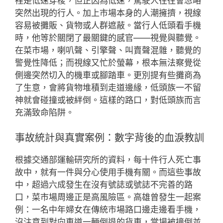
裡是低速穿梭，但正因為低速，駕駛人往往會忽略
突然出現的行人。加上市場本身的人潮擁擠，視線
容易被攤販、貨物或人群遮蔽。當行人低頭看手機
時，他等於關閉了最關鍵的感官——視覺與聽覺。
在菜市場，喇叭聲、引擎聲、叫賣聲混雜，聽覺的
警覺性降低；而視線又忙於螢幕，根本無法察覺從
側邊突然切入的機車或腳踏車。更別提有些攤商為
了生意，會將貨物堆積到走道邊緣，低頭族一不留
神就會碰撞或被絆倒。這樣的路口，對低頭族而言
充滿致命陷阱。
事故統計與真實案例：數字背後的血淚教訓
根據交通部運輸研究所的資料，每十件行人死亡事
故中，就有一件與分心使用手機有關。而這些事故
中，超過六成發生在沒有號誌或號誌不完善的路
口，菜市場周邊正是高風險區。高雄曾發生一起案
例：一名中年婦女在傳統市場路口邊走邊看手機，
沒注意到對向車道一輛倒退的貨車，當場被撞倒並