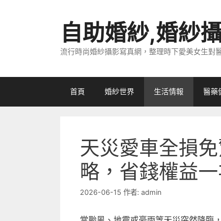
跳
至
自助婚紗,婚紗
主
要
流行時尚婚紗攝影寫真網，整理時下愛美女生對
內
容
首頁
婚紗世界
生活情報
醫藥
天災愛車全損免
略，省錢權益一
2026-06-15
作者:
admin
當颱風、地震或豪雨等天災突然降臨