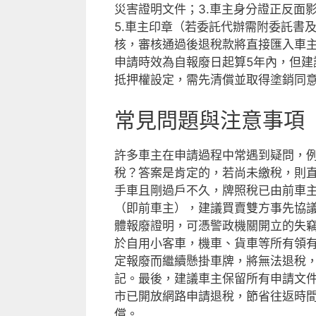
災害證明文件；3.車主身分證正反面
5.車主印章（若委託代辦需附委託書
核，審核通過後退稅款將直接匯入車
申請時效為自報廢日起算5年內，但
抵押權設定，需先清償並取得塗銷同
常見問題與注意事項
許多車主在申請過程中常遇到疑問，
稅？答案是肯定的，若尚未繳稅，則
手車且剛過戶不久，牌照稅已由前車
（即前車主），建議買賣雙方事先協
體報廢證明，可憑警政機關開立的失
於自用小客車，機車、貨車等所有領
定報廢而繼續懸掛車牌，將無法退稅
記。最後，建議車主保留所有申請文
市已開放網路申請退稅，節省往返時
償。