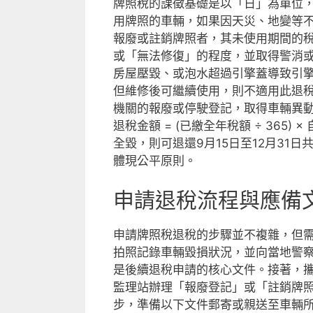
牌照稅的課徵基礎是以「日」為單位，
用牌照的車輛，如果因天災、地變等
報廢或註銷牌照者，其未使用期間的
或「無法修復」的程度，並取得警消
房屋壓毀、或泡水超過引擎蓋導致引
但維修後可繼續使用，則不適用此退
機關的報廢或停駛登記，取得車輛異
退稅金額 = (已繳全年稅額 ÷ 365
全毀，則可退還9月15日至12月31
體現公平原則。
申請退稅流程與應備
申請牌照稅退稅的步驟並不複雜，但
拍照記錄車輛毀損狀況，並向當地警
是後續退稅申請的核心文件。接著，
監理站辦理「報廢登記」或「註銷牌
步，準備以下文件郵寄或親送至車輛所