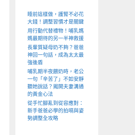
睡前這樣做，護腎不必花
大錢！調整習慣才是關鍵
用行動代替禮物！哺乳媽
媽最期待的另一半神救援
長輩質疑母奶不夠？爸爸
神回一句話，成為太太最
強後盾
哺乳期半夜餵奶時，老公
一句「辛苦了」不如安靜
聽她說話？揭開夫妻溝通
的黃金心法
從手忙腳亂到從容應對：
新手爸爸必學的拍嗝與姿
勢調整全攻略