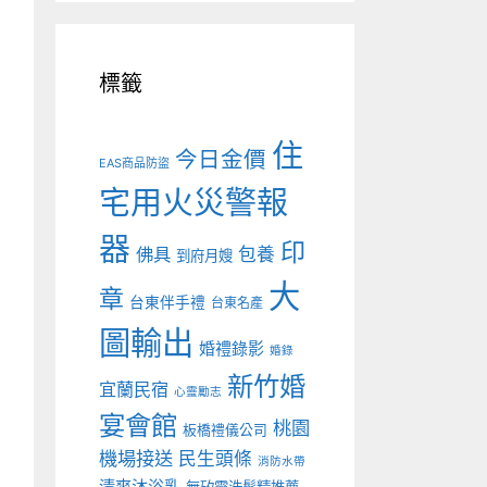
標籤
住
今日金價
EAS商品防盜
宅用火災警報
器
印
佛具
包養
到府月嫂
大
章
台東伴手禮
台東名產
圖輸出
婚禮錄影
婚錄
新竹婚
宜蘭民宿
心靈勵志
宴會館
桃園
板橋禮儀公司
機場接送
民生頭條
消防水帶
清爽沐浴乳