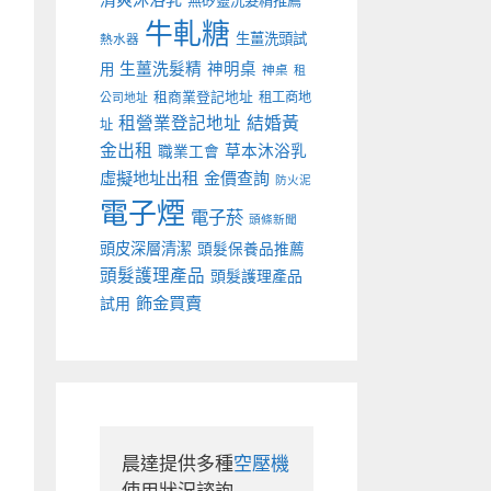
無矽靈洗髮精推薦
牛軋糖
生薑洗頭試
熱水器
生薑洗髮精
神明桌
用
神桌
租
租商業登記地址
租工商地
公司地址
租營業登記地址
結婚黃
址
金出租
草本沐浴乳
職業工會
虛擬地址出租
金價查詢
防火泥
電子煙
電子菸
頭條新聞
頭皮深層清潔
頭髮保養品推薦
頭髮護理產品
頭髮護理產品
飾金買賣
試用
晨達提供多種
空壓機