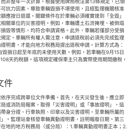
而非整年一次計算。根據使用牌照稅法第13條規定，已領
不可抗力因素，導致車輛毀損不堪使用，且經監理機關核准
稅額應按日退還。關鍵條件在於車輛必須確實達到「全毀」
或相關單位的災害證明。例如，車輛遭土石流掩埋、被倒塌
擎損毀等情形，均符合申請資格。此外，車輛若僅部分受損
稅規定。車輛所有權人需注意，申請退稅前必須先完成監理
動證明書，才能向地方稅務局提出退稅申請。計算方式為：
) × 自毀損日起至年底的未使用天數。例如，若車輛在9月15日
日共108天的稅額。這項規定確保車主只為實際使用期間繳稅，
文件
需依序完成跨單位文件準備。首先，在天災發生後，應立即
察局或消防局報案，取得「災害證明」或「事故證明」，這
攜帶身分證、行車執照、印章以及災害證明，至車輛所屬的
照」。監理站會核發車輛異動證明書，註明報廢日期。第三
在地的地方稅務局（或分局）：1.車輛異動證明書正本；2.