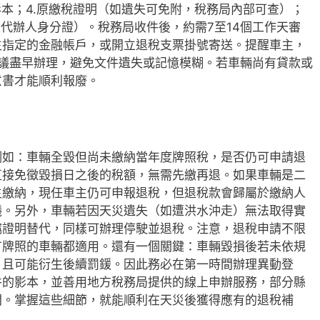
影本；4.原繳稅證明（如遺失可免附，稅務局內部可查）；
及代辦人身分證）。稅務局收件後，約需7至14個工作天審
主指定的金融帳戶，或開立退稅支票掛號寄送。提醒車主，
建議盡早辦理，避免文件遺失或記憶模糊。若車輛尚有貸款或
意書才能順利報廢。
例如：車輛全毀但尚未繳納當年度牌照稅，是否仍可申請退
直接免徵毀損日之後的稅額，無需先繳再退。如果車輛是二
主繳納，現任車主仍可申報退稅，但退稅款會歸屬於繳納人
議。另外，車輛若因天災遺失（如遭洪水沖走）無法取得實
竊證明替代，同樣可辦理停駛並退稅。注意，退稅申請不限
有牌照的車輛都適用。還有一個關鍵：車輛毀損後若未依規
，且可能衍生後續罰鍰。因此務必在第一時間辦理異動登
件的影本，並善用地方稅務局提供的線上申辦服務，部分縣
間。掌握這些細節，就能順利在天災後獲得應有的退稅補