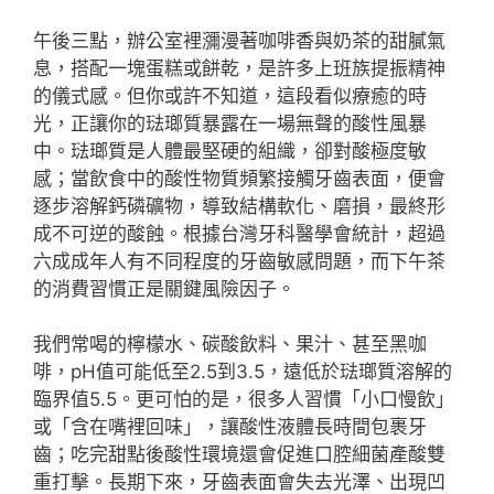
午後三點，辦公室裡瀰漫著咖啡香與奶茶的甜膩氣
息，搭配一塊蛋糕或餅乾，是許多上班族提振精神
的儀式感。但你或許不知道，這段看似療癒的時
光，正讓你的琺瑯質暴露在一場無聲的酸性風暴
中。琺瑯質是人體最堅硬的組織，卻對酸極度敏
感；當飲食中的酸性物質頻繁接觸牙齒表面，便會
逐步溶解鈣磷礦物，導致結構軟化、磨損，最終形
成不可逆的酸蝕。根據台灣牙科醫學會統計，超過
六成成年人有不同程度的牙齒敏感問題，而下午茶
的消費習慣正是關鍵風險因子。
我們常喝的檸檬水、碳酸飲料、果汁、甚至黑咖
啡，pH值可能低至2.5到3.5，遠低於琺瑯質溶解的
臨界值5.5。更可怕的是，很多人習慣「小口慢飲」
或「含在嘴裡回味」，讓酸性液體長時間包裹牙
齒；吃完甜點後酸性環境還會促進口腔細菌產酸雙
重打擊。長期下來，牙齒表面會失去光澤、出現凹