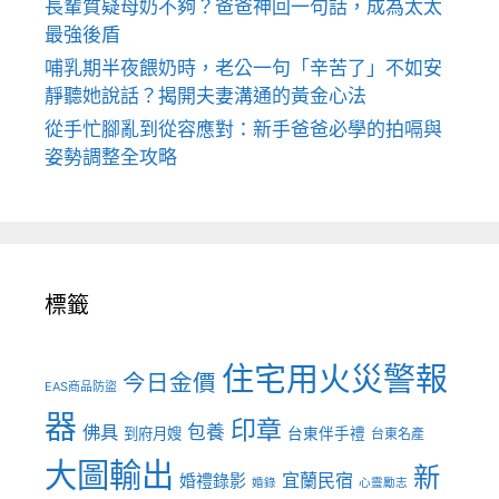
長輩質疑母奶不夠？爸爸神回一句話，成為太太
最強後盾
哺乳期半夜餵奶時，老公一句「辛苦了」不如安
靜聽她說話？揭開夫妻溝通的黃金心法
從手忙腳亂到從容應對：新手爸爸必學的拍嗝與
姿勢調整全攻略
標籤
住宅用火災警報
今日金價
EAS商品防盜
器
印章
佛具
包養
到府月嫂
台東伴手禮
台東名產
大圖輸出
新
宜蘭民宿
婚禮錄影
婚錄
心靈勵志