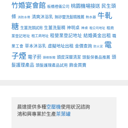
竹婚宴會館
桃園機場接送
民生頭
板橋禮儀公司
牛軋
條
清爽沐浴乳
無矽靈洗髮精推薦
熱水器
消防水帶
糖
生薑洗髮精
神明桌
生薑洗頭試用
租商
神桌
租公司地址
租營業登記地址
結婚黃金出租
職
業登記地址
租工商地址
電
虛擬地址出租
金價查詢
草本沐浴乳
業工會
防火泥
子煙
電子菸
頭
頭皮深層清潔
頭髮保養品推薦
頭條新聞
髮護理產品
飾金買賣
頭髮護理產品試用
晨達提供多種
空壓機
使用狀況諮詢

鴻和興專業於生產
茶葉罐