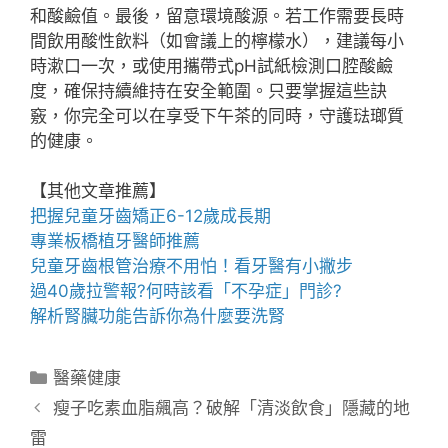
和酸鹼值。最後，留意環境酸源。若工作需要長時
間飲用酸性飲料（如會議上的檸檬水），建議每小
時漱口一次，或使用攜帶式pH試紙檢測口腔酸鹼
度，確保持續維持在安全範圍。只要掌握這些訣
竅，你完全可以在享受下午茶的同時，守護琺瑯質
的健康。
【其他文章推薦】
把握
兒童牙齒矯正
6-12歲成長期
專業
板橋植牙
醫師推薦
兒童牙齒根管治療
不用怕！看牙醫有小撇步
過40歲拉警報?何時該看「
不孕症
」門診?
解析腎臟功能告訴你為什麼要
洗腎
分
醫藥健康
類
瘦子吃素血脂飆高？破解「清淡飲食」隱藏的地
雷