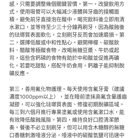
感，只需要調整幾個關鍵習慣。第一，改變飲用方
式。使用吸管可以大幅減少液體與牙齒的接觸面
積，避免前牙直接泡在酸中。喝完飲料後立即用清
水漱口，並等待至少三十分鐘再刷牙，因為酸蝕後
的琺瑯質表面軟化，立刻刷牙反而會加速磨損。第
二，選擇低酸或中和性點心。避開檸檬、碳酸飲
料、醋酸等極酸食物，改喝無糖豆漿、牛奶或起
司，這些含鈣磷的食物有助於中和酸並促進再礦
化。若要吃甜點，搭配牛奶食用，鈣離子能抑制脫
礦反應。
第三，善用氟化物護理。每天使用含氟牙膏（建議
濃度1000ppm以上），並在睡前塗抹高氟含量護齒
凝膠，可以強化琺瑯質表面、修復初期脫礦區域。
每三到六個月進行專業塗氟或使用含氟漱口水，能
有效降低酸蝕風險。第四，維持良好口腔清潔節
奏。餐後不必立刻刷牙，但可以用含木糖醇的無糖
口香糖刺激唾液分泌，唾液中的碳酸氫鹽可迅速中