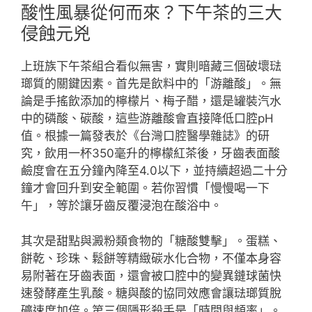
酸性風暴從何而來？下午茶的三大
侵蝕元兇
上班族下午茶組合看似無害，實則暗藏三個破壞琺
瑯質的關鍵因素。首先是飲料中的「游離酸」。無
論是手搖飲添加的檸檬片、梅子醋，還是罐裝汽水
中的磷酸、碳酸，這些游離酸會直接降低口腔pH
值。根據一篇發表於《台灣口腔醫學雜誌》的研
究，飲用一杯350毫升的檸檬紅茶後，牙齒表面酸
鹼度會在五分鐘內降至4.0以下，並持續超過二十分
鐘才會回升到安全範圍。若你習慣「慢慢喝一下
午」，等於讓牙齒反覆浸泡在酸浴中。
其次是甜點與澱粉類食物的「糖酸雙擊」。蛋糕、
餅乾、珍珠、鬆餅等精緻碳水化合物，不僅本身容
易附著在牙齒表面，還會被口腔中的變異鏈球菌快
速發酵產生乳酸。糖與酸的協同效應會讓琺瑯質脫
礦速度加倍。第三個隱形殺手是「時間與頻率」。