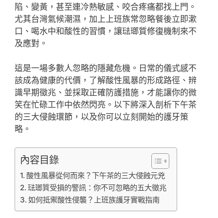
陷、變黃，甚至連冷熱敏感、咬合疼痛都找上門。
尤其台灣氣候潮濕，加上上班族常忽略餐後立即漱
口、喝水中和酸性的習慣，讓琺瑯質修復機制來不
及應對。
這是一場多數人忽略的隱藏危機。日常的儀式感不
該成為健康的代價，了解酸性風暴的形成路徑、辨
識早期徵兆、並採取正確防護措施，才能讓你的微
笑在忙碌工作中依然閃亮。以下將深入剖析下午茶
的三大侵蝕環節，以及你可以立刻開始的護牙策
略。
內容目錄
酸性風暴從何而來？下午茶的三大侵蝕元兇
琺瑯質受損的警訊：你不可忽略的五大徵兆
如何抵禦酸性侵襲？上班族護牙實戰指南