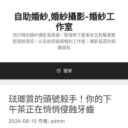
跳
至
自助婚紗,婚紗攝影-婚紗工
主
要
作室
內
流行時尚婚紗攝影寫真網，整理時下愛美女生對醫美整
容
型雷射資訊，以及如何挑撰婚紗工作室，攝影寫真的相
關資料
選單
琺瑯質的頭號殺手！你的下
午茶正在悄悄侵蝕牙齒
2026-06-15
作者:
admin