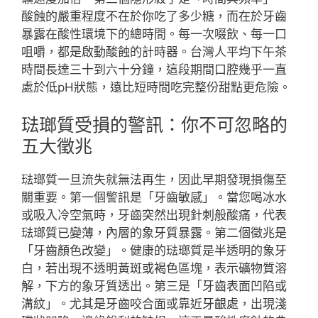
酸蝕的嚴重程度不在於你吃了多少糖，而在於牙齒
暴露在酸性環境下的總時間。每一次啜飲、每一口
咀嚼，都是啟動酸蝕的計時器。台灣人平均下午茶
時間長達三十到六十分鐘，這段期間口腔幾乎一直
處於低pH狀態，遠比短時間吃完整份甜點更危險。
琺瑯質受損的警訊：你不可忽略的
五大徵兆
琺瑯質一旦流失就無法再生，因此早期發現損傷至
關重要。第一個警訊是「牙齒敏感」。當您喝冰水
或吸入冷空氣時，牙齒突然出現針刺般酸痛，代表
琺瑯質已變薄，內層的象牙質暴露。第二個徵兆是
「牙齒顏色改變」。健康的琺瑯質是半透明的象牙
白，若出現不透明黃斑或褐色區塊，表示礦物質溶
解，下方的象牙質透出。第三是「牙齒表面凹陷或
溝紋」。尤其是牙齒咬合面或靠近牙齦處，出現淺