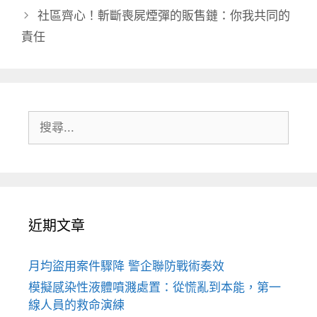
社區齊心！斬斷喪屍煙彈的販售鏈：你我共同的
責任
搜
尋:
近期文章
月均盜用案件驟降 警企聯防戰術奏效
模擬感染性液體噴濺處置：從慌亂到本能，第一
線人員的救命演練