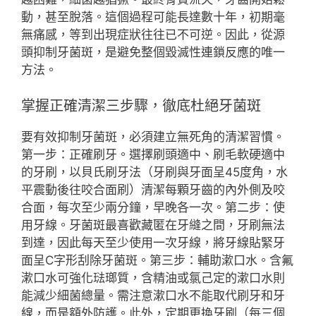
動，甚至脫落。這個過程可能長達數十年，初期毫
無痛感，等到出現症狀往往已不可逆。因此，從源
頭抑制牙菌斑，是避免整個毀滅性連鎖反應的唯一
方法。
掌握正確清潔三步驟，徹底杜絕牙菌斑
要有效抑制牙菌斑，必須建立無死角的清潔習慣。
第一步：正確刷牙。選擇刷頭適中、刷毛軟硬適中
的牙刷，以貝氏刷牙法（牙刷與牙面呈45度角，水
平震動後往咬合面刷）清潔每顆牙齒的內外側及咬
合面，每次至少兩分鐘，早晚各一次。第二步：使
用牙線。牙菌斑最喜歡藏匿在牙縫之間，牙刷無法
到達，因此每天至少使用一次牙線，將牙線貼緊牙
面呈C字形刮除牙菌斑。第三步：輔助漱口水。含氟
漱口水可強化琺瑯質，含精油或氯己定的漱口水則
能減少細菌總量。需注意漱口水不能取代刷牙和牙
線，而是額外防護。此外，定期更換牙刷（每三個