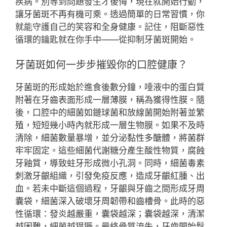
疾病。別等到問題發生才後悔，現在就開始行動，
讓牙菌斑不再有機可乘。透過簡單的日常習慣，你
就能守護自己的笑容和全身健康。記住，阻斷惡性
循環的鑰匙就在你手中——從抑制牙菌斑開始。
牙菌斑如何一步步摧毀你的口腔健康？
牙菌斑的形成始於進食後數分鐘，唾液中的蛋白質
附著在牙齒表面形成一層薄膜，稱為獲得性膜。隨
後，口腔中的細菌如鏈球菌和放線菌開始附著並繁
殖，短短幾小時內就形成一層生物膜。如果不及時
清除，細菌數量暴增，並分泌黏性多醣體，將菌群
牢牢固定。這些細菌代謝糖分產生酸性物質，腐蝕
牙釉質，導致蛀牙形成微小孔洞。同時，細菌毒素
刺激牙齦組織，引發免疫反應，造成牙齦紅腫、出
血。若未中斷這個過程，牙齦與牙齒之間形成牙周
囊袋，細菌深入破壞牙周韌帶和齒槽骨。此時的惡
性循環：發炎越嚴重，囊袋越深；囊袋越深，清潔
越困難，細菌越猖獗。最終骨質流失，牙齒開始鬆