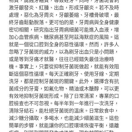
物質，腐蝕牙釉質，導致蛀牙。同時，牙菌斑會刺
激牙齦發炎、紅腫、出血，形成牙齦炎。若不及時
處理，惡化為牙周炎，牙齦萎縮、牙槽骨破壞，最
終牙齒鬆動脫落。更可怕的是，牙周病與全身健康
密切相關，研究指出牙周病細菌可能進入血液，增
加心血管疾病、糖尿病甚至阿茲海默症的風險。這
就是一個從口腔到全身的惡性循環。然而，許多人
忽略了牙菌斑的威力，以為刷牙出血只是小問題，
或是等到牙痛才就醫，往往已經錯失最佳治療時
機。事實上，只要從抑制牙菌斑做起，就能有效阻
斷這個惡性循環。每天正確刷牙、使用牙線、定期
洗牙，都是控制牙菌斑的關鍵。此外，選擇含有抗
菌成分的牙膏，如氟化物、精油或木醣醇，可以更
有效地抑制牙菌斑形成。除了日常清潔，專業的口
腔檢查也不可忽視。每半年到一年進行一次洗牙，
清除牙結石，能杜絕牙菌斑的溫床。日常飲食中，
減少糖分攝取，多喝水，也能減少細菌滋生。這些
簡單的步驟，就能讓你的口腔環境恢復平衡，遠離