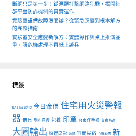
斷網只是第一步！從源頭打擊網路犯罪，揭開社
群平臺防詐機制的真實運作
實驗室設備故障怎麼辦？從緊急應變到根本解方
的完整指南
實驗室安全應變新解方：實體操作與桌上推演並
重，讓危機處理不再紙上談兵
標籤
住宅用火災警報
今日金價
EAS商品防盜
器
印章
佛具
包養
到府月嫂
台東伴手禮
台東名產
大圖輸出
新
宜蘭民宿
婚禮錄影
婚錄
心靈勵志