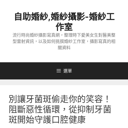
跳
至
自助婚紗,婚紗攝影-婚紗工
主
要
作室
內
流行時尚婚紗攝影寫真網，整理時下愛美女生對醫美整
容
型雷射資訊，以及如何挑撰婚紗工作室，攝影寫真的相
關資料
選單
別讓牙菌斑偷走你的笑容！
阻斷惡性循環，從抑制牙菌
斑開始守護口腔健康