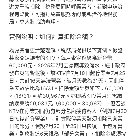
避免重複扣除。稅務局同時呼籲業者，若對申請流
程有疑問，可撥打免費服務專線或親洽各地稅務
局，專人將協助辦理。
實例說明：如何計算扣除金額？
為讓業者更清楚理解，稅務局提供以下實例。假設
某家查定課徵的KTV，每月查定稅額為新台幣
60,000元。2025年7月因豪雨導致淹水，經市政府
發布災害警報後，該KTV自7月10日起停業至7月25
日，共計16天無法營業。該月天數為31天，因此停
業天數佔比為16/31。扣除金額計算如下：60,000
× (16/31) = 約30,967元。亦即該KTV當月只需繳
納娛樂稅29,033元（60,000 – 30,967）。但若該
KTV在停業期間仍有部分包廂接待客人（例如7月20
日恢復部分營業），則實際停業天數須扣除已營業
日的部分。假設7月20日至25日只恢復一半包廂營
業，則應將這6天視為「部分營業」，扣除金額須按