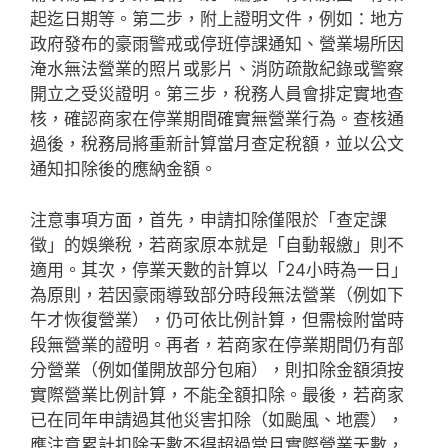
起迄日期等。第二步，附上證明文件，例如：地方
政府發布的豪雨警戒或停班停課通知、營業場所因
淹水無法營業的照片或影片、消防疏散紀錄或警察
開立之受災證明。第三步，稅務人員會排定實地查
核，確認商家在停業期間確實無營業行為。查核通
過後，稅務局將重新計算當月查定稅額，並以公文
通知扣除後的應納金額。
注意事項方面，首先，申請扣除僅限於「查定課
徵」的娛樂稅，若商家原本就是「自動報繳」則不
適用。其次，停業天數的計算以「24小時為一日」
為原則，若因豪雨導致部分時段無法營業（例如下
午才恢復營業），仍可依比例計算，但需檢附當時
段無營業的證明。再者，若商家在停業期間仍有部
分營業（例如僅開放部分包廂），則扣除金額須按
實際營業比例計算，不能全額扣除。最後，若商家
已在同年申請過其他災害扣除（如颱風、地震），
應注意累計扣除天數不得超過當月實際營業天數，