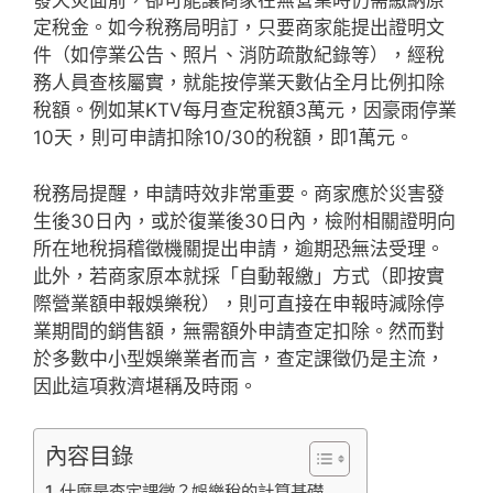
發天災面前，卻可能讓商家在無營業時仍需繳納原
定稅金。如今稅務局明訂，只要商家能提出證明文
件（如停業公告、照片、消防疏散紀錄等），經稅
務人員查核屬實，就能按停業天數佔全月比例扣除
稅額。例如某KTV每月查定稅額3萬元，因豪雨停業
10天，則可申請扣除10/30的稅額，即1萬元。
稅務局提醒，申請時效非常重要。商家應於災害發
生後30日內，或於復業後30日內，檢附相關證明向
所在地稅捐稽徵機關提出申請，逾期恐無法受理。
此外，若商家原本就採「自動報繳」方式（即按實
際營業額申報娛樂稅），則可直接在申報時減除停
業期間的銷售額，無需額外申請查定扣除。然而對
於多數中小型娛樂業者而言，查定課徵仍是主流，
因此這項救濟堪稱及時雨。
內容目錄
什麼是查定課徵？娛樂稅的計算基礎