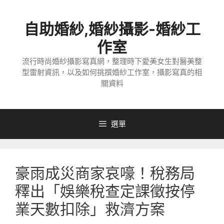
跳
至
自助婚紗,婚紗攝影-婚紗工
主
要
作室
內
流行時尚婚紗攝影寫真網，整理時下愛美女生對醫美整
容
型雷射資訊，以及如何挑撰婚紗工作室，攝影寫真的相
關資料
選單
豪雨成災商家哀嚎！稅務局
釋出「娛樂稅查定課徵按停
業天數扣除」救濟方案