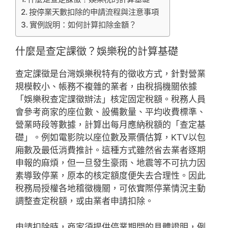
按停業天數扣除的申請流程與注意事項
實例說明：如何計算扣除金額？
什麼是查定課徵？娛樂稅的計算基礎
查定課徵是台灣娛樂稅特有的徵收方式，針對營業
規模較小、帳務不複雜的業者，由稅捐機關依據
「娛樂稅查定課徵辦法」核定固定稅額。稅務人員
會參考商家的座位數、設備數量、平均收費標準、
營業時段等數據，計算出每月應納稅額的「查定基
礎」。例如電影院以座位數及票價估算，KTV以包
廂數及最低消費推計。這種方式雖然省去業者逐期
申報的麻煩，但一旦發生豪雨、地震等不可抗力因
素導致停業，原本的核定額度便失去合理性。因此
稅務局授權各地稽徵機關，可依實際停業情況主動
調整查定稅額，或由業者申請扣除。
申請扣除時，商家須提供停業期間的具體證明，例