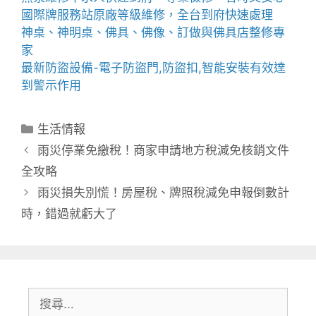
國際牌服務站
原廠等級維修，全台到府快速處理
神桌、
神明桌
、
佛具
、佛像、訂做與
佛具店
整修專
家
最新防盜設備-
電子防盜門
,
防盜扣
,智能安裝有效達
到警示作用
分
生活情報
類
雨災停業免繳稅！商家申請地方稅減免核銷文件
全攻略
雨災損失別慌！房屋稅、牌照稅減免申報倒數計
時，錯過就虧大了
搜
尋: