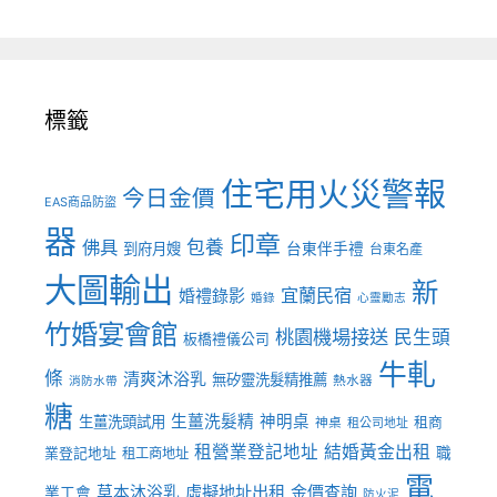
標籤
住宅用火災警報
今日金價
EAS商品防盜
器
印章
佛具
包養
到府月嫂
台東伴手禮
台東名產
大圖輸出
新
宜蘭民宿
婚禮錄影
婚錄
心靈勵志
竹婚宴會館
桃園機場接送
民生頭
板橋禮儀公司
牛軋
條
清爽沐浴乳
無矽靈洗髮精推薦
熱水器
消防水帶
糖
生薑洗髮精
神明桌
生薑洗頭試用
租商
神桌
租公司地址
租營業登記地址
結婚黃金出租
職
業登記地址
租工商地址
電
虛擬地址出租
金價查詢
草本沐浴乳
業工會
防火泥