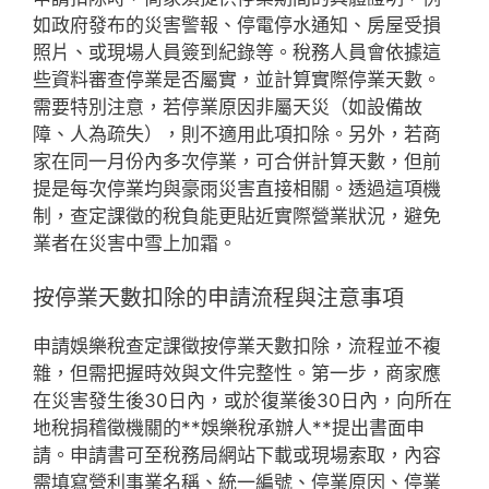
如政府發布的災害警報、停電停水通知、房屋受損
照片、或現場人員簽到紀錄等。稅務人員會依據這
些資料審查停業是否屬實，並計算實際停業天數。
需要特別注意，若停業原因非屬天災（如設備故
障、人為疏失），則不適用此項扣除。另外，若商
家在同一月份內多次停業，可合併計算天數，但前
提是每次停業均與豪雨災害直接相關。透過這項機
制，查定課徵的稅負能更貼近實際營業狀況，避免
業者在災害中雪上加霜。
按停業天數扣除的申請流程與注意事項
申請娛樂稅查定課徵按停業天數扣除，流程並不複
雜，但需把握時效與文件完整性。第一步，商家應
在災害發生後30日內，或於復業後30日內，向所在
地稅捐稽徵機關的**娛樂稅承辦人**提出書面申
請。申請書可至稅務局網站下載或現場索取，內容
需填寫營利事業名稱、統一編號、停業原因、停業