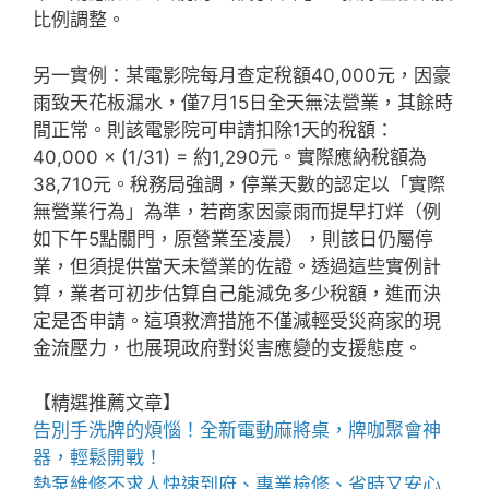
比例調整。
另一實例：某電影院每月查定稅額40,000元，因豪
雨致天花板漏水，僅7月15日全天無法營業，其餘時
間正常。則該電影院可申請扣除1天的稅額：
40,000 × (1/31) = 約1,290元。實際應納稅額為
38,710元。稅務局強調，停業天數的認定以「實際
無營業行為」為準，若商家因豪雨而提早打烊（例
如下午5點關門，原營業至凌晨），則該日仍屬停
業，但須提供當天未營業的佐證。透過這些實例計
算，業者可初步估算自己能減免多少稅額，進而決
定是否申請。這項救濟措施不僅減輕受災商家的現
金流壓力，也展現政府對災害應變的支援態度。
【精選推薦文章】
告別手洗牌的煩惱！全新
電動麻將桌
，牌咖聚會神
器，輕鬆開戰！
熱泵維修
不求人快速到府、專業檢修、省時又安心