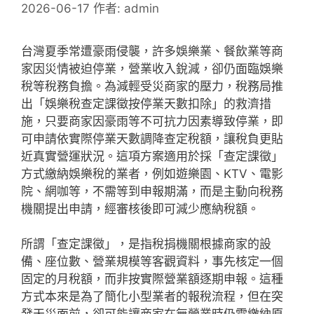
2026-06-17
作者:
admin
台灣夏季常遭豪雨侵襲，許多娛樂業、餐飲業等商
家因災情被迫停業，營業收入銳減，卻仍面臨娛樂
稅等稅務負擔。為減輕受災商家的壓力，稅務局推
出「娛樂稅查定課徵按停業天數扣除」的救濟措
施，只要商家因豪雨等不可抗力因素導致停業，即
可申請依實際停業天數調降查定稅額，讓稅負更貼
近真實營運狀況。這項方案適用於採「查定課徵」
方式繳納娛樂稅的業者，例如遊樂園、KTV、電影
院、網咖等，不需等到申報期滿，而是主動向稅務
機關提出申請，經審核後即可減少應納稅額。
所謂「查定課徵」，是指稅捐機關根據商家的設
備、座位數、營業規模等客觀資料，事先核定一個
固定的月稅額，而非按實際營業額逐期申報。這種
方式本來是為了簡化小型業者的報稅流程，但在突