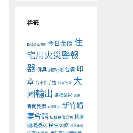
標籤
住
今日金價
EAS商品防盜
宅用火災警報
器
印
佛具
包養
到府月嫂
大
章
台東伴手禮
台東名產
圖輸出
婚禮錄影
婚錄
新竹婚
宜蘭民宿
心靈勵志
宴會館
桃園
板橋禮儀公司
機場接送
民生頭條
消防水帶
清爽沐浴乳