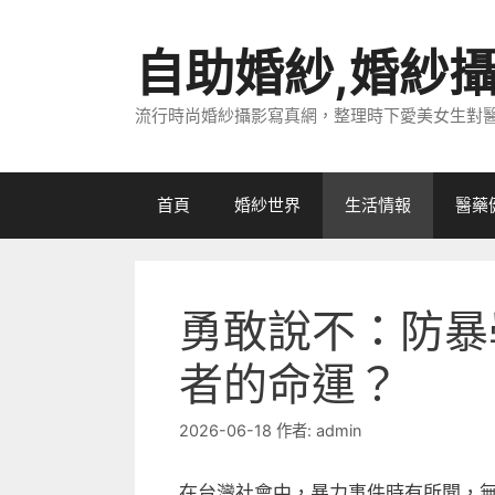
跳
至
自助婚紗,婚紗
主
要
流行時尚婚紗攝影寫真網，整理時下愛美女生對
內
容
首頁
婚紗世界
生活情報
醫藥
勇敢說不：防暴
者的命運？
2026-06-18
作者:
admin
在台灣社會中，暴力事件時有所聞，