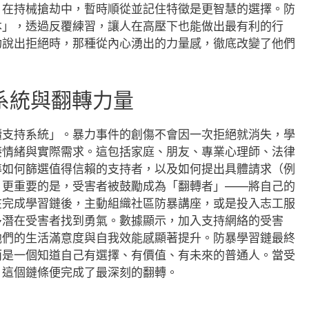
，在持械搶劫中，暫時順從並記住特徵是更智慧的選擇。防
本」，透過反覆練習，讓人在高壓下也能做出最有利的行
功說出拒絕時，那種從內心湧出的力量感，徹底改變了他們
系統與翻轉力量
續支持系統」。暴力事件的創傷不會因一次拒絕就消失，學
接情緒與實際需求。這包括家庭、朋友、專業心理師、法律
導如何篩選值得信賴的支持者，以及如何提出具體請求（例
。更重要的是，受害者被鼓勵成為「翻轉者」——將自己的
在完成學習鏈後，主動組織社區防暴講座，或是投入志工服
多潛在受害者找到勇氣。數據顯示，加入支持網絡的受害
他們的生活滿意度與自我效能感顯著提升。防暴學習鏈最終
而是一個知道自己有選擇、有價值、有未來的普通人。當受
，這個鏈條便完成了最深刻的翻轉。