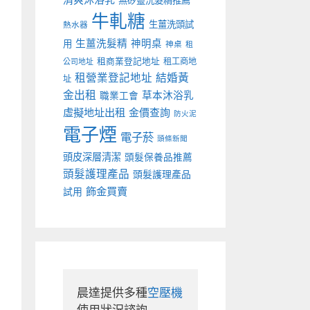
無矽靈洗髮精推薦
牛軋糖
生薑洗頭試
熱水器
生薑洗髮精
神明桌
用
神桌
租
租商業登記地址
租工商地
公司地址
租營業登記地址
結婚黃
址
金出租
草本沐浴乳
職業工會
虛擬地址出租
金價查詢
防火泥
電子煙
電子菸
頭條新聞
頭皮深層清潔
頭髮保養品推薦
頭髮護理產品
頭髮護理產品
飾金買賣
試用
晨達提供多種
空壓機