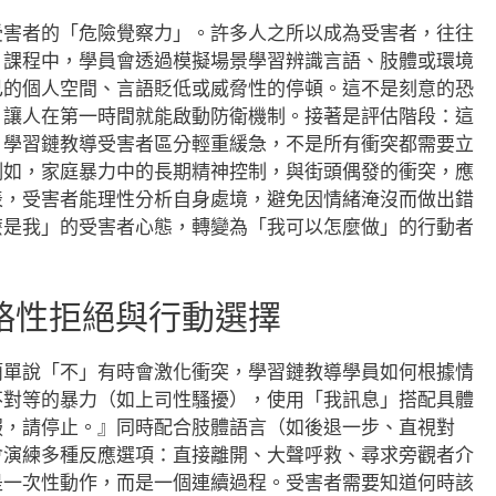
受害者的「危險覺察力」。許多人之所以成為受害者，往往
。課程中，學員會透過模擬場景學習辨識言語、肢體或環境
己的個人空間、言語貶低或威脅性的停頓。這不是刻意的恐
，讓人在第一時間就能啟動防衛機制。接著是評估階段：這
？學習鏈教導受害者區分輕重緩急，不是所有衝突都需要立
例如，家庭暴力中的長期精神控制，與街頭偶發的衝突，應
表，受害者能理性分析自身處境，避免因情緒淹沒而做出錯
麼是我」的受害者心態，轉變為「我可以怎麼做」的行動者
略性拒絕與行動選擇
簡單說「不」有時會激化衝突，學習鏈教導學員如何根據情
不對等的暴力（如上司性騷擾），使用「我訊息」搭配具體
服，請停止。』同時配合肢體語言（如後退一步、直視對
會演練多種反應選項：直接離開、大聲呼救、尋求旁觀者介
是一次性動作，而是一個連續過程。受害者需要知道何時該