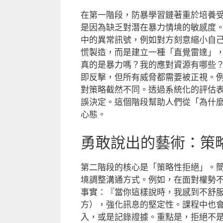
在第一階段，防暴學習鏈著重於培養
是因為缺乏對潛在暴力情境的敏感度
中的異常訊號，例如對方刻意縮小自
慌製造，而是建立一種「直覺雷達」
真的是暴力嗎？我的應對資源有哪些
即反擊，但所有威脅都需要被正視。
對策略截然不同。透過系統化的評估
誤決定。這個階段幫助人們從「為什
心態。
勇敢說出的藝術：策
第二階段的核心是「策略性拒絕」。
境調整溝通方式。例如，在面對權勢
事實：『當你這樣說時，我感到不舒
方），強化訊息的堅定性。課程中也
入，或是記錄證據。重點是，拒絕不