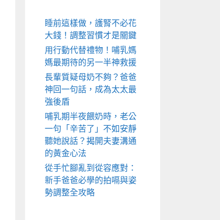
睡前這樣做，護腎不必花
大錢！調整習慣才是關鍵
用行動代替禮物！哺乳媽
媽最期待的另一半神救援
長輩質疑母奶不夠？爸爸
神回一句話，成為太太最
強後盾
哺乳期半夜餵奶時，老公
一句「辛苦了」不如安靜
聽她說話？揭開夫妻溝通
的黃金心法
從手忙腳亂到從容應對：
新手爸爸必學的拍嗝與姿
勢調整全攻略