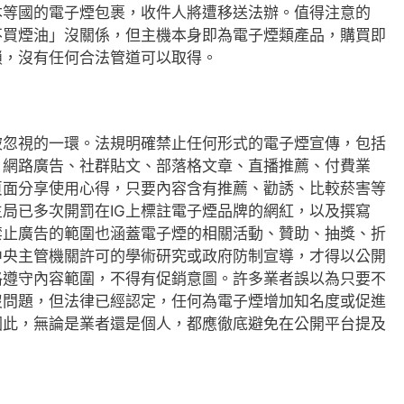
本等國的電子煙包裹，收件人將遭移送法辦。值得注意的
不買煙油」沒關係，但主機本身即為電子煙類產品，購買即
鎖，沒有任何合法管道可以取得。
被忽視的一環。法規明確禁止任何形式的電子煙宣傳，包括
、網路廣告、社群貼文、部落格文章、直播推薦、付費業
頁面分享使用心得，只要內容含有推薦、勸誘、比較菸害等
局已多次開罰在IG上標註電子煙品牌的網紅，以及撰寫
禁止廣告的範圍也涵蓋電子煙的相關活動、贊助、抽獎、折
中央主管機關許可的學術研究或政府防制宣導，才得以公開
格遵守內容範圍，不得有促銷意圖。許多業者誤以為只要不
沒問題，但法律已經認定，任何為電子煙增加知名度或促進
因此，無論是業者還是個人，都應徹底避免在公開平台提及