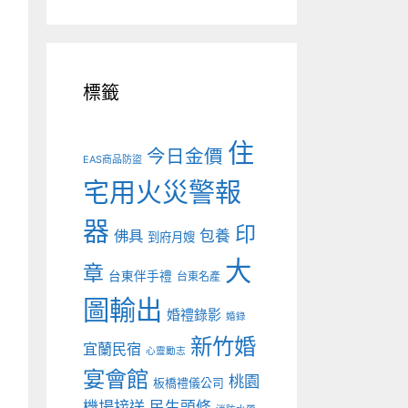
標籤
住
今日金價
EAS商品防盜
宅用火災警報
器
印
佛具
包養
到府月嫂
大
章
台東伴手禮
台東名產
圖輸出
婚禮錄影
婚錄
新竹婚
宜蘭民宿
心靈勵志
宴會館
桃園
板橋禮儀公司
機場接送
民生頭條