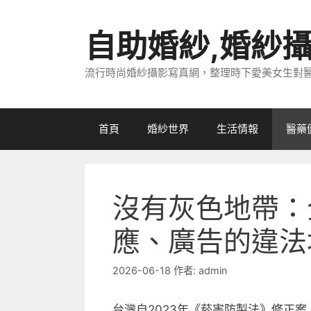
跳
至
自助婚紗,婚紗
主
要
流行時尚婚紗攝影寫真網，整理時下愛美女生對
內
容
首頁
婚紗世界
生活情報
醫藥
沒有灰色地帶：
應、廣告的違法
2026-06-18
作者:
admin
台灣自2023年《菸害防製法》修正