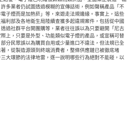
，許多業者仍試圖透過模糊的宣傳話術，例如聲稱產品「不
非電子煙而是加熱菸」等，來遊走法規邊緣。事實上，這些
生福利部及各地衛生局陸續查獲多起違規案件，包括從中國
、透過社群平台開團購等，業者往往誤以為只要避開「尼古
實際上，只要是外型、功能類似電子煙的產品，或宣稱可替
，部分民眾誤以為購買自用或少量進口不違法，但法規已全
味著，從製造源頭到終端消費者，整條供應鏈已被徹底堵
告三大環節的法律地雷，逐一說明哪些行為絕對不能碰，以