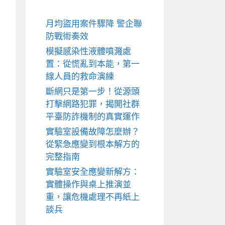
月均盜用案件驟降 警企聯
防戰術奏效
模擬感染性液體噴濺處
置：從慌亂到本能，第一
線人員的救命演練
斷網只是第一步！從源頭
打擊網路犯罪，揭開社群
平臺防詐機制的真實運作
實驗室設備故障怎麼辦？
從緊急應變到根本解方的
完整指南
實驗室安全應變新解方：
實體操作與桌上推演並
重，讓危機處理不再紙上
談兵