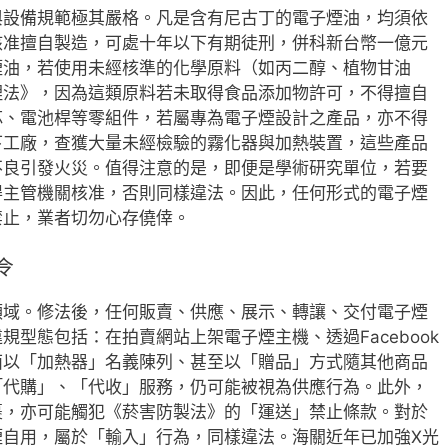
與設備規範極其嚴格。凡是含有尼古丁的電子煙油，均須依
核准擅自製造，可處十年以下有期徒刑，併科新台幣一億元
煙油，若使用未經核準的化學原料（如丙二醇、植物甘油
理法》，因為這類原料若未取得食品添加物許可，不得擅自
芯、電池桿等零組件，若屬專為電子煙設計之產品，亦不得
下工廠，查獲大量未經檢驗的霧化器與加熱裝置，這些產品
不良引發火災。值得注意的是，即便是學術研究單位，若要
得主管機關核准，否則同樣違法。因此，任何形式的電子煙
禁止，業者切勿心存僥倖。
令
領域。修法後，任何販賣、供應、展示、轉讓、交付電子煙
型態包括：在拍賣網站上架電子煙主機、透過Facebook
店面以「加熱器」名義陳列、甚至以「贈品」方式隨其他商品
「代購」、「代收」服務，仍可能被視為供應行為。此外，
裹，亦可能觸犯《菸害防製法》的「運送」禁止條款。對於
煙自用，屬於「輸入」行為，同樣違法。海關近年已加強X光