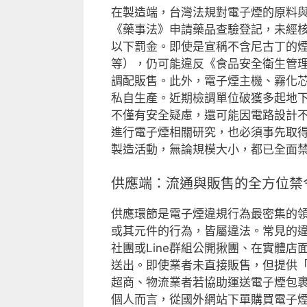
在製造端，台灣法規對電子煙的原料
《藥事法》申請藥品查驗登記，未經
以下罰金。即使是宣稱不含尼古丁的
等），仍可能違反《食品安全衛生管
調配販售。此外，電子煙主機、霧化
私自生產。近期檢調單位破獲多起地
不僅有安全疑慮，還可能因電路設計
進行電子煙相關研究，也必須事先取
製造活動，無論規模大小，都已全面
供應端：流通與販售的全方位禁
供應環節是電子煙違規行為最密集的
或其元件的行為，皆屬違法。常見的違規
社團或Line群組公開揪團、在實體
送出。即使業者未直接販售，但提供
超商、物流業者若協助運送電子煙包
個人而言，從國外網站下單購買電子