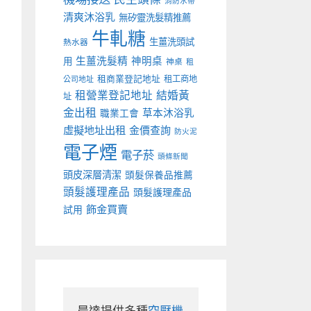
消防水帶
清爽沐浴乳
無矽靈洗髮精推薦
牛軋糖
生薑洗頭試
熱水器
生薑洗髮精
神明桌
用
神桌
租
租商業登記地址
租工商地
公司地址
租營業登記地址
結婚黃
址
金出租
草本沐浴乳
職業工會
虛擬地址出租
金價查詢
防火泥
電子煙
電子菸
頭條新聞
頭皮深層清潔
頭髮保養品推薦
頭髮護理產品
頭髮護理產品
飾金買賣
試用