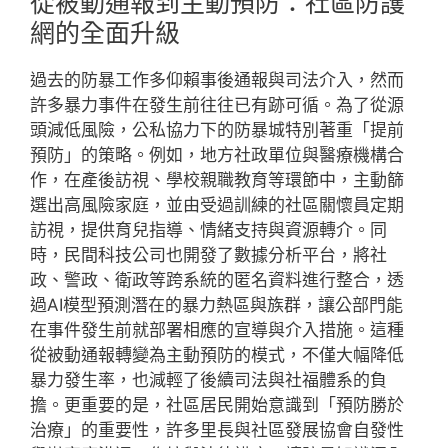
從被動通報到主動預防：社區防護
網的全面升級
過去的防暴工作多仰賴事後通報與司法介入，然而
許多暴力事件在發生前往往已有跡可循。為了從源
頭減低風險，公私協力下的防暴城特別著重「提前
預防」的策略。例如，地方社政單位與醫療機構合
作，在產後訪視、學校親職教育等環節中，主動篩
選出高風險家庭，並由受過訓練的社區關懷員定期
訪視，提供育兒指導、情緒支持與資源轉介。同
時，民間科技公司也開發了數據分析平台，將社
政、警政、衛政等跨系統的匿名資料進行整合，透
過AI模型預測潛在的暴力熱區與族群，讓公部門能
在事件發生前就部署相應的宣導與介入措施。這種
從被動通報轉變為主動預防的模式，不僅大幅降低
暴力發生率，也減輕了後續司法與社福體系的負
擔。更重要的是，社區居民開始意識到「預防勝於
治療」的重要性，許多里長與社區發展協會自發性