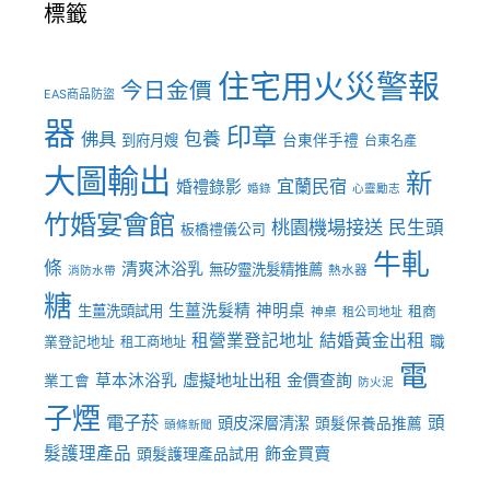
標籤
住宅用火災警報
今日金價
EAS商品防盜
器
印章
佛具
包養
到府月嫂
台東伴手禮
台東名產
大圖輸出
新
宜蘭民宿
婚禮錄影
婚錄
心靈勵志
竹婚宴會館
桃園機場接送
民生頭
板橋禮儀公司
牛軋
條
清爽沐浴乳
無矽靈洗髮精推薦
熱水器
消防水帶
糖
生薑洗髮精
神明桌
生薑洗頭試用
租商
神桌
租公司地址
租營業登記地址
結婚黃金出租
職
業登記地址
租工商地址
電
虛擬地址出租
金價查詢
草本沐浴乳
業工會
防火泥
子煙
電子菸
頭
頭皮深層清潔
頭髮保養品推薦
頭條新聞
髮護理產品
飾金買賣
頭髮護理產品試用