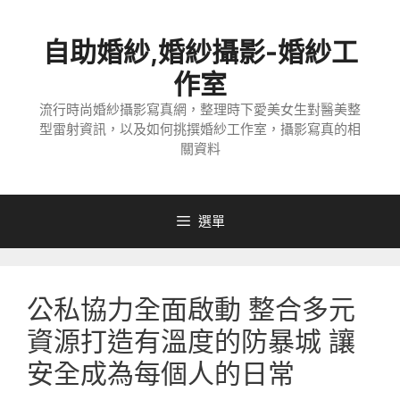
跳
至
自助婚紗,婚紗攝影-婚紗工
主
要
作室
內
流行時尚婚紗攝影寫真網，整理時下愛美女生對醫美整
容
型雷射資訊，以及如何挑撰婚紗工作室，攝影寫真的相
關資料
選單
公私協力全面啟動 整合多元
資源打造有溫度的防暴城 讓
安全成為每個人的日常