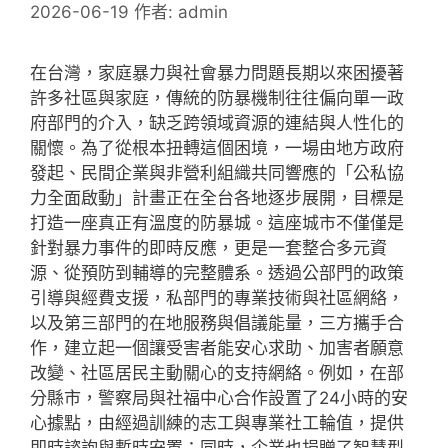
2026-06-19
作者:
admin
在台灣，家庭暴力與社會暴力問題長期以來困擾著
許多社區與家庭，傳統的防暴機制往往偏向單一政
府部門的介入，缺乏跨領域資源的連結與人性化的
關懷。為了從根本扭轉這個困境，一場由地方政府
發起、民間企業與非營利組織共同響應的「公私協
力全面啟動」計畫正在全台各地逐步展開，目標是
打造一座真正有溫度的防暴城。這座城市不僅僅是
針對暴力事件的即時反應，更是一套整合多元資
源、從預防到輔導的完整體系。透過公部門的政策
引導與經費支援，私部門的專業技術與社區網絡，
以及第三部門的在地服務與倡議能量，三方攜手合
作，建立起一個讓受害者能安心求助、加害者願意
改變、社區居民主動關心的支持網絡。例如，在部
分縣市，警察局與社福中心合作設置了24小時的安
心據點，由經過訓練的志工與專業社工輪值，提供
即時諮詢與暫時安置；同時，企業也捐贈了智慧型