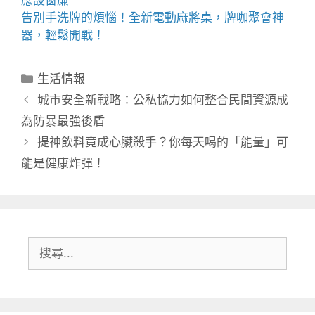
告別手洗牌的煩惱！全新
電動麻將桌
，牌咖聚會神
器，輕鬆開戰！
分
生活情報
類
城市安全新戰略：公私協力如何整合民間資源成
為防暴最強後盾
提神飲料竟成心臟殺手？你每天喝的「能量」可
能是健康炸彈！
搜
尋: