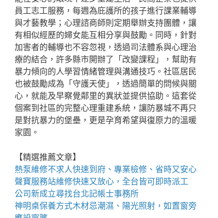
員工志工服務，每週為庇護所的孩子進行課業輔導
與才藝教學；心理諮商師則定期舉辦支持團體，讓
有相似經歷的婦女能互相分享與鼓勵。同時，針對
加害者的輔導也不容忽視，透過司法體系與心理治
療的結合，許多縣市開辦了「改變課程」，幫助有
暴力傾向的人學習情緒管理與溝通技巧。社區居民
也被鼓勵成為「守護天使」，透過簡單的問候與關
心，就能及早察覺鄰里的異狀並提供協助。這套從
個案到社區的完整心理重建系統，讓防暴城不再只
是對抗暴力的堡壘，更是孕育希望與復原力的溫暖
家園。
【精選推薦文章】
熱泵維修
不求人快速到府、專業檢修、省時又安心
聲寶服務站
維修快速又放心，全台皆可即時派工
公司新成立尋找
台北記帳士事務所
神明桌
保養方式木材忌潮濕、陽光照射，如置窗旁
應設窗簾